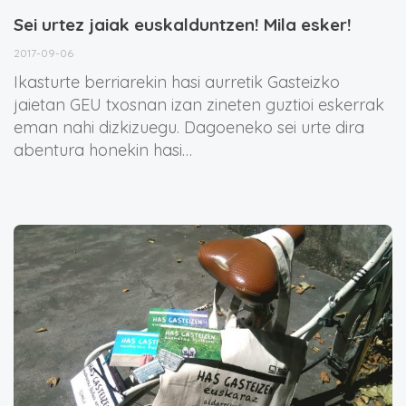
Sei urtez jaiak euskalduntzen! Mila esker!
2017-09-06
Ikasturte berriarekin hasi aurretik Gasteizko
jaietan GEU txosnan izan zineten guztioi eskerrak
eman nahi dizkizuegu. Dagoeneko sei urte dira
abentura honekin hasi…