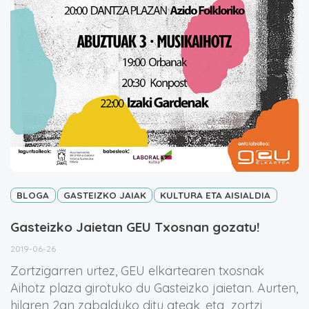
BLOGA
GASTEIZKO JAIAK
KULTURA ETA AISIALDIA
Gasteizko Jaietan GEU Txosnan gozatu!
2019-06-26
Zortzigarren urtez, GEU elkartearen txosnak
Aihotz plaza girotuko du Gasteizko jaietan. Aurten,
hilaren 2an zabalduko ditu ateak, eta zortzi