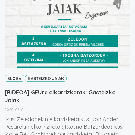
BLOGA
GASTEIZKO JAIAK
[BIDEOA] GEUre elkarrizketak: Gasteizko
Jaiak
2020-08-04
Ikusi Zeledonekin elkarrizketaIkusi Jon Ander
Resarekin elkarrizketa (Txosna Batzordea)Ikusi
Maite Rey Giraldorekin elkarrizketa (Blusa eta