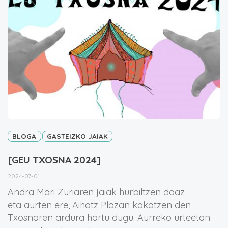
BLOGA
GASTEIZKO JAIAK
[GEU TXOSNA 2024]
2024-07-01
Andra Mari Zuriaren jaiak hurbiltzen doaz
eta aurten ere, Aihotz Plazan kokatzen den
Txosnaren ardura hartu dugu. Aurreko urteetan