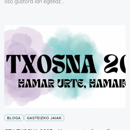
oso gustora lan egiteaz…
BLOGA
GASTEIZKO JAIAK