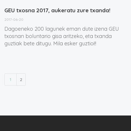
GEU txosna 2017, aukeratu zure txanda!
2017-06-20
Dagoeneko 200 lagunek eman dute izena GEU
txosnan boluntario gisa aritzeko, eta txanda
guztiak bete ditugu. Mila esker guztioi!!
1
2