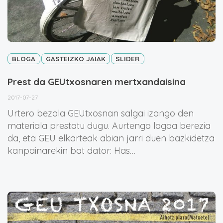
BLOGA
GASTEIZKO JAIAK
SLIDER
Prest da GEUtxosnaren mertxandaisina
2017-07-27
Urtero bezala GEUtxosnan salgai izango den
materiala prestatu dugu. Aurtengo logoa berezia
da, eta GEU elkarteak abian jarri duen bazkidetza
kanpainarekin bat dator: Has…