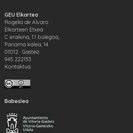
GEU Elkartea
Rogelia de Alvaro
Elkarteen Etxea
C eraikina, 1.1 bulegoa,
Panama kalea, 14
01012 · Gasteiz
945 222153
Kontaktua
Babeslea