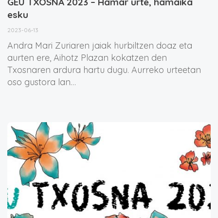
GEU TXOSNA 2023 – Hamar urte, hamaika
esku
2023-06-13
Andra Mari Zuriaren jaiak hurbiltzen doaz eta
aurten ere, Aihotz Plazan kokatzen den
Txosnaren ardura hartu dugu. Aurreko urteetan
oso gustora lan…