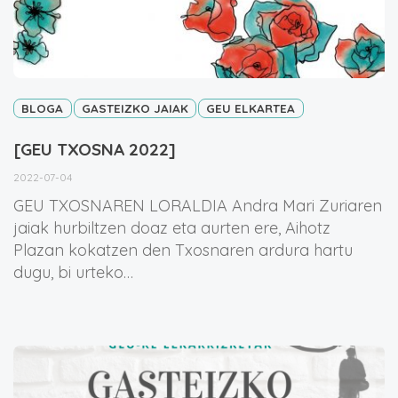
BLOGA
GASTEIZKO JAIAK
GEU ELKARTEA
[GEU TXOSNA 2022]
2022-07-04
GEU TXOSNAREN LORALDIA Andra Mari Zuriaren
jaiak hurbiltzen doaz eta aurten ere, Aihotz
Plazan kokatzen den Txosnaren ardura hartu
dugu, bi urteko…