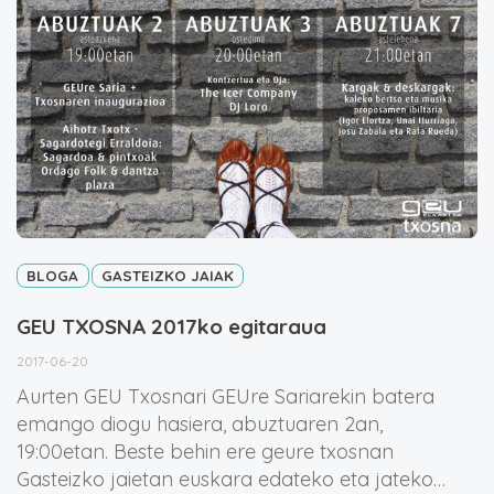
BLOGA
GASTEIZKO JAIAK
GEU TXOSNA 2017ko egitaraua
2017-06-20
Aurten GEU Txosnari GEUre Sariarekin batera
emango diogu hasiera, abuztuaren 2an,
19:00etan. Beste behin ere geure txosnan
Gasteizko jaietan euskara edateko eta jateko…