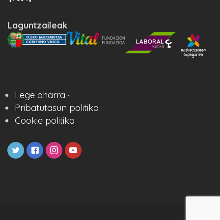
Laguntzaileak
Lege oharra ·
Pribatutasun politika ·
Cookie politika