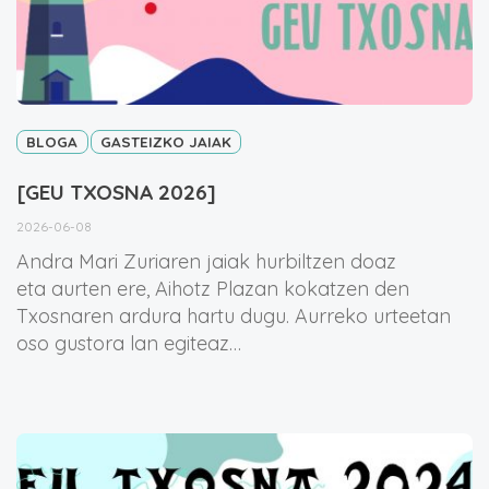
BLOGA
GASTEIZKO JAIAK
[GEU TXOSNA 2026]
2026-06-08
Andra Mari Zuriaren jaiak hurbiltzen doaz
eta aurten ere, Aihotz Plazan kokatzen den
Txosnaren ardura hartu dugu. Aurreko urteetan
oso gustora lan egiteaz…