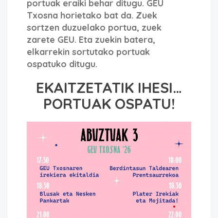
portuak eraiki behar ditugu. GEU
Txosna horietako bat da. Zuek
sortzen duzuelako portua, zuek
zarete GEU. Eta zuekin batera,
elkarrekin sortutako portuak
ospatuko ditugu.
EKAITZETATIK IHESI…
PORTUAK OSPATU!