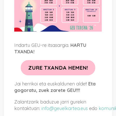
Indartu GEU-re itsasargia.
HARTU
TXANDA!
ZURE TXANDA HEMEN!
Jai herrikoi eta euskaldunen alde!!
Eta
gogoratu, zuek zarete GEU!!!!
Zalantzarik baduzue jarri gurekin
kontaktuan:
info@geuelkartea.eus
edo
komunik