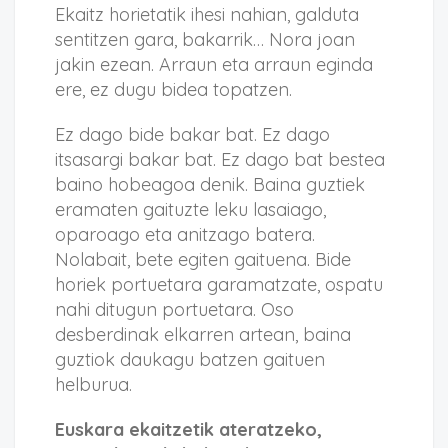
Ekaitz horietatik ihesi nahian, galduta
sentitzen gara, bakarrik… Nora joan
jakin ezean. Arraun eta arraun eginda
ere, ez dugu bidea topatzen.
Ez dago bide bakar bat. Ez dago
itsasargi bakar bat. Ez dago bat bestea
baino hobeagoa denik. Baina guztiek
eramaten gaituzte leku lasaiago,
oparoago eta anitzago batera.
Nolabait, bete egiten gaituena. Bide
horiek portuetara garamatzate, ospatu
nahi ditugun portuetara. Oso
desberdinak elkarren artean, baina
guztiok daukagu batzen gaituen
helburua.
Euskara ekaitzetik ateratzeko,