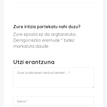
Zure iritzia partekatu nahi duzu?
Zure eposta ez da argitaratuko.
Derrigorrezko eremuak * bidez
markatuta daude
Utzi erantzuna