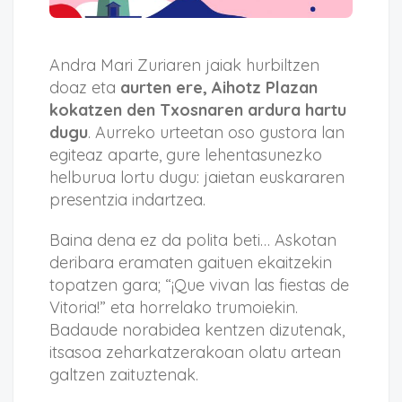
Andra Mari Zuriaren jaiak hurbiltzen
doaz eta
aurten ere, Aihotz Plazan
kokatzen den Txosnaren ardura hartu
dugu
. Aurreko urteetan oso gustora lan
egiteaz aparte, gure lehentasunezko
helburua lortu dugu: jaietan euskararen
presentzia indartzea.
Baina dena ez da polita beti… Askotan
deribara eramaten gaituen ekaitzekin
topatzen gara; “¡Que vivan las fiestas de
Vitoria!” eta horrelako trumoiekin.
Badaude norabidea kentzen dizutenak,
itsasoa zeharkatzerakoan olatu artean
galtzen zaituztenak.