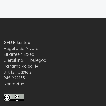
GEU Elkartea
Rogelia de Alvaro
Elkarteen Etxea
C eraikina, 1.1 bulegoa,
Panama kalea, 14
01012 · Gasteiz
945 222153
Kontaktua