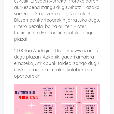
eskutik, Erasoen Aurreko Protokoloaren
aurkezpena izangu dugu Aihotz Plazako
sarreran. Amaitzerakoan, Neskak eta
Blusen pankarteoarekin jarraituko dugu,
urtero bezala, baina aurten Plater
Irekiekin eta Mojitoekin girotuko dugu
plaza!
21:00tan Andrigina Drag Show-a izango
dugu plazan. Azkenik, gauari amaiera
emateko, Atrikipunk taldea izango dugu,
euskal eragile kulturalen kolaborazio
oparoarekin!