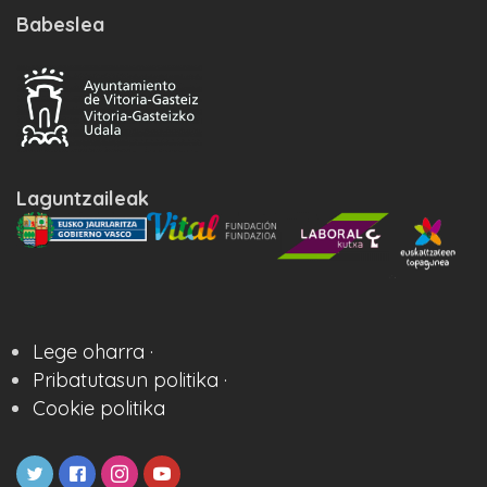
Babeslea
Laguntzaileak
Lege oharra ·
Pribatutasun politika ·
Cookie politika