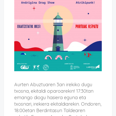
Aurten Abuztuaren 3an irekiko dugu
txosna, ekitaldi oparoarekin! 17:30tan
emango diogu hasiera eguna eta
txosnari, irekiera ekitaldiarekin. Ondoren,
18:00etan Berdintasun Taldearen