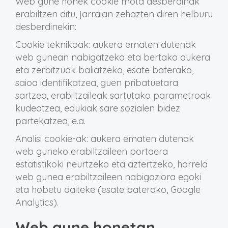
Web gune honek cookie mota desberdinak
erabiltzen ditu, jarraian zehazten diren helburu
desberdinekin:
Cookie teknikoak: aukera ematen dutenak
web gunean nabigatzeko eta bertako aukera
eta zerbitzuak baliatzeko, esate baterako,
saioa identifikatzea, guen pribatuetara
sartzea, erabiltzaileak sartutako parametroak
kudeatzea, edukiak sare sozialen bidez
partekatzea, e.a.
Analisi cookie-ak: aukera ematen dutenak
web guneko erabiltzaileen portaera
estatistikoki neurtzeko eta aztertzeko, horrela
web gunea erabiltzaileen nabigaziora egoki
eta hobetu daiteke (esate baterako, Google
Analytics).
Web gune honetan