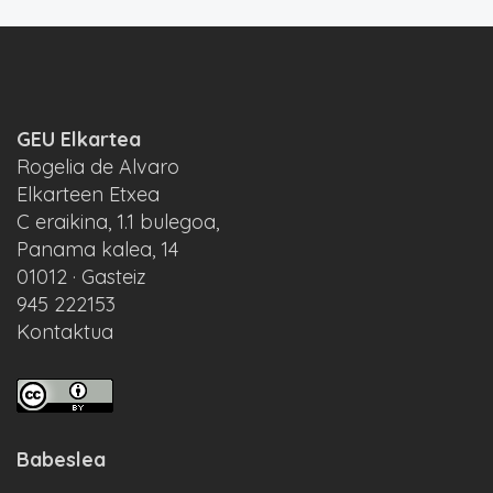
GEU Elkartea
Rogelia de Alvaro
Elkarteen Etxea
C eraikina, 1.1 bulegoa,
Panama kalea, 14
01012 · Gasteiz
945 222153
Kontaktua
Babeslea