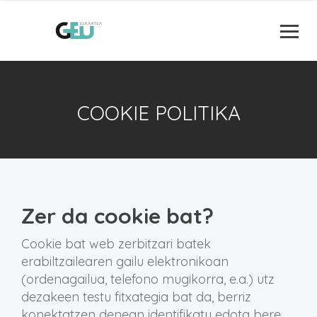
COOKIE POLITIKA
Zer da cookie bat?
Cookie bat web zerbitzari batek
erabiltzailearen gailu elektronikoan
(ordenagailua, telefono mugikorra, e.a.) utz
dezakeen testu fitxategia bat da, berriz
konektatzen denean identifikatu edota bere