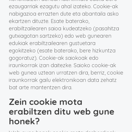
ezaugarriak ezagutu ahal izateko. Cookie-ak
nabigazioa errazten dute eta abantaila asko
ekartzen dituzte. Esate baterako,
erabiltzailearen saioa kudeatzeko (pasahitza
gutxiagotan sartzeko) edo web gunearen
edukiak erabiltzailearen gustuetara
egokitzeko (esate baterako, bere hizkuntza
gogoratuz). Cookie-ak saiokoak edo
iraunkorrak izan daitezke. Saioko cookie-ak
web gunea uztean urratzen dira, berriz, cookie
iraunkorrak gailu elektronikoan data zehatz
bat arte mantentzen dira.
Zein cookie mota
erabiltzen ditu web gune
honek?