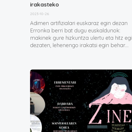
irakasteko
2023-10-26
Adimen artifizialari euskaraz egin dezan
Erronka berri bat dugu euskaldunok:
makinek gure hizkuntza ulertu eta hitz eg
dezaten, lehenengo irakatsi egin behar…