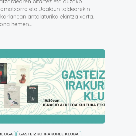
atzordearen bitartez eta auzoko
omotxorro eta Joaldun taldearekin
lkarlanean antolaturiko ekintza xorta.
ona hemen…
BLOGA
GASTEIZKO IRAKURLE KLUBA