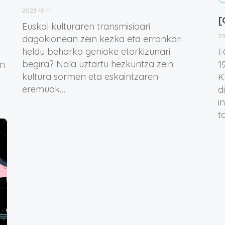
2023-10-11
[
Euskal kulturaren transmisioari
20
dagokionean zein kezka eta erronkari
heldu beharko genioke etorkizunari
E
begira? Nola uztartu hezkuntza zein
in
1
kultura sormen eta eskaintzaren
K
eremuak…
d
i
t