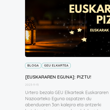
BLOGA
GEU ELKARTEA
[EUSKARAREN EGUNA]: PIZTU!
2023-11-15
Urtero bezala GEU Elkarteak Euskararen
Nazioarteko Eguna ospatzen du
abenduaren 3an kalejira eta antzerki