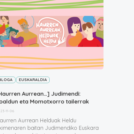
BLOGA
EUSKARALDIA
Haurren Aurrean…] Judimendi:
oaldun eta Momotxorro tailerrak
23-11-06
aurren Aurrean Helduak Heldu
kimenaren baitan Judimendiko Euskara