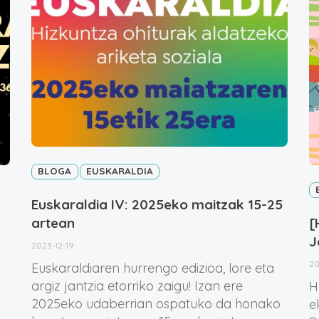
BLOGA
EUSKARALDIA
Euskaraldia IV: 2025eko maitzak 15-25
artean
[
J
2023-12-19
20
Euskaraldiaren hurrengo edizioa, lore eta
argiz jantzia etorriko zaigu! Izan ere
H
2025eko udaberrian ospatuko da honako
e