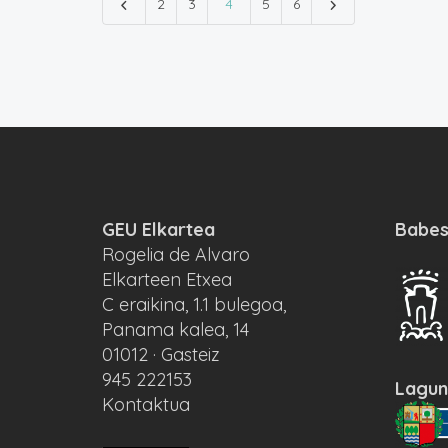
2
3
4
5
6
GEU Elkartea
Babes
Rogelia de Alvaro
Elkarteen Etxea
C eraikina, 1.1 bulegoa,
Panama kalea, 14
01012 · Gasteiz
945 222153
Lagun
Kontaktua