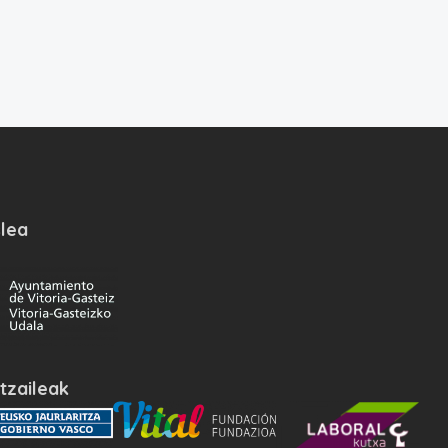
lea
tzaileak