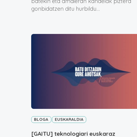
batekin eta amaieran kandelak piztera
gonbidatzen ditu hurbildu…
BLOGA
EUSKARALDIA
[GAITU] teknologiari euskaraz