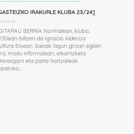
GASTEIZKO IRAKURLE KLUBA 23/24]
23-10-09
GITARAU BERRIA Normalean, kluba,
9:30ean biltzen da Ignacio Aldecoa
ultura Etxean. Saioak lagun giroan egiten
ira, modu informalean, elkarrizketa
nteresgarri eta parte hartzaileak
opatuko…