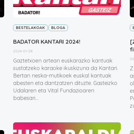
BESTELAKOAK
BLOGA
BADATOR KANTARI 2024!
[
f
2024-01-08
20
Gaztetxoen artean euskarazko kantuak
sustatzeko karaoke ikuskizuna da Kantari.
Z
Bertan neska-mutikoek euskal kantuak
a
abesten eta dantzatzen dituzte. Gasteizko
o
Udalaren eta Vital Fundazioaren
e
babesari…
P
z