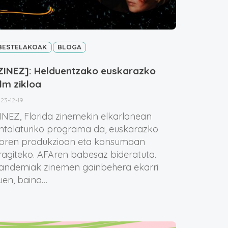
BESTELAKOAK
BLOGA
ZINEZ]: Helduentzako euskarazko
ilm zikloa
23-12-19
INEZ, Florida zinemekin elkarlanean
ntolaturiko programa da, euskarazko
bren produkzioan eta konsumoan
ragiteko. AFAren babesaz bideratuta.
andemiak zinemen gainbehera ekarri
uen, baina…