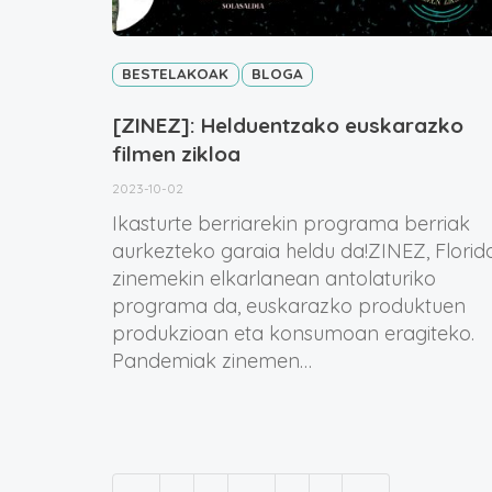
BESTELAKOAK
BLOGA
[ZINEZ]: Helduentzako euskarazko
filmen zikloa
2023-10-02
Ikasturte berriarekin programa berriak
aurkezteko garaia heldu da!ZINEZ, Florid
zinemekin elkarlanean antolaturiko
programa da, euskarazko produktuen
produkzioan eta konsumoan eragiteko.
Pandemiak zinemen…