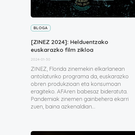
BLOGA
[ZINEZ 2024]: Helduentzako
euskarazko film zikloa
2024-01-30
ZINEZ, Florida zinemekin elkarlanean
antolaturiko programa da, euskarazko
obren produkzioan eta konsumoan
eragiteko. AFAren babesaz bideratuta.
Pandemiak zinemen gainbehera ekarri
zuen, baina azkenaldian…