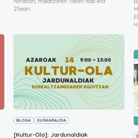
honetan, maiatzaren 15ean hasi eta
B
25ean…
M
E
H
BLOGA
EUSKARALDIA
[Kultur-Ola]: Jardunaldiak