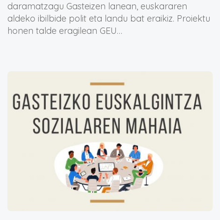
daramatzagu Gasteizen lanean, euskararen
aldeko ibilbide polit eta landu bat eraikiz. Proiektu
honen talde eragilean GEU…