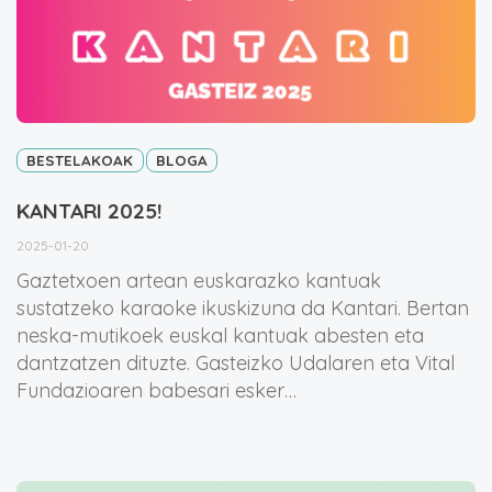
BESTELAKOAK
BLOGA
KANTARI 2025!
2025-01-20
Gaztetxoen artean euskarazko kantuak
sustatzeko karaoke ikuskizuna da Kantari. Bertan
neska-mutikoek euskal kantuak abesten eta
dantzatzen dituzte. Gasteizko Udalaren eta Vital
Fundazioaren babesari esker…