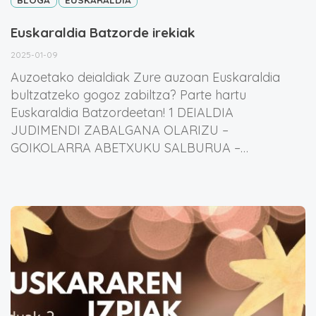
Euskaraldia Batzorde irekiak
2025-01-09
Auzoetako deialdiak Zure auzoan Euskaraldia
bultzatzeko gogoz zabiltza? Parte hartu
Euskaraldia Batzordeetan! 1 DEIALDIA
JUDIMENDI ZABALGANA OLARIZU –
GOIKOLARRA ABETXUKU SALBURUA –…