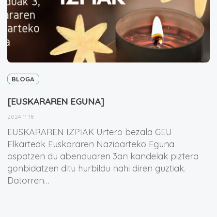
BLOGA
[EUSKARAREN EGUNA]
2024-11-18
EUSKARAREN IZPIAK Urtero bezala GEU
Elkarteak Euskararen Nazioarteko Eguna
ospatzen du abenduaren 3an kandelak piztera
gonbidatzen ditu hurbildu nahi diren guztiak.
Datorren…