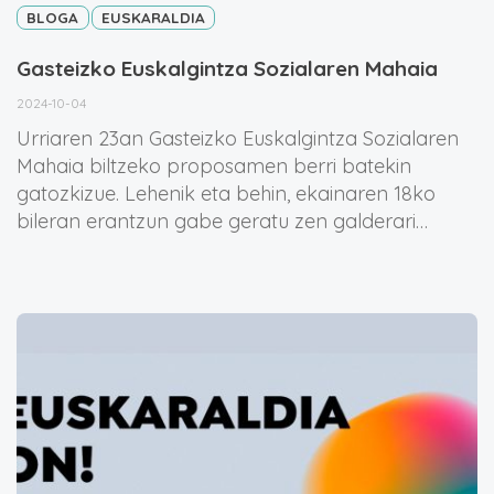
BLOGA
EUSKARALDIA
Gasteizko Euskalgintza Sozialaren Mahaia
2024-10-04
Urriaren 23an Gasteizko Euskalgintza Sozialaren
Mahaia biltzeko proposamen berri batekin
gatozkizue. Lehenik eta behin, ekainaren 18ko
bileran erantzun gabe geratu zen galderari…