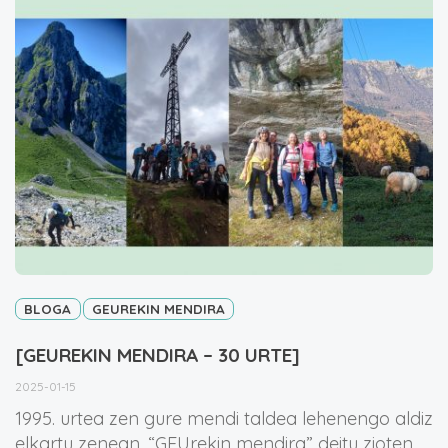
BLOGA
GEUREKIN MENDIRA
[GEUREKIN MENDIRA – 30 URTE]
2025-01-15
1995. urtea zen gure mendi taldea lehenengo aldiz
elkartu zenean. “GEUrekin mendira” deitu zioten