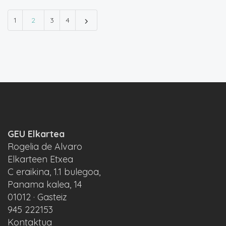
1
2
3
4
GEU Elkartea
Rogelia de Alvaro
Elkarteen Etxea
C eraikina, 1.1 bulegoa,
Panama kalea, 14
01012 · Gasteiz
945 222153
Kontaktua