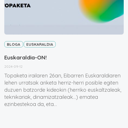
BLOGA
EUSKARALDIA
Euskaraldia-ON!
2024-09-12
Topaketa irailaren 26an, Eibarren Euskaraldiaren
lehen urratsak ariketa herriz-herri posible egiten
duzuen batzorde kideokin (herriko euskaltzaleak,
teknikariak, dinamizatzaileak…) ematea
ezinbestekoa da, eta…