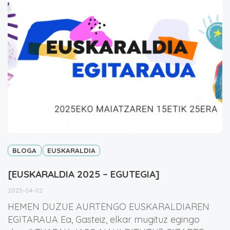
BLOGA
EUSKARALDIA
[EUSKARALDIA 2025 – EGUTEGIA]
2025-04-02
HEMEN DUZUE AURTENGO EUSKARALDIAREN
EGITARAUA Ea, Gasteiz, elkar mugituz egingo