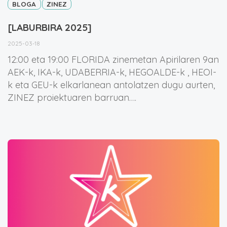
BLOGA
ZINEZ
[LABURBIRA 2025]
2025-03-18
12:00 eta 19:00 FLORIDA zinemetan Apirilaren 9an
AEK-k, IKA-k, UDABERRIA-k, HEGOALDE-k , HEOI-
k eta GEU-k elkarlanean antolatzen dugu aurten,
ZINEZ proiektuaren barruan….