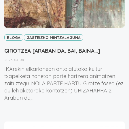
BLOGA
GASTEIZKO MINTZALAGUNA
GIROTZEA [ARABAN DA, BAI, BAINA…]
2025-04-08
IKArekin elkarlanean antolatutako kultur
txapelketa honetan parte hartzera animatzen
zaituztegu. NOLA PARTE HARTU Girotze fasea (ez
du lehiaketarako kontatzen) URIZAHARRA 2.
Araban da,…