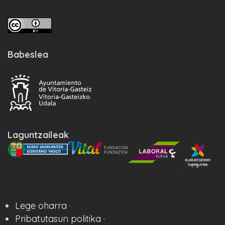
Babeslea
Laguntzaileak
Lege oharra ·
Pribatutasun politika ·