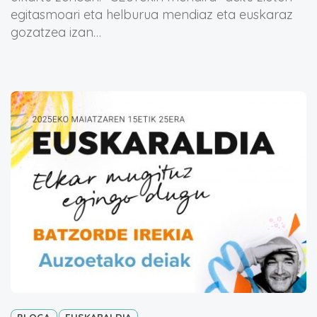
egitasmoari eta helburua mendiaz eta euskaraz
gozatzea izan…
BLOGA
EUSKARALDIA