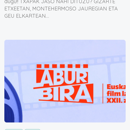
dugu!! TXAPAK JASO NAHI DITUZU? GIZARTE
ETXEETAN, MONTEHERMOSO JAUREGIAN ETA
GEU ELKARTEAN…