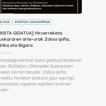
BLOGA
EKINTZA OSAGARRIAK
BISITA GIDATUA] Hiruerreketa.
uskararen arte-urak Zaloa Ipiña,
irika eta Bigara
21-02-19
intzalagunentzat bisita gidatua.Otsailaren
6an 18:00etan, Oihaneder Euskararen
txean Gorreri bisuala -Zaloa Ipiña-
roiektu honetan euskara gaur egungo
inorizazio egoeran egotera eraman
uten…