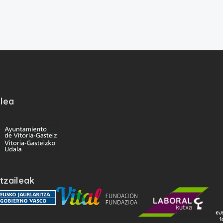
lea
tzaileak