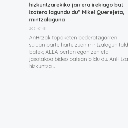
hizkuntzarekiko jarrera irekiago bat
izatera lagundu du” Mikel Querejeta,
mintzalaguna
2021-01-13
AnHitzak topaketen bederatzigarren
saioan parte hartu zuen mintzalagun tal
batek; ALEA bertan egon zen eta
jasotakoa bideo batean bildu du. AnHitza
hizkuntza…