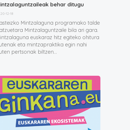
intzalaguntzaileak behar ditugu
20-12-18
asteizko Mintzalaguna programako talde
atzuetara Mintzalaguntzaile bila ari gara.
intzalaguna euskaraz hitz egiteko ohitura
utenak eta mintzapraktika egin nahi
uten pertsonak biltzen…