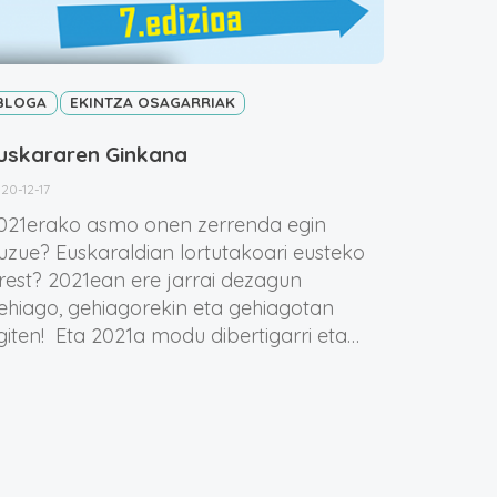
BLOGA
EKINTZA OSAGARRIAK
uskararen Ginkana
20-12-17
021erako asmo onen zerrenda egin
uzue? Euskaraldian lortutakoari eusteko
rest? 2021ean ere jarrai dezagun
ehiago, gehiagorekin eta gehiagotan
giten! Eta 2021a modu dibertigarri eta…