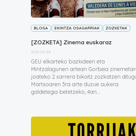
BLOGA
EKINTZA OSAGARRIAK
ZOZKETAK
[ZOZKETA] Zinema euskaraz
2021-02-24
GEU elkarteko bazkideen eta
Mintzalagunen artean Gorbeia zinemetar
joateko 2 sarrera bikoitz zozkatzen ditugu
Martxoaren 3ra arte duzue aukera
galdetegia betetzeko, 4an…