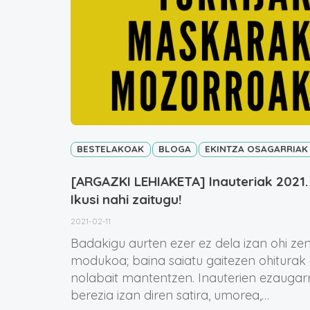
BESTELAKOAK
BLOGA
EKINTZA OSAGARRIAK
[ARGAZKI LEHIAKETA] Inauteriak 2021.
Ikusi nahi zaitugu!
2021-02-11
Badakigu aurten ezer ez dela izan ohi ze
modukoa; baina saiatu gaitezen ohiturak
nolabait mantentzen. Inauterien ezaugarr
berezia izan diren satira, umorea,…