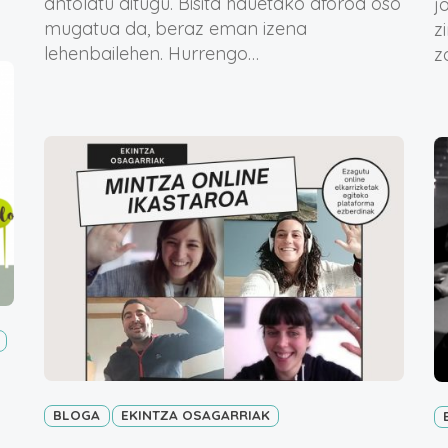
antolatu ditugu. Bisita hauetako aforoa oso
j
mugatua da, beraz eman izena
z
lehenbailehen. Hurrengo…
z
BLOGA
EKINTZA OSAGARRIAK