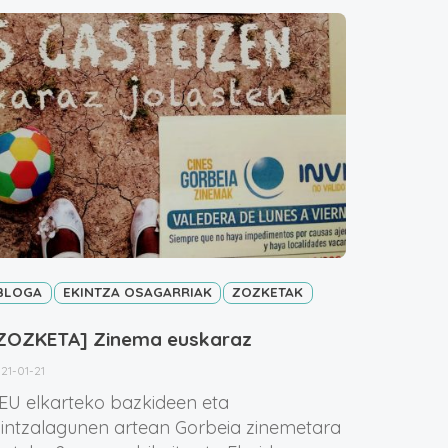
BLOGA
EKINTZA OSAGARRIAK
ZOZKETAK
ZOZKETA] Zinema euskaraz
21-01-21
EU elkarteko bazkideen eta
intzalagunen artean Gorbeia zinemetara