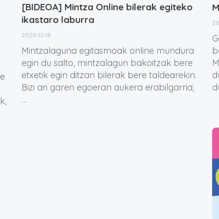
[BIDEOA] Mintza Online bilerak egiteko
M
ikastaro laburra
20
2020-12-18
G
Mintzalaguna egitasmoak online mundura
b
egin du salto, mintzalagun bakoitzak bere
M
etxetik egin ditzan bilerak bere taldearekin.
d
de
Bizi ari garen egoeran aukera erabilgarria;
d
…
k,