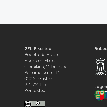
GEU Elkartea
Babes
Rogelia de Alvaro
Elkarteen Etxea
C eraikina, 1.1 bulegoa,
Panama kalea, 14
01012 · Gasteiz
945 222153
Lagun
Kontaktua