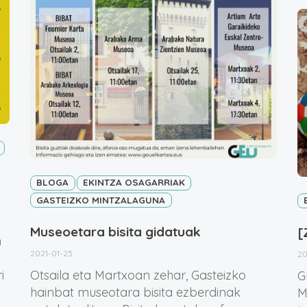
BLOGA
EKINTZA OSAGARRIAK
GASTEIZKO MINTZALAGUNA
Museoetara bisita gidatuak
[
n
2021-01-25
20
i
Otsaila eta Martxoan zehar, Gasteizko
G
hainbat museotara bisita ezberdinak
M