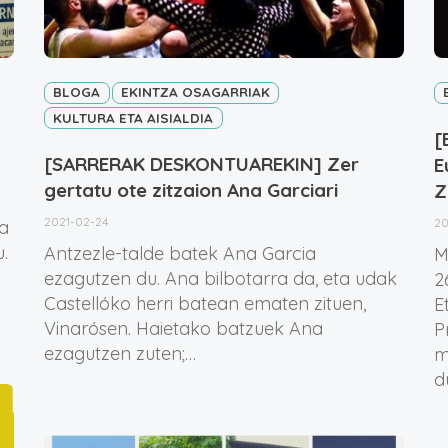
BLOGA
EKINTZA OSAGARRIAK
KULTURA ETA AISIALDIA
[
[SARRERAK DESKONTUAREKIN] Zer
E
gertatu ote zitzaion Ana Garciari
Z
2021-02-24
20
a
.
Antzezle-talde batek Ana Garcia
M
ezagutzen du. Ana bilbotarra da, eta udak
2
Castellóko herri batean ematen zituen,
E
Vinarósen. Haietako batzuek Ana
P
ezagutzen zuten;…
m
d