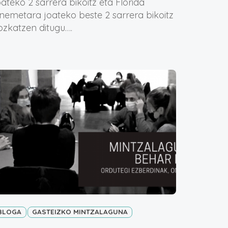
oateko 2 sarrera bikoitz eta Florida
inemetara joateko beste 2 sarrera bikoitz
ozkatzen ditugu….
BLOGA
GASTEIZKO MINTZALAGUNA