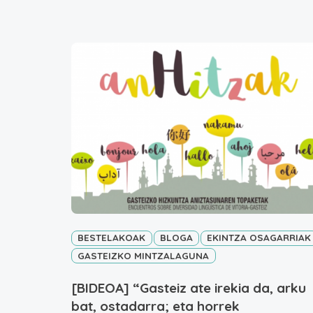
BESTELAKOAK
BLOGA
EKINTZA OSAGARRIAK
GASTEIZKO MINTZALAGUNA
[BIDEOA] “Gasteiz ate irekia da, arku
bat, ostadarra; eta horrek