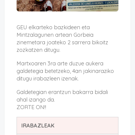
GEU elkarteko bazkideen eta
Mintzalagunen artean Gorbeia
zinemetara joateko 2 sarrera bikoitz
zozkatzen ditugu.
Martxoaren 3ra arte duzue aukera
galdetegia betetzeko, 4an jakinaraziko
ditugu irabazleen izenak.
Galdetegian erantzun bakarra bidali
ahal izango da.
ZORTE ON!!
IRABAZLEAK