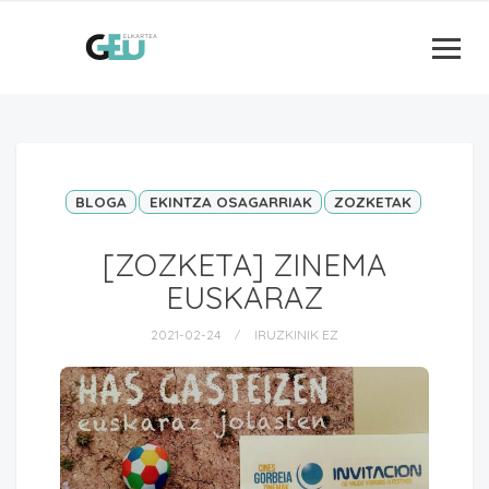
BLOGA
EKINTZA OSAGARRIAK
ZOZKETAK
[ZOZKETA] ZINEMA
EUSKARAZ
2021-02-24
IRUZKINIK EZ