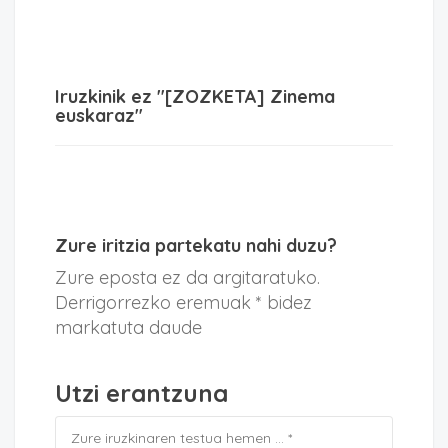
Iruzkinik ez "[ZOZKETA] Zinema
euskaraz"
Zure iritzia partekatu nahi duzu?
Zure eposta ez da argitaratuko.
Derrigorrezko eremuak * bidez
markatuta daude
Utzi erantzuna