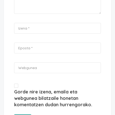
Gorde nire izena, emaila eta
webgunea bilatzaile honetan
komentatzen dudan hurrengorako.