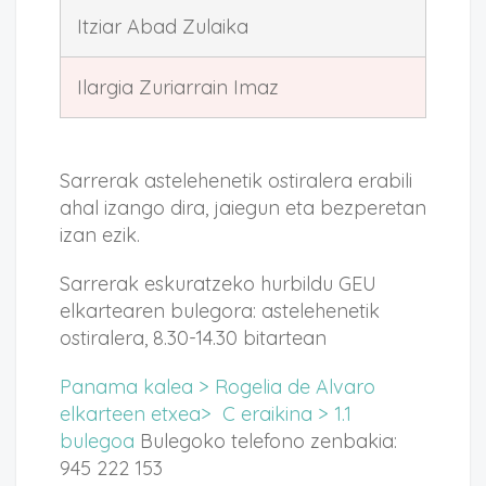
Itziar Abad Zulaika
Ilargia Zuriarrain Imaz
Sarrerak astelehenetik ostiralera erabili
ahal izango dira, jaiegun eta bezperetan
izan ezik.
Sarrerak eskuratzeko hurbildu GEU
elkartearen bulegora: astelehenetik
ostiralera, 8.30-14.30 bitartean
Panama kalea > Rogelia de Alvaro
elkarteen etxea> C eraikina > 1.1
bulegoa
Bulegoko telefono zenbakia:
945 222 153