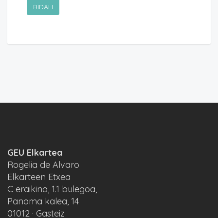
GEU Elkartea
Rogelia de Alvaro
Elkarteen Etxea
C eraikina, 1.1 bulegoa,
Panama kalea, 14
01012 · Gasteiz