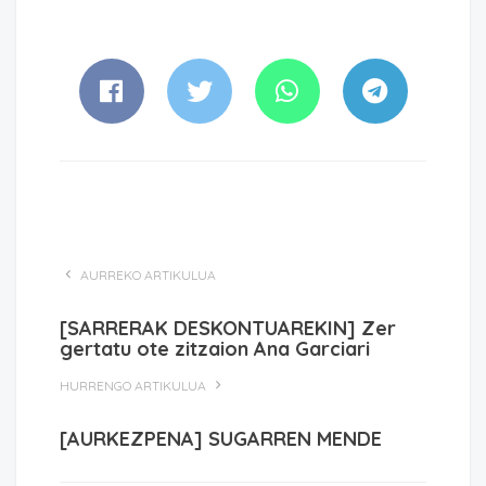
AURREKO ARTIKULUA
[SARRERAK DESKONTUAREKIN] Zer
gertatu ote zitzaion Ana Garciari
HURRENGO ARTIKULUA
[AURKEZPENA] SUGARREN MENDE