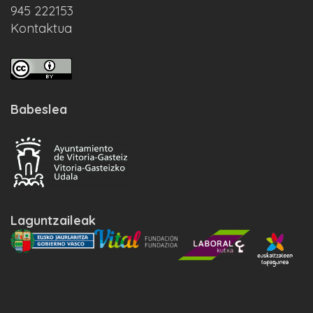
945 222153
Kontaktua
Babeslea
Laguntzaileak