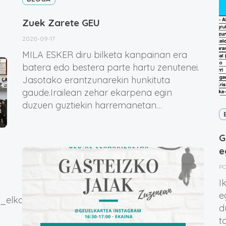
a
Zuek Zarete GEU
2020-09-17
MILA ESKER diru bilketa kanpainan era
batera edo bestera parte hartu zenutenei.
Jasotako erantzunarekin hunkituta
gaude.Irailean zehar ekarpena egin
duzuen guztiekin harremanetan…
G
e
P
I
e
_elkartea-
d
t