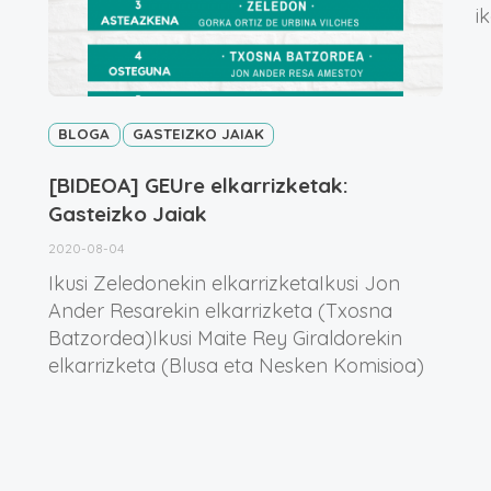
i
BLOGA
GASTEIZKO JAIAK
[BIDEOA] GEUre elkarrizketak:
Gasteizko Jaiak
2020-08-04
Ikusi Zeledonekin elkarrizketaIkusi Jon
Ander Resarekin elkarrizketa (Txosna
Batzordea)Ikusi Maite Rey Giraldorekin
elkarrizketa (Blusa eta Nesken Komisioa)