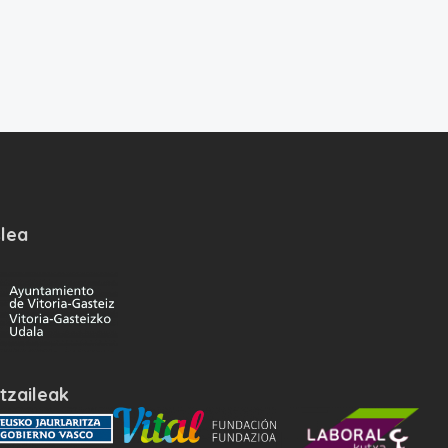
lea
tzaileak