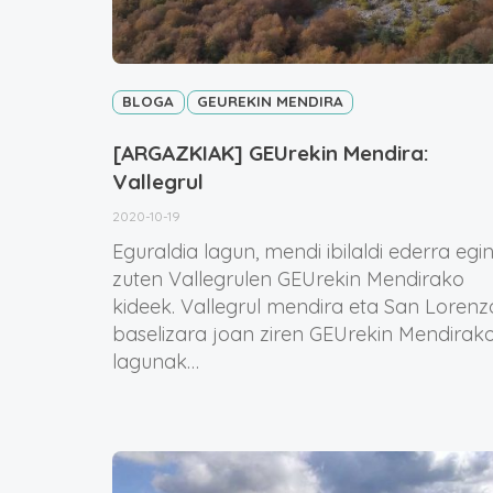
BLOGA
GEUREKIN MENDIRA
[ARGAZKIAK] GEUrekin Mendira:
Vallegrul
2020-10-19
Eguraldia lagun, mendi ibilaldi ederra egi
zuten Vallegrulen GEUrekin Mendirako
kideek. Vallegrul mendira eta San Lorenz
baselizara joan ziren GEUrekin Mendirak
lagunak…