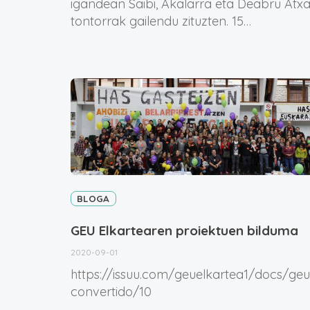
igandean Saibi, Akalarra eta Deabru Atx
tontorrak gailendu zituzten. 15…
BLOGA
GEU Elkartearen proiektuen bilduma
2020-09-01
https://issuu.com/geuelkartea1/docs/geu
convertido/10