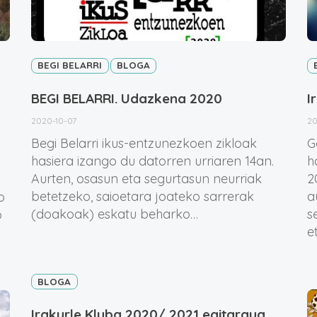
BEGI BELARRI
BLOGA
BEGI BELARRI. Udazkena 2020
I
2020-10-07
20
Begi Belarri ikus-entzunezkoen zikloak
G
hasiera izango du datorren urriaren 14an.
h
n
Aurten, osasun eta segurtasun neurriak
2
betetzeko, saioetara joateko sarrerak
a
o
(doakoak) eskatu beharko…
s
o
e
BLOGA
Irakurle Kluba 2020/ 2021 egitaraua