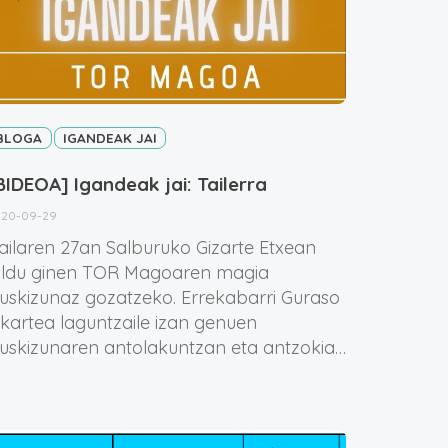
BLOGA
IGANDEAK JAI
BIDEOA] Igandeak jai: Tailerra
020-09-29
railaren 27an Salburuko Gizarte Etxean
ildu ginen TOR Magoaren magia
kuskizunaz gozatzeko. Errekabarri Guraso
lkartea laguntzaile izan genuen
kuskizunaren antolakuntzan eta antzokia…