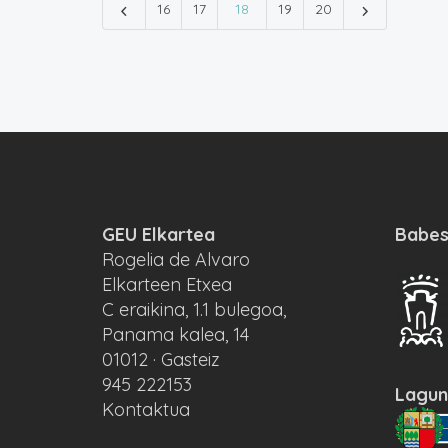
16
17
18
19
20
GEU Elkartea
Babes
Rogelia de Alvaro
Elkarteen Etxea
C eraikina, 1.1 bulegoa,
Panama kalea, 14
01012 · Gasteiz
945 222153
Lagun
Kontaktua