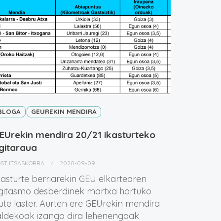
BLOGA
GEUREKIN MENDIRA
EUrekin mendira 20/21 ikasturteko
gitaraua
OST ITSASKORRA
2020-09-09
kasturte berriarekin GEU elkartearen
gitasmo desberdinek martxa hartuko
ute laster. Aurten ere GEUrekin mendira
aldekoak izango dira lehenengoak