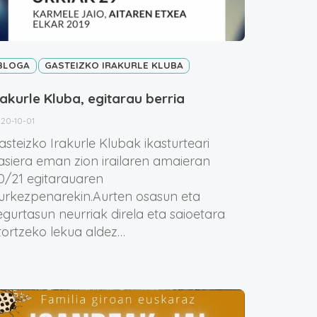
BLOGA
GASTEIZKO IRAKURLE KLUBA
rakurle Kluba, egitarau berria
20-10-01
asteizko Irakurle Klubak ikasturteari
asiera eman zion irailaren amaieran
0/21 egitarauaren
urkezpenarekin.Aurten osasun eta
egurtasun neurriak direla eta saioetara
tortzeko lekua aldez…