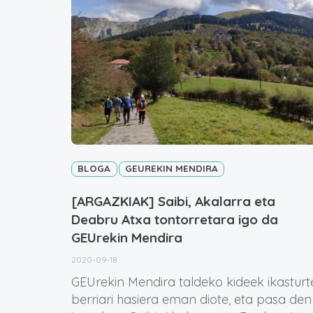
BLOGA
GEUREKIN MENDIRA
[ARGAZKIAK] Saibi, Akalarra eta
Deabru Atxa tontorretara igo da
GEUrekin Mendira
2020-09-18
GEUrekin Mendira taldeko kideek ikasturt
berriari hasiera eman diote, eta pasa den