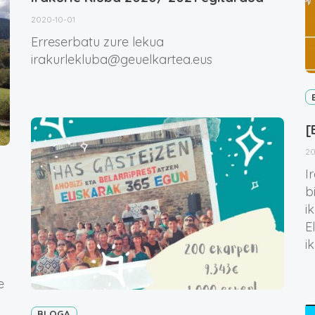
2020-10-01
Erreserbatu zure lekua
irakurlekluba@geuelkartea.eus
[
2
I
b
i
E
i
e
BLOGA