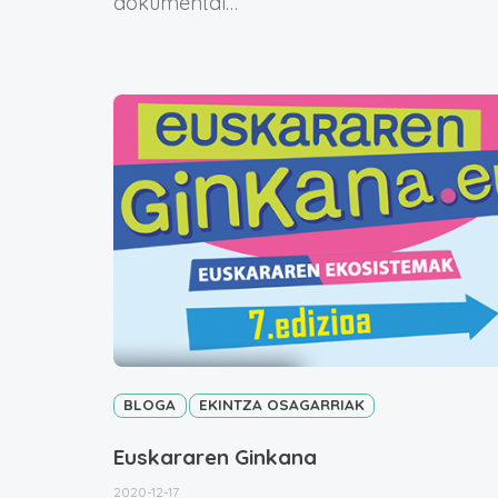
dokumental…
BLOGA
EKINTZA OSAGARRIAK
Euskararen Ginkana
2020-12-17