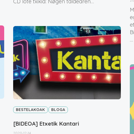
CD lote txikia: Nøgen taldearen…
20
M
e
e
B
…
BESTELAKOAK
BLOGA
[BIDEOA] Etxetik Kantari
2020-12-14