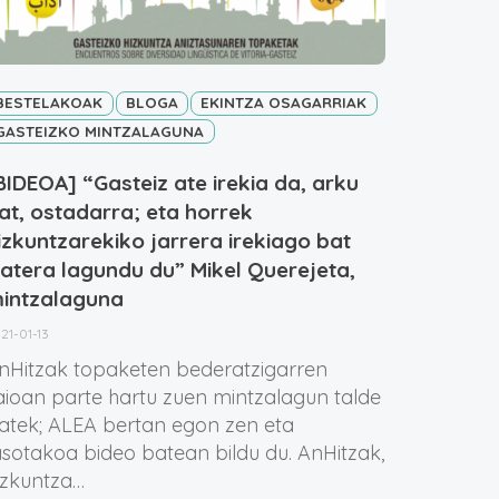
BESTELAKOAK
BLOGA
EKINTZA OSAGARRIAK
GASTEIZKO MINTZALAGUNA
BIDEOA] “Gasteiz ate irekia da, arku
at, ostadarra; eta horrek
izkuntzarekiko jarrera irekiago bat
zatera lagundu du” Mikel Querejeta,
intzalaguna
21-01-13
nHitzak topaketen bederatzigarren
aioan parte hartu zuen mintzalagun talde
atek; ALEA bertan egon zen eta
asotakoa bideo batean bildu du. AnHitzak,
izkuntza…