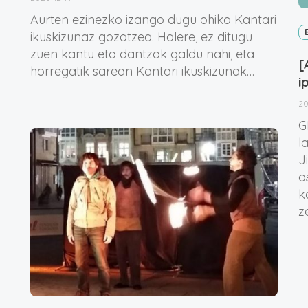
Aurten ezinezko izango dugu ohiko Kantari
ikuskizunaz gozatzea. Halere, ez ditugu
zuen kantu eta dantzak galdu nahi, eta
[
horregatik sarean Kantari ikuskizunak…
i
20
G
l
J
o
k
z