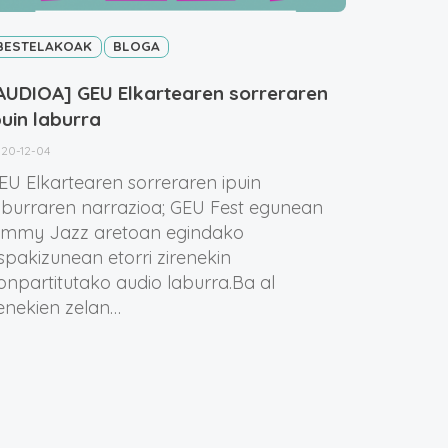
BESTELAKOAK
BLOGA
AUDIOA] GEU Elkartearen sorreraren
puin laburra
20-12-04
EU Elkartearen sorreraren ipuin
aburraren narrazioa; GEU Fest egunean
immy Jazz aretoan egindako
spakizunean etorri zirenekin
onpartitutako audio laburra.Ba al
enekien zelan…