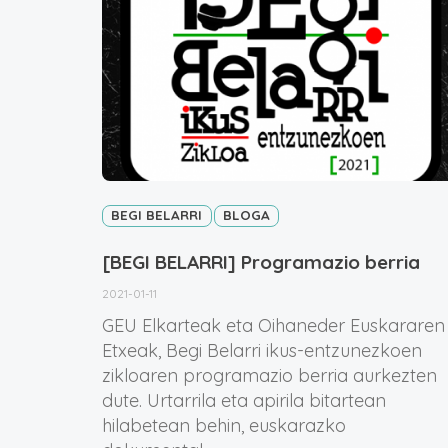
BEGI BELARRI
BLOGA
[BEGI BELARRI] Programazio berria
2021-01-11
GEU Elkarteak eta Oihaneder Euskararen
Etxeak, Begi Belarri ikus-entzunezkoen
zikloaren programazio berria aurkezten
dute. Urtarrila eta apirila bitartean
hilabetean behin, euskarazko