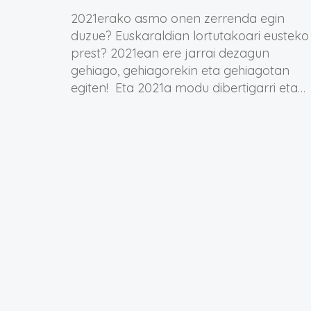
2021erako asmo onen zerrenda egin
duzue? Euskaraldian lortutakoari eusteko
prest? 2021ean ere jarrai dezagun
gehiago, gehiagorekin eta gehiagotan
egiten! Eta 2021a modu dibertigarri eta…