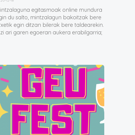
20-12-18
intzalaguna egitasmoak online mundura
gin du salto, mintzalagun bakoitzak bere
txetik egin ditzan bilerak bere taldearekin.
izi ari garen egoeran aukera erabilgarria;