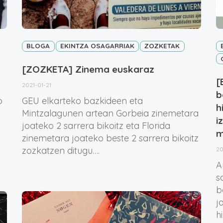
BLOGA
EKINTZA OSAGARRIAK
ZOZKETAK
[ZOZKETA] Zinema euskaraz
[
2021-01-21
b
o
GEU elkarteko bazkideen eta
h
Mintzalagunen artean Gorbeia zinemetara
i
joateko 2 sarrera bikoitz eta Florida
m
zinemetara joateko beste 2 sarrera bikoitz
zozkatzen ditugu….
20
A
s
b
j
h