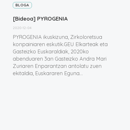
BLOGA
[Bideoa] PYROGENIA
2020-12-04
PYROGENIA ikuskizuna, Zirkoloretsua
konpainiaren eskutik.GEU Elkarteak eta
Gasteizko Euskaraldiak, 2020ko
abenduaren 3an Gasteizko Andra Mari
Zuriaren Enparantzan antolatu zuen
ekitaldia, Euskararen Eguna…