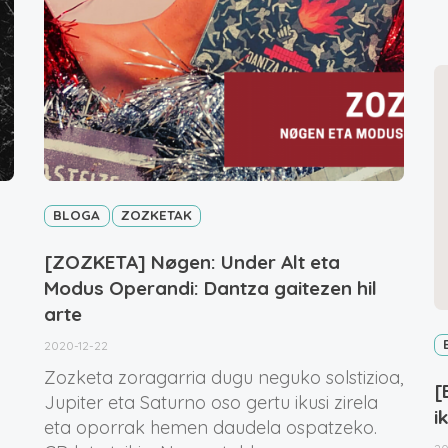
BLOGA
ZOZKETAK
[ZOZKETA] Nøgen: Under Alt eta
Modus Operandi: Dantza gaitezen hil
arte
2020-12-22
Zozketa zoragarria dugu neguko solstizioa,
[
Jupiter eta Saturno oso gertu ikusi zirela
i
eta oporrak hemen daudela ospatzeko.