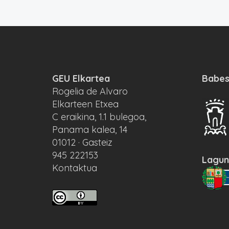
GEU Elkartea
Babes
Rogelia de Alvaro
Elkarteen Etxea
C eraikina, 1.1 bulegoa,
Panama kalea, 14
01012 · Gasteiz
945 222153
Lagun
Kontaktua