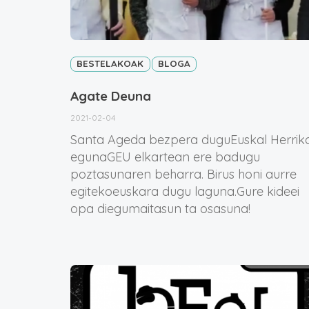
BESTELAKOAK
BLOGA
Agate Deuna
2021-02-04
Santa Ageda bezpera duguEuskal Herrik
egunaGEU elkartean ere badugu
poztasunaren beharra. Birus honi aurre
egitekoeuskara dugu laguna.Gure kideei
opa diegumaitasun ta osasuna!