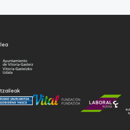
lea
tzaileak