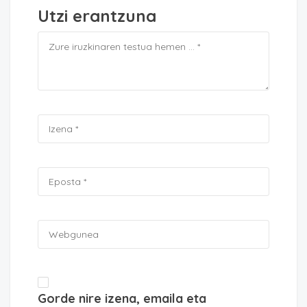
Utzi erantzuna
Gorde nire izena, emaila eta