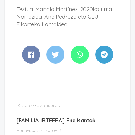
Testua: Manolo Martínez. 2020ko urria.
Narrazioa: Ane Pedruzo eta GEU
Elkarteko Lantaldea
AURREKO ARTIKULUA
[FAMILIA IRTEERA] Ene Kantak
HURRENGO ARTIKULUA