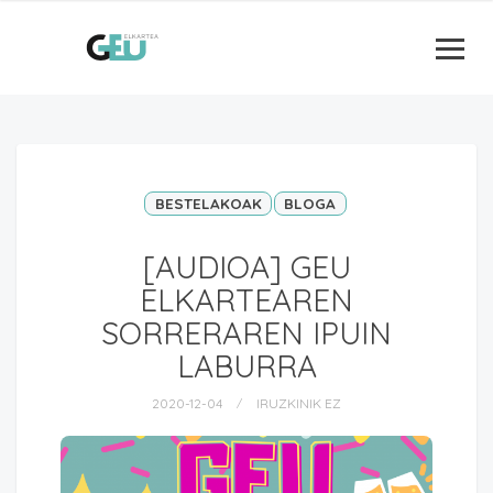
BESTELAKOAK
BLOGA
[AUDIOA] GEU
ELKARTEAREN
SORRERAREN IPUIN
LABURRA
2020-12-04
IRUZKINIK EZ