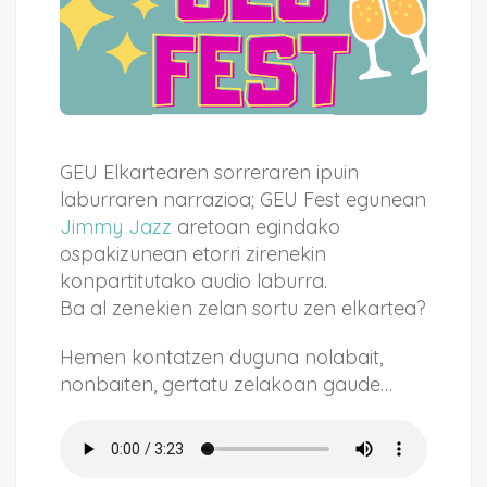
GEU Elkartearen sorreraren ipuin
laburraren narrazioa; GEU Fest egunean
Jimmy Jazz
aretoan egindako
ospakizunean etorri zirenekin
konpartitutako audio laburra.
Ba al zenekien zelan sortu zen elkartea?
Hemen kontatzen duguna nolabait,
nonbaiten, gertatu zelakoan gaude…