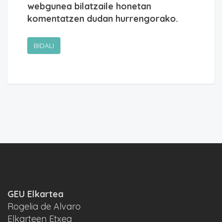
webgunea bilatzaile honetan
komentatzen dudan hurrengorako.
GEU Elkartea
Rogelia de Alvaro
Elkarteen Etxea