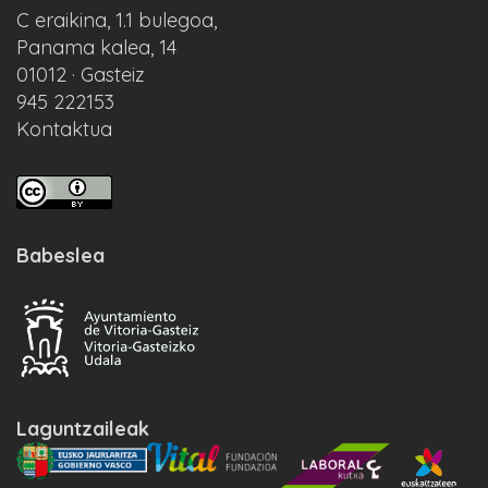
C eraikina, 1.1 bulegoa,
Panama kalea, 14
01012 · Gasteiz
945 222153
Kontaktua
Babeslea
Laguntzaileak