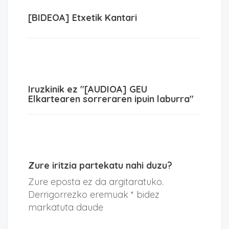
[BIDEOA] Etxetik Kantari
Iruzkinik ez "[AUDIOA] GEU
Elkartearen sorreraren ipuin laburra"
Zure iritzia partekatu nahi duzu?
Zure eposta ez da argitaratuko.
Derrigorrezko eremuak * bidez
markatuta daude