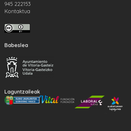
945 222153
Kontaktua
Babeslea
Laguntzaileak