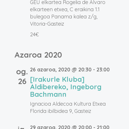
GEU elkartea
Rogelia de Alvaro
elkarteen etxea, C eraikina 1.1
bulegoa Panama kalea z/g,
Vitoria-Gasteiz
24€
Azaroa 2020
26 azaroa, 2020 @ 20:30
-
23:00
og.
[Irakurle Kluba]
26
Aldibereko, Ingeborg
Bachmann
Ignacioa Aldecoa Kultura Etxea
Florida ibilbidea 9, Gasteiz
29 azaroa, 2020 @ 20:00
-
21:00