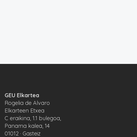
GEU Elkartea
Rogelia de Alvaro
Elkarteen Etxea
C eraikina, 1.1 bulegoa,
Panama kalea, 14
01012 · Gasteiz