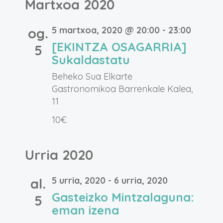
Martxoa 2020
5 martxoa, 2020 @ 20:00
-
23:00
og.
[EKINTZA OSAGARRIA]
5
Sukaldastatu
Beheko Sua Elkarte
Gastronomikoa
Barrenkale Kalea,
11
10€
Urria 2020
5 urria, 2020
-
6 urria, 2020
al.
Gasteizko Mintzalaguna:
5
eman izena