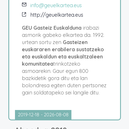
info@geuelkartea.eus
http://geuelkartea.eus
GEU Gasteiz Euskalduna
irabazi
asmorik gabeko elkartea da. 1992.
urtean sortu zen
Gasteizen
euskararen erabilera sustatzeko
eta euskaldun eta euskaltzaleen
komunitatea
trinkotzeko
asmoarekin. Gaur egun 800
bazkidetik gora ditu eta lan
bolondresa egiten duten pertsonez
gain soldatapeko sei langile ditu.
2019-12-18
 - 
2026-08-08
Hautatu