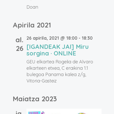
Doan
Apirila 2021
26 apirila, 2021 @ 18:00
-
18:30
al.
[IGANDEAK JAI] Miru
26
sorgina · ONLINE
GEU elkartea
Rogelia de Alvaro
elkarteen etxea, C eraikina 1.1
bulegoa Panama kalea z/g,
Vitoria-Gasteiz
Maiatza 2023
ig.