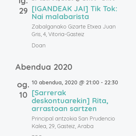
ig.
[IGANDEAK JAI] Tik Tok:
29
Nai malabarista
Zabalganako Gizarte Etxea
Juan
Gris, 4, Vitoria-Gasteiz
Doan
Abendua 2020
10 abendua, 2020 @ 21:00
-
22:30
og.
[Sarrerak
10
deskontuarekin] Rita,
arrastoan sartzen
Principal antzokia
San Prudencio
Kalea, 29, Gasteiz, Araba