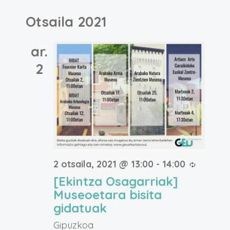
Otsaila 2021
ar.
2
2 otsaila, 2021 @ 13:00
-
14:00
[Ekintza Osagarriak]
Museoetara bisita
gidatuak
Gipuzkoa