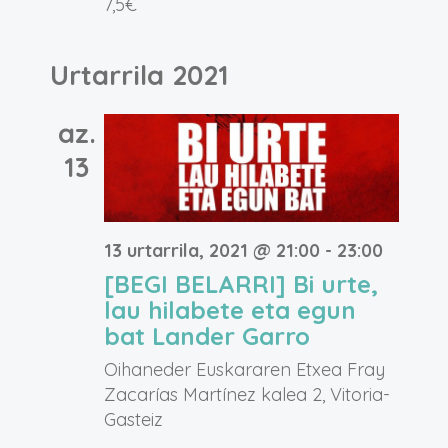
7,5€
Urtarrila 2021
az.
13
13 urtarrila, 2021 @ 21:00
-
23:00
[BEGI BELARRI] Bi urte,
lau hilabete eta egun
bat Lander Garro
Oihaneder Euskararen Etxea
Fray
Zacarías Martínez kalea 2, Vitoria-
Gasteiz