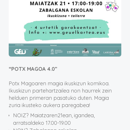
“POTX MAGOA 4.0
”
Potx Magoaren magia ikuskizun komikoa.
Ikuskizun partehartzailea non haurrek zein
helduen primeran pasatuko duten. Magia
zuria ikusteko aukera paregabea!
NOIZ? Maiatzaren21ean, igandea,
arratsaldeko 17.00-19.00