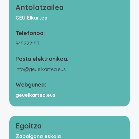
Antolatzailea
GEU Elkartea
Telefonoa:
945222153
Posta elektronikoa:
info@geuelkartea.eus
Webgunea:
geuelkartea.eus
Egoitza
Zabalgana eskola