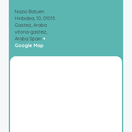
Nazio Batuen
Hiribidea, 10, 01015
Gasteiz, Araba
vitoria-gasteiz
,
Araba
Spain
+
Google Map