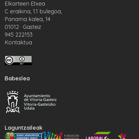
Elkarteen Etxea
C eraikina, 1.1 bulegoa,
Panama kalea, 14
01012 · Gasteiz
945 222153
Kontaktua
Babeslea
Laguntzaileak