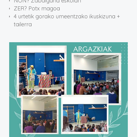
NON? Zabalgana eskolan
ZER? Potx magoa
4 urtetik gorako umeentzako ikuskizuna +
tailerra