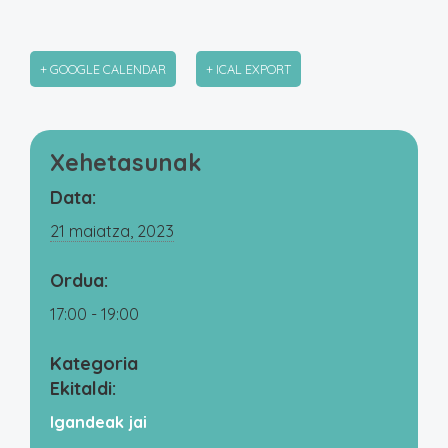
+ GOOGLE CALENDAR
+ ICAL EXPORT
Xehetasunak
Data:
21 maiatza, 2023
Ordua:
17:00 - 19:00
Kategoria
Ekitaldi:
Igandeak jai