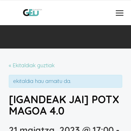
« Ekitaldiak guztiak
ekitaldia hau amaitu da.
[IGANDEAK JAI] POTX
MAGOA 4.0
21 maiatza, 2023 @ 17:00
-