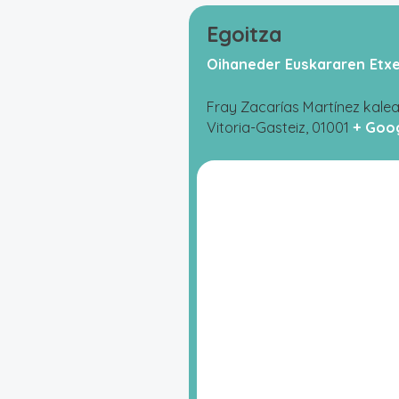
Egoitza
Oihaneder Euskararen Etx
Fray Zacarías Martínez kalea
Vitoria-Gasteiz
,
01001
+ Goo