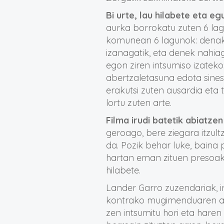
Bi urte, lau hilabete eta eg
aurka borrokatu zuten 6 la
komunean 6 lagunok: denak g
izanagatik, eta denek nahiag
egon ziren intsumiso izatek
abertzaletasuna edota sines
erakutsi zuten ausardia eta 
lortu zuten arte.
Filma irudi batetik abiatzen
geroago, bere ziegara itzult
da. Pozik behar luke, baina 
hartan eman zituen presoak, 
hilabete.
Lander Garro zuzendariak, ir
kontrako mugimenduaren azte
zen intsumitu hori eta haren