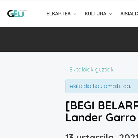
ELKARTEA
KULTURA
AISIAL
« Ekitaldiak guztiak
ekitaldia hau amaitu da.
[BEGI BELARRI
Lander Garro
13 urtarrila, 202