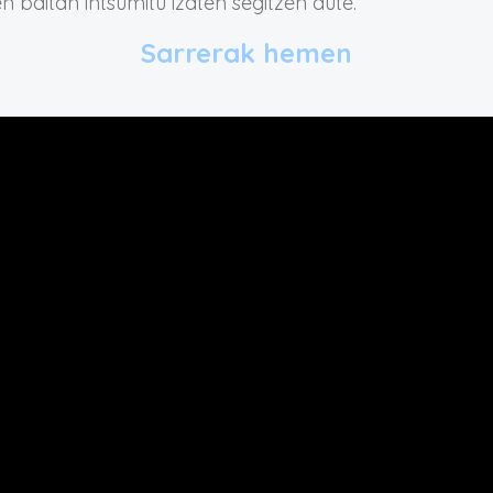
n baitan intsumitu izaten segitzen dute.
Sarrerak hemen