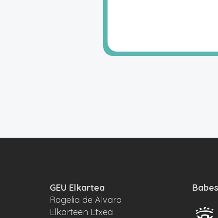
GEU Elkartea
Babes
Rogelia de Alvaro
Elkarteen Etxea