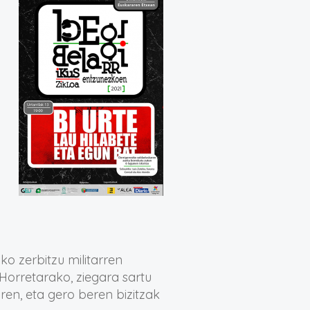
ko zerbitzu militarren
Horretarako, ziegara sartu
iren, eta gero beren bizitzak