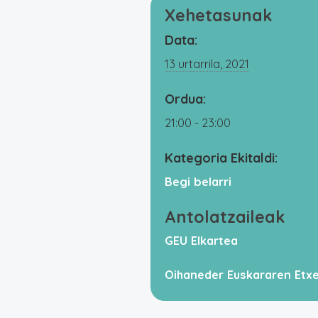
Xehetasunak
Data:
13 urtarrila, 2021
Ordua:
21:00 - 23:00
Kategoria Ekitaldi:
Begi belarri
Antolatzaileak
GEU Elkartea
Oihaneder Euskararen Etx