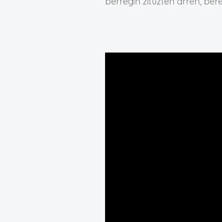
berregin zituzten arren, bere