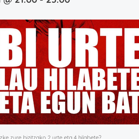
zke zure bizitzako 2 urte eta 4 hilabete?