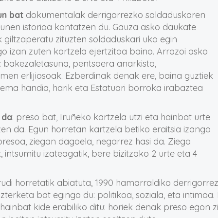
un bat
dokumentalak derrigorrezko soldaduskaren
gunen istorioa kontatzen du. Gauza asko daukate
iltzaperatu zituzten soldaduskari uko egin
o izan zuten kartzela ejertzitoa baino. Arrazoi asko
o: bakezaletasuna, pentsaera anarkista,
men erlijiosoak. Ezberdinak denak ere, baina guztiek
tema handia, harik eta Estatuari borroka irabaztea
 da
: preso bat, Iruñeko kartzela utzi eta hainbat urte
zen da. Egun horretan kartzela betiko eraitsia izango
presoa, ziegan dagoela, negarrez hasi da. Ziega
intsumitu izateagatik, bere bizitzako 2 urte eta 4
udi horretatik abiatuta, 1990 hamarraldiko derrigorrez
rketa bat egingo du: politikoa, soziala, eta intimoa. 
 hainbat kide erabiliko ditu: horiek denak preso egon z