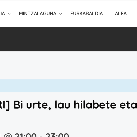
DIA
MINTZALAGUNA
EUSKARALDIA
ALEA
] Bi urte, lau hilabete et
1 @ 21:00
-
23:00