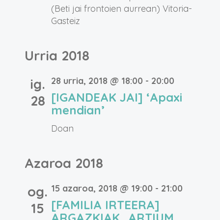
(Beti jai frontoien aurrean)
Vitoria-
Gasteiz
Urria 2018
28 urria, 2018 @ 18:00
-
20:00
ig.
[IGANDEAK JAI] ‘Apaxi
28
mendian’
Doan
Azaroa 2018
15 azaroa, 2018 @ 19:00
-
21:00
og.
[FAMILIA IRTEERA]
15
ARGAZKIAK_ARTIUM