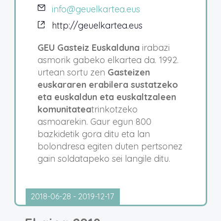
info@geuelkartea.eus
http://geuelkartea.eus
GEU Gasteiz Euskalduna
irabazi
asmorik gabeko elkartea da. 1992.
urtean sortu zen
Gasteizen
euskararen erabilera sustatzeko
eta euskaldun eta euskaltzaleen
komunitatea
trinkotzeko
asmoarekin. Gaur egun 800
bazkidetik gora ditu eta lan
bolondresa egiten duten pertsonez
gain soldatapeko sei langile ditu.
2018-06-28
 - 
2019-12-17
Hautatu