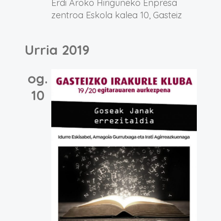
Erdi Aroko Hiriguneko Enpresa
zentroa
Eskola kalea 10, Gasteiz
Urria 2019
og.
10