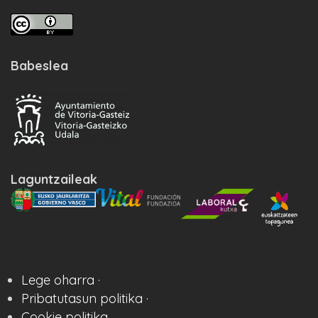
Babeslea
Laguntzaileak
Lege oharra ·
Pribatutasun politika ·
Cookie politika