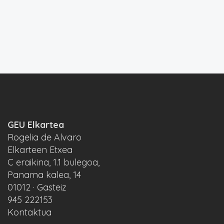
GEU Elkartea
Rogelia de Alvaro
Elkarteen Etxea
C eraikina, 1.1 bulegoa,
Panama kalea, 14
01012 · Gasteiz
945 222153
Kontaktua