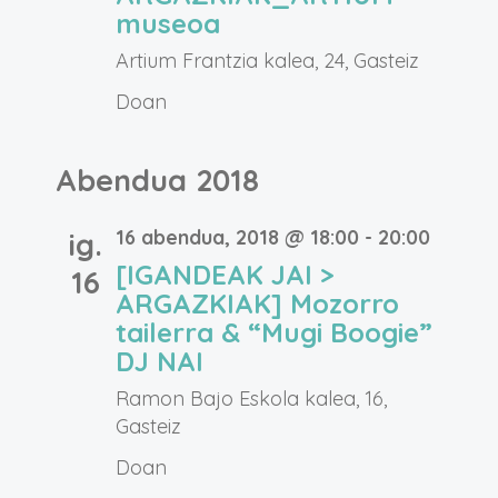
museoa
Artium
Frantzia kalea, 24, Gasteiz
Doan
Abendua 2018
16 abendua, 2018 @ 18:00
-
20:00
ig.
[IGANDEAK JAI >
16
ARGAZKIAK] Mozorro
tailerra & “Mugi Boogie”
DJ NAI
Ramon Bajo
Eskola kalea, 16,
Gasteiz
Doan