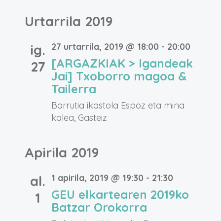
Urtarrila 2019
27 urtarrila, 2019 @ 18:00
-
20:00
ig.
[ARGAZKIAK > Igandeak
27
Jai] Txoborro magoa &
Tailerra
Barrutia ikastola
Espoz eta mina
kalea, Gasteiz
Apirila 2019
1 apirila, 2019 @ 19:30
-
21:30
al.
GEU elkartearen 2019ko
1
Batzar Orokorra