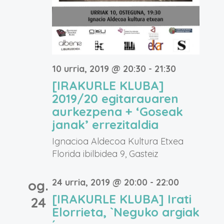
10 urria, 2019 @ 20:30
-
21:30
[IRAKURLE KLUBA]
2019/20 egitarauaren
aurkezpena + ‘Goseak
janak’ errezitaldia
Ignacioa Aldecoa Kultura Etxea
Florida ibilbidea 9, Gasteiz
24 urria, 2019 @ 20:00
-
22:00
og.
[IRAKURLE KLUBA] Irati
24
Elorrieta, `Neguko argiak