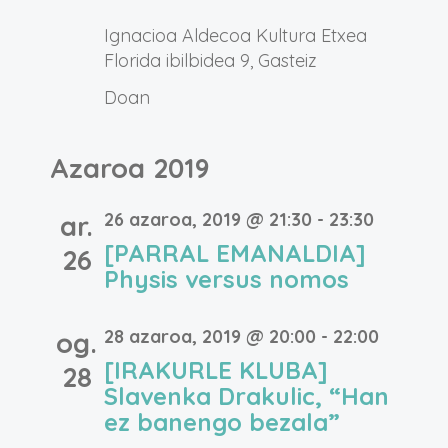
´
Ignacioa Aldecoa Kultura Etxea
Florida ibilbidea 9, Gasteiz
Doan
Azaroa 2019
26 azaroa, 2019 @ 21:30
-
23:30
ar.
[PARRAL EMANALDIA]
26
Physis versus nomos
28 azaroa, 2019 @ 20:00
-
22:00
og.
[IRAKURLE KLUBA]
28
Slavenka Drakulic, “Han
ez banengo bezala”