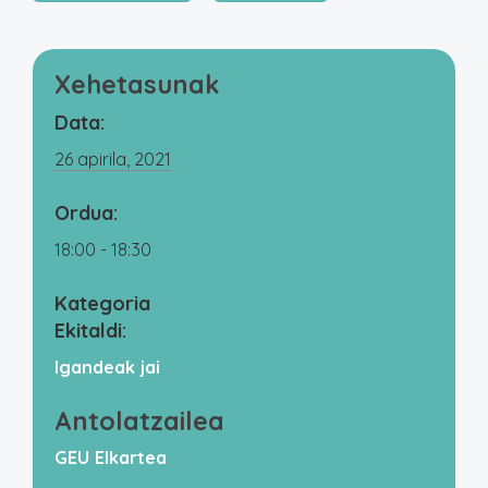
Xehetasunak
Data:
26 apirila, 2021
Ordua:
18:00 - 18:30
Kategoria
Ekitaldi:
Igandeak jai
Antolatzailea
GEU Elkartea