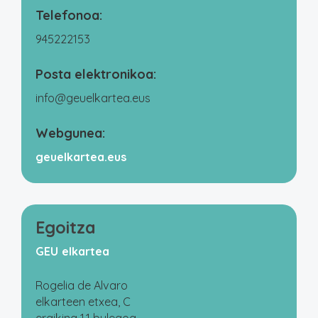
Telefonoa:
945222153
Posta elektronikoa:
info@geuelkartea.eus
Webgunea:
geuelkartea.eus
Egoitza
GEU elkartea
Rogelia de Alvaro
elkarteen etxea, C