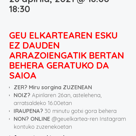
18:30
GEU ELKARTEAREN ESKU
EZ DAUDEN
ARRAZOIENGATIK BERTAN
BEHERA GERATUKO DA
SAIOA
ZER?
Miru sorgina
ZUZENEAN
NOIZ?
Apirilaren 26an, astelehena,
arratsaldeko 16.00etan
IRAUPENA?
30 minutu gotxi gora behera
NON?
ONLINE
@geuelkartea-ren Instagram
kontuko zuzenekoetan