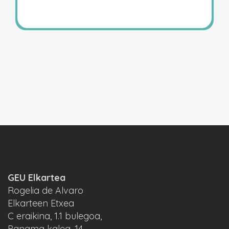
GEU Elkartea
Rogelia de Alvaro
Elkarteen Etxea
C eraikina, 1.1 bulegoa,
Panama kalea, 14