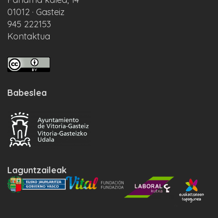
01012 · Gasteiz
945 222153
Kontaktua
Babeslea
Laguntzaileak