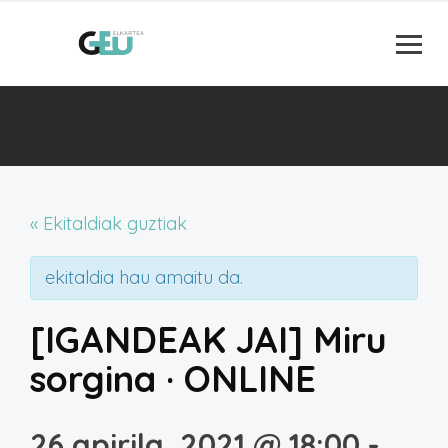
« Ekitaldiak guztiak
ekitaldia hau amaitu da.
[IGANDEAK JAI] Miru
sorgina · ONLINE
26 apirila, 2021 @ 18:00
-