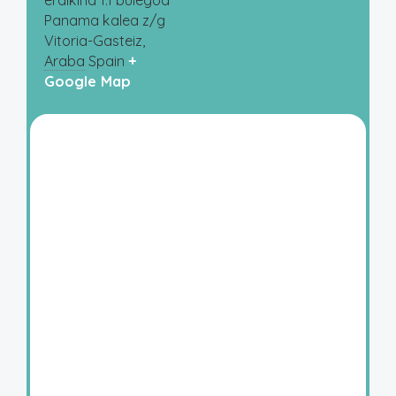
eraikina 1.1 bulegoa
Panama kalea z/g
Vitoria-Gasteiz
,
Araba
Spain
+
Google Map