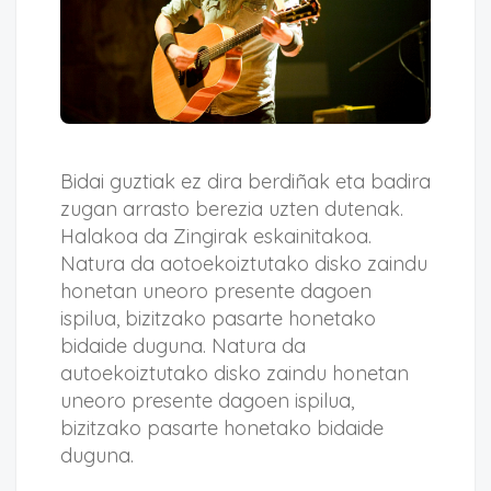
Bidai guztiak ez dira berdiñak eta badira
zugan arrasto berezia uzten dutenak.
Halakoa da Zingirak eskainitakoa.
Natura da aotoekoiztutako disko zaindu
honetan uneoro presente dagoen
ispilua, bizitzako pasarte honetako
bidaide duguna. Natura da
autoekoiztutako disko zaindu honetan
uneoro presente dagoen ispilua,
bizitzako pasarte honetako bidaide
duguna.