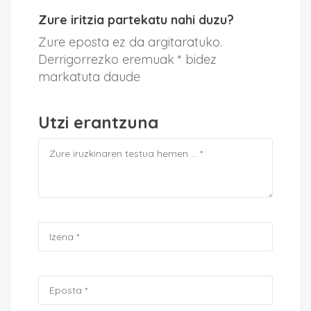
Zure iritzia partekatu nahi duzu?
Zure eposta ez da argitaratuko.
Derrigorrezko eremuak * bidez
markatuta daude
Utzi erantzuna