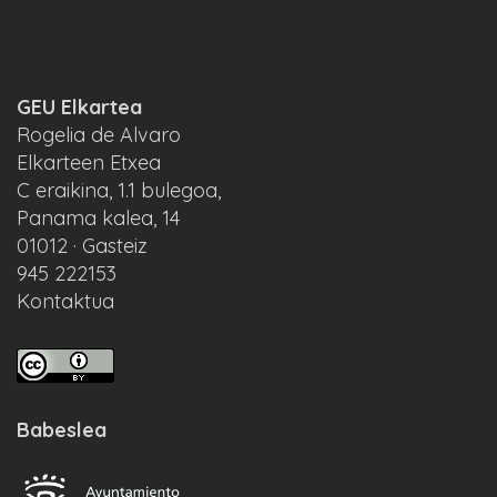
GEU Elkartea
Rogelia de Alvaro
Elkarteen Etxea
C eraikina, 1.1 bulegoa,
Panama kalea, 14
01012 · Gasteiz
945 222153
Kontaktua
Babeslea