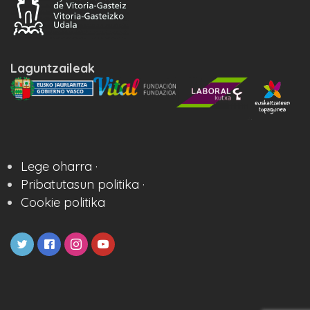
Laguntzaileak
Lege oharra ·
Pribatutasun politika ·
Cookie politika