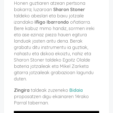
Honen guztiaren atzean pertsona
bakarra; luzaroan
Sharon Stoner
taldeko abeslari eta baxu jotzaile
izandako
Iñigo Ibarrondo
oñatiarra.
Bere kabuz mimo handiz, sormen ireki
eta ase ezinaz pieza hauen egitura
landuak josten aritu dena. Berak
grabatu ditu instrumentu ia guztiak,
nahastu eta diskoa ekoiztu, nahiz eta
Sharon Stoner taldeko Egoitz Olalde
bateria jotzaileak eta Mikel Zarketa
gitarra jotzaileak grabazioan lagundu
duten.
Zingira
taldeak zuzeneko
Bidaia
proposatzen digu ekainaren 14rako
Parral tabernan.