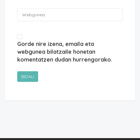
Gorde nire izena, emaila eta
webgunea bilatzaile honetan
komentatzen dudan hurrengorako.