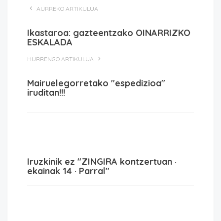
AURREKO ARTIKULUA
Ikastaroa: gazteentzako OINARRIZKO
ESKALADA
HURRENGO ARTIKULUA
Mairuelegorretako "espedizioa"
iruditan!!!
Iruzkinik ez "ZINGIRA kontzertuan ·
ekainak 14 · Parral"