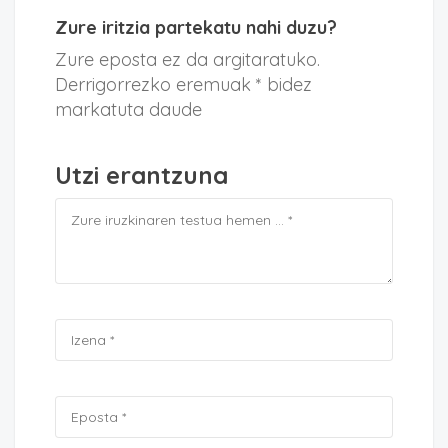
Zure iritzia partekatu nahi duzu?
Zure eposta ez da argitaratuko.
Derrigorrezko eremuak * bidez
markatuta daude
Utzi erantzuna