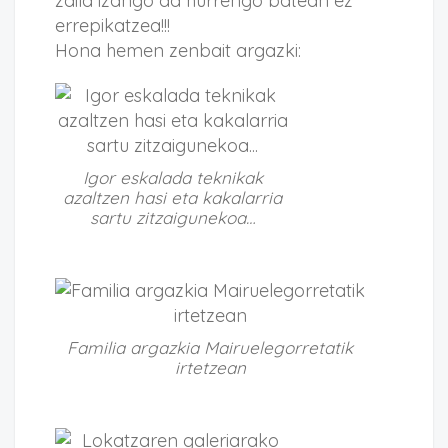
zaila izango da hurrengo batean ez
errepikatzea!!!
Hona hemen zenbait argazki:
Igor eskalada teknikak
azaltzen hasi eta kakalarria
sartu zitzaigunekoa…
Familia argazkia Mairuelegorretatik
irtetzean