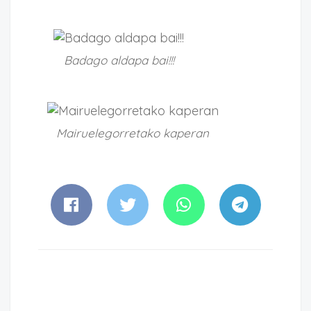
Badago aldapa bai!!!
Mairuelegorretako kaperan