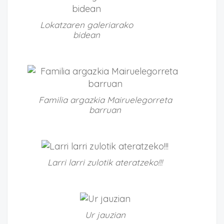
Lokatzaren galeriarako
bidean
Familia argazkia Mairuelegorreta
barruan
Larri larri zulotik ateratzeko!!!
Ur jauzian