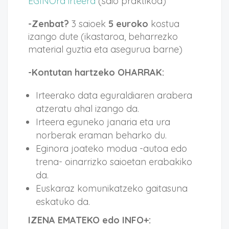
EGINOra irteera
(saio praktikoa)
-Zenbat?
3 saioek
5 euroko
kostua
izango dute (ikastaroa, beharrezko
material guztia eta asegurua barne)
-Kontutan hartzeko OHARRAK:
Irteerako data eguraldiaren arabera
atzeratu ahal izango da.
Irteera eguneko janaria eta ura
norberak eraman beharko du.
Eginora joateko modua -autoa edo
trena- oinarrizko saioetan erabakiko
da.
Euskaraz komunikatzeko gaitasuna
eskatuko da.
IZENA EMATEKO edo INFO+: