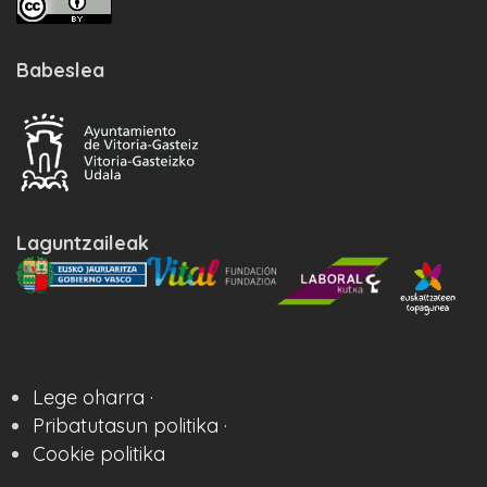
Babeslea
Laguntzaileak
Lege oharra ·
Pribatutasun politika ·
Cookie politika