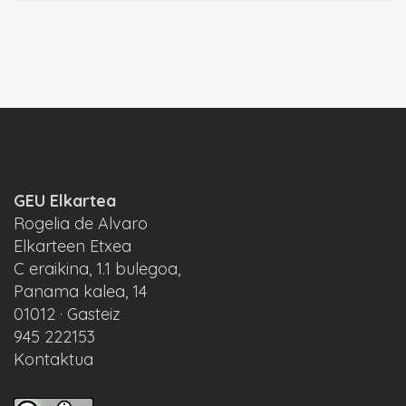
GEU Elkartea
Rogelia de Alvaro
Elkarteen Etxea
C eraikina, 1.1 bulegoa,
Panama kalea, 14
01012 · Gasteiz
945 222153
Kontaktua