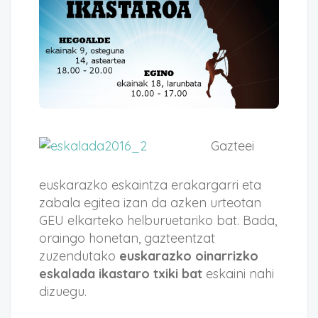
Gazteei
euskarazko eskaintza erakargarri eta
zabala egitea izan da azken urteotan
GEU elkarteko helburuetariko bat. Bada,
oraingo honetan, gazteentzat
zuzendutako
euskarazko oinarrizko
eskalada ikastaro txiki bat
eskaini nahi
dizuegu.