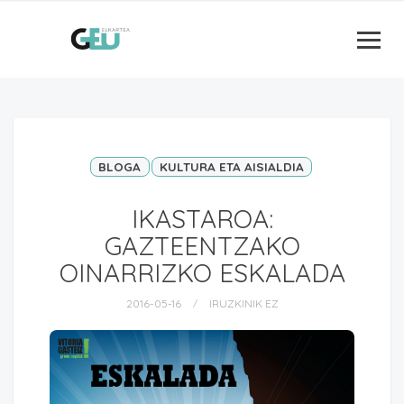
BLOGA
KULTURA ETA AISIALDIA
IKASTAROA:
GAZTEENTZAKO
OINARRIZKO ESKALADA
2016-05-16
IRUZKINIK EZ