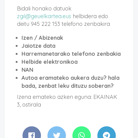
Bidali honako datuok
zgil@geuelkartea.eus
helbidera edo
deitu 945 222 153 telefono zenbakira
Izen / Abizenak
Jaiotze data
Harremanetarako telefono zenbakia
Helbide elektronikoa
NAN
Autoa eramateko aukera duzu? hala
bada, zenbat leku dituzu soberan?
Izena emateko azken eguna: EKAINAK
3, ostirala