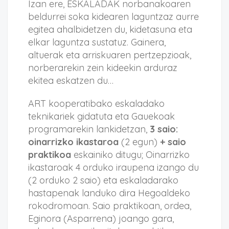
Izan ere, ESKALADAK norbanakoaren
beldurrei soka kidearen laguntzaz aurre
egitea ahalbidetzen du, kidetasuna eta
elkar laguntza sustatuz. Gainera,
altuerak eta arriskuaren pertzepzioak,
norberarekin zein kideekin arduraz
ekitea eskatzen du…
ART kooperatibako eskaladako
teknikariek gidatuta eta Gauekoak
programarekin lankidetzan,
3 saio:
oinarrizko ikastaroa
(2 egun)
+ saio
praktikoa
eskainiko ditugu; Oinarrizko
ikastaroak 4 orduko iraupena izango du
(2 orduko 2 saio) eta eskaladarako
hastapenak landuko dira Hegoaldeko
rokodromoan. Saio praktikoan, ordea,
Eginora (Asparrena) joango gara,