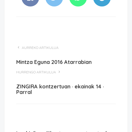
AURREKO ARTIKULUA
Mintza Eguna 2016 Atarrabian
HURRENGO ARTIKULUA
ZINGIRA kontzertuan · ekainak 14 ·
Parral