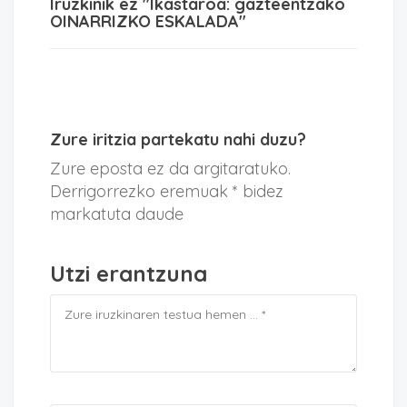
Iruzkinik ez "Ikastaroa: gazteentzako
OINARRIZKO ESKALADA"
Zure iritzia partekatu nahi duzu?
Zure eposta ez da argitaratuko.
Derrigorrezko eremuak * bidez
markatuta daude
Utzi erantzuna