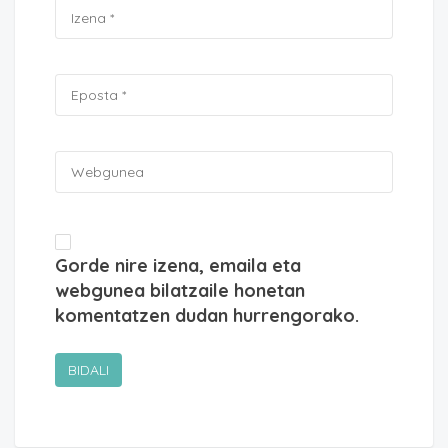
Gorde nire izena, emaila eta
webgunea bilatzaile honetan
komentatzen dudan hurrengorako.