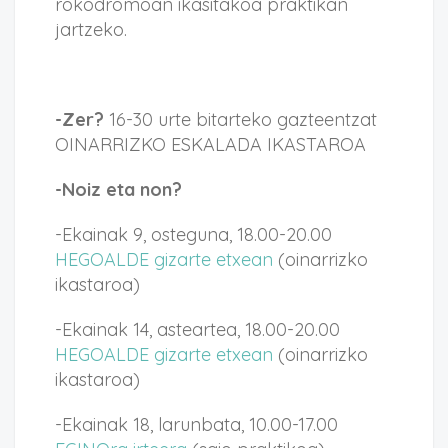
rokodromoan ikasitakoa praktikan
jartzeko.
-Zer?
16-30 urte bitarteko gazteentzat
OINARRIZKO ESKALADA IKASTAROA
-Noiz eta non?
-Ekainak 9, osteguna, 18.00-20.00
HEGOALDE gizarte etxean
(oinarrizko
ikastaroa)
-Ekainak 14, asteartea, 18.00-20.00
HEGOALDE gizarte etxean
(oinarrizko
ikastaroa)
-Ekainak 18, larunbata, 10.00-17.00