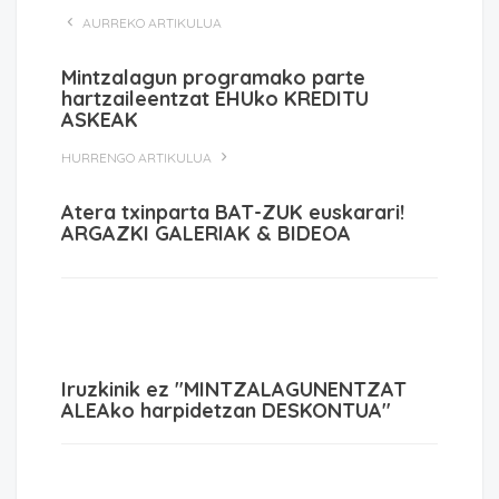
AURREKO ARTIKULUA
Mintzalagun programako parte
hartzaileentzat EHUko KREDITU
ASKEAK
HURRENGO ARTIKULUA
Atera txinparta BAT-ZUK euskarari!
ARGAZKI GALERIAK & BIDEOA
Iruzkinik ez "MINTZALAGUNENTZAT
ALEAko harpidetzan DESKONTUA"