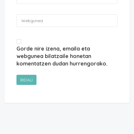
Gorde nire izena, emaila eta
webgunea bilatzaile honetan
komentatzen dudan hurrengorako.