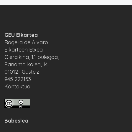
GEU Elkartea
Rogelia de Alvaro
Elkarteen Etxea
C eraikina, 1.1 bulegoa,
Panama kalea, 14
01012 · Gasteiz
945 222153
Kontaktua
Babeslea