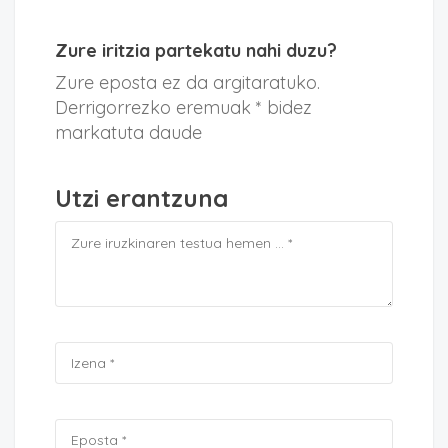
Zure iritzia partekatu nahi duzu?
Zure eposta ez da argitaratuko.
Derrigorrezko eremuak * bidez
markatuta daude
Utzi erantzuna