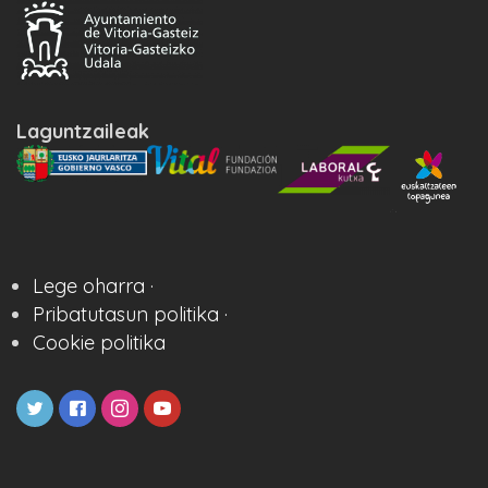
Laguntzaileak
Lege oharra ·
Pribatutasun politika ·
Cookie politika