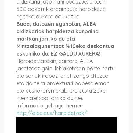
aldizkaria jaso nahi baduzue, urtean
50€ bakarrik ordainduta harpidetza
egiteko aukera daukazue.
Bada, datozen egunotan, ALEA
aldizkariak harpidetza kanpaina
martxan jarriko du eta
Mintzalagunentzat %10eko deskontua
eskainiko du. EZ GALDU AUKERA!
Harpidetzarekin, gainera, ALEA
jasotzeaz gain, lehiaketetan parte hartu
eta sariak irabazi ahal izango dituzue
eta gainera proiektuari babesa eman
eta euskararen erabilera sustatzeko
zuen aletxoa jarriko duzue.
Informazio gehiago hemen
http://alea.eus/harpidetzak/