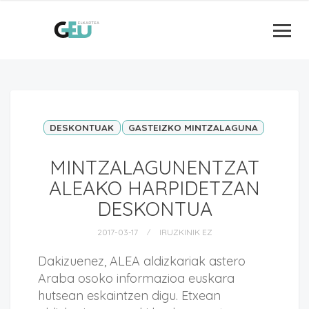
DESKONTUAK
GASTEIZKO MINTZALAGUNA
MINTZALAGUNENTZAT
ALEAKO HARPIDETZAN
DESKONTUA
2017-03-17
IRUZKINIK EZ
Dakizuenez, ALEA aldizkariak astero
Araba osoko informazioa euskara
hutsean eskaintzen digu. Etxean