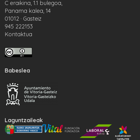
C eraikina, 1.1 bulegoa,
Panama kalea, 14
01012 · Gasteiz
945 222153
Kontaktua
Babeslea
Laguntzaileak