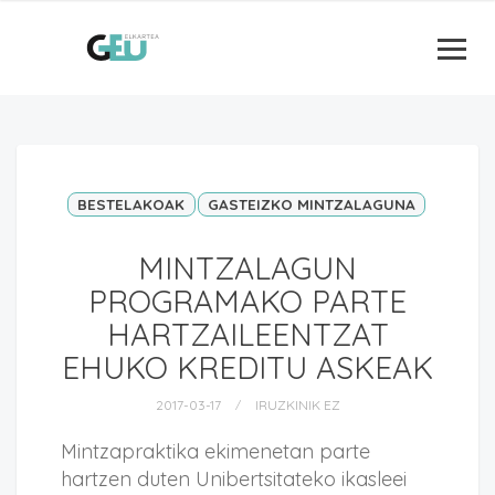
BESTELAKOAK
GASTEIZKO MINTZALAGUNA
MINTZALAGUN
PROGRAMAKO PARTE
HARTZAILEENTZAT
EHUKO KREDITU ASKEAK
2017-03-17
IRUZKINIK EZ
Mintzapraktika ekimenetan parte
hartzen duten Unibertsitateko ikasleei