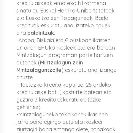
kreditu askeak emateko hitzarmena
sinatu du Euskal Herriko Unibertsitateak
eta Euskaltzaleen Topaguneak. Bada,
kredituak eskuratu ahal izateko hauek
dira
baldintzak
:
-Araba, Bizkaia eta Gipuzkoan ikasten
ari diren EHUko ikasleek eta era berean
Mintzalagun programan parte hartzen
dutenek (
Mintzalagun zein
Mintzalaguntzaile
) eskuratu ahal izango
dituzte.
-Hautazko kreditu kopurua: 25 orduko
kreditu aske bat (ikasturte batean eta
guztira 3 kreditu eskuratu daitezke
gehienez).
-Mintzalaguneko teknikariek ikasleen
jarraipena egingo dute eta ikasleei
ziurtagiri bana emango diete, honakoak