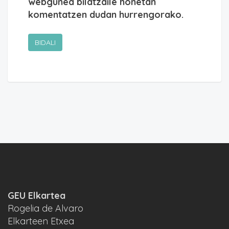
webgunea bilatzaile honetan
komentatzen dudan hurrengorako.
GEU Elkartea
Rogelia de Alvaro
Elkarteen Etxea