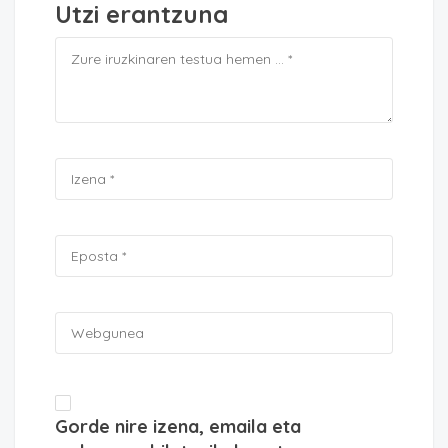
Utzi erantzuna
Gorde nire izena, emaila eta