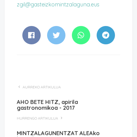
zgil@gasteizkomintzalaguna.eus
AURREKO ARTIKULUA
AHO BETE HITZ, apirila
gastronomikoa - 2017
HURRENGO ARTIKULUA
MINTZALAGUNENTZAT ALEAko