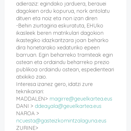
adieraziz: egindako jarduera, berauei
dagokien ordu kopurua, nork antolatu
dituen eta noiz eta non izan diren
-Behin ziurtagiria eskuratuta, EHUko
ikasleek beren matrikulari dagokion
ikastegiko idazkaritzara joan beharko
dira honetarako xedaturiko epeen
barruan. Egin beharreko tramiteak egin
ostean eta ordaindu beharreko prezio
publikoa ordaindu ostean, espedienteari
atxikiko zaio.
Interesa izanez gero, idatzi zure
teknikariari:
MADDALEN>
magirre@geuelkartea.eus
DANI >
ddeayala@geuelkartea.eus
NAROA >
ncuesta@gasteizkomintzalaguna.eus
ZURINE>