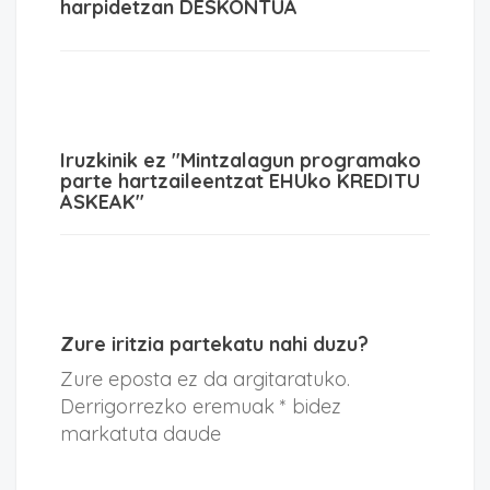
harpidetzan DESKONTUA
Iruzkinik ez "Mintzalagun programako
parte hartzaileentzat EHUko KREDITU
ASKEAK"
Zure iritzia partekatu nahi duzu?
Zure eposta ez da argitaratuko.
Derrigorrezko eremuak * bidez
markatuta daude