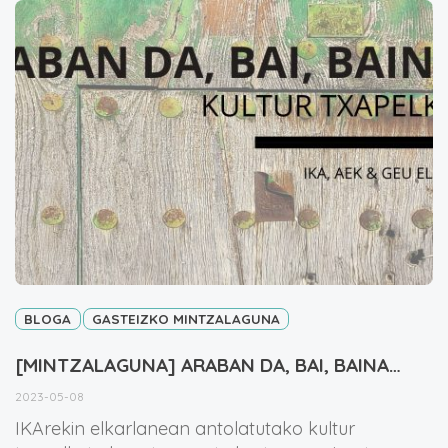
BLOGA
GASTEIZKO MINTZALAGUNA
[MINTZALAGUNA] ARABAN DA, BAI, BAINA…
2023-05-08
IKArekin elkarlanean antolatutako kultur