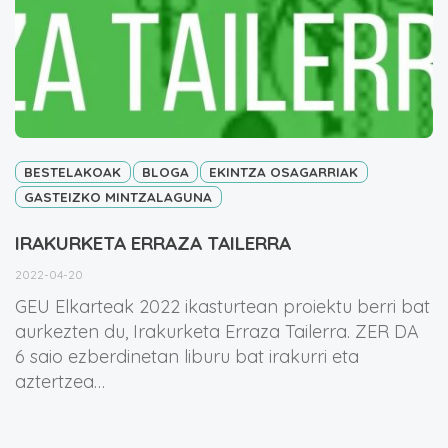
BESTELAKOAK
BLOGA
EKINTZA OSAGARRIAK
GASTEIZKO MINTZALAGUNA
IRAKURKETA ERRAZA TAILERRA
2022-04-20
GEU Elkarteak 2022 ikasturtean proiektu berri bat
aurkezten du, Irakurketa Erraza Tailerra. ZER DA
6 saio ezberdinetan liburu bat irakurri eta
aztertzea…