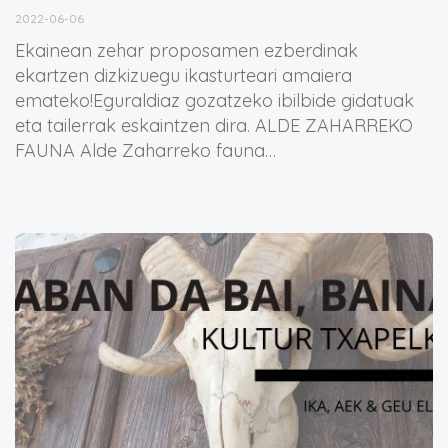
2022-06-06
Ekainean zehar proposamen ezberdinak
ekartzen dizkizuegu ikasturteari amaiera
emateko!Eguraldiaz gozatzeko ibilbide gidatuak
eta tailerrak eskaintzen dira. ALDE ZAHARREKO
FAUNA Alde Zaharreko fauna…