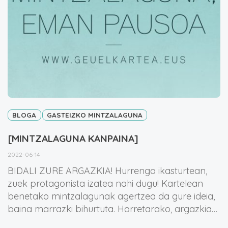
BLOGA
GASTEIZKO MINTZALAGUNA
[MINTZALAGUNA KANPAINA]
2022-06-14
BIDALI ZURE ARGAZKIA! Hurrengo ikasturtean,
zuek protagonista izatea nahi dugu! Kartelean
benetako mintzalagunak agertzea da gure ideia,
baina marrazki bihurtuta. Horretarako, argazkia…