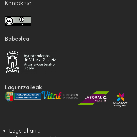
Kontaktua
Babeslea
Laguntzaileak
Lege oharra ·