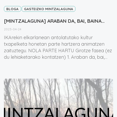
BLOGA
GASTEIZKO MINTZALAGUNA
[MINTZALAGUNA] ARABAN DA, BAI, BAINA…
2023-04-24
IKArekin elkarlanean antolatutako kultur
txapelketa honetan parte hartzera animatzen
zaituztegu. NOLA PARTE HARTU Girotze fasea (ez
du lehiaketarako kontatzen) 1. Araban da, bai,…