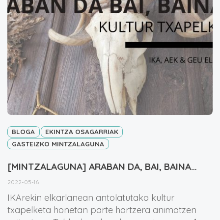
BLOGA
EKINTZA OSAGARRIAK
GASTEIZKO MINTZALAGUNA
[MINTZALAGUNA] ARABAN DA, BAI, BAINA…
2022-05-16
IKArekin elkarlanean antolatutako kultur
txapelketa honetan parte hartzera animatzen