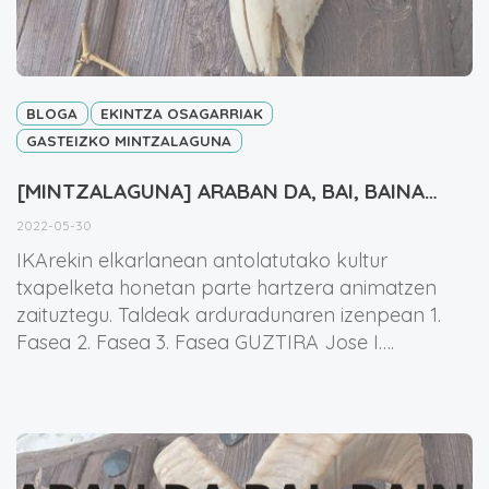
BLOGA
EKINTZA OSAGARRIAK
GASTEIZKO MINTZALAGUNA
[MINTZALAGUNA] ARABAN DA, BAI, BAINA…
2022-05-30
IKArekin elkarlanean antolatutako kultur
txapelketa honetan parte hartzera animatzen
zaituztegu. Taldeak arduradunaren izenpean 1.
Fasea 2. Fasea 3. Fasea GUZTIRA Jose I….