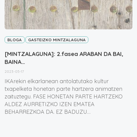
BLOGA
GASTEIZKO MINTZALAGUNA
[MINTZALAGUNA]: 2.fasea ARABAN DA BAI,
BAINA…
2023-05-17
IKArekin elkarlanean antolatutako kultur
txapelketa honetan parte hartzera animatzen
zaituztegu. FASE HONETAN PARTE HARTZEKO
ALDEZ AURRETIZKO IZEN EMATEA
BEHARREZKOA DA. EZ BADUZU…