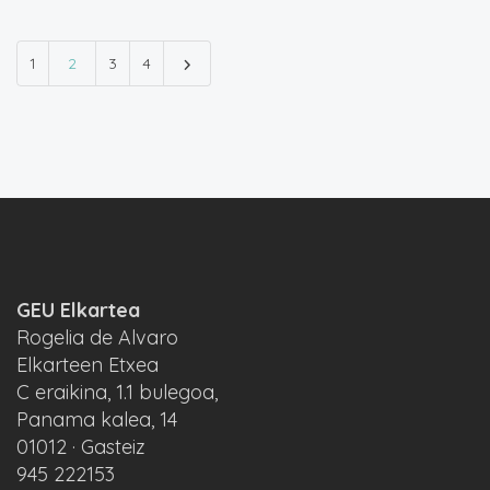
1
2
3
4
GEU Elkartea
Rogelia de Alvaro
Elkarteen Etxea
C eraikina, 1.1 bulegoa,
Panama kalea, 14
01012 · Gasteiz
945 222153