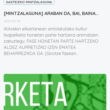
GASTEIZKO MINTZALAGUNA
[MINTZALAGUNA] ARABAN DA, BAI, BAINA…
2022-05-03
IKArekin elkarlanean antolatutako kultur
txapelketa honetan parte hartzera animatzen
zaituztegu. FASE HONETAN PARTE HARTZEKO
ALDEZ AURRETIZKO IZEN EMATEA
BEHARREZKOA DA. (Girotze fasean…