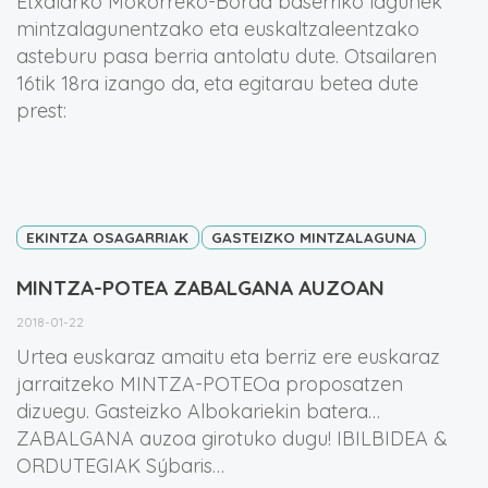
Etxalarko Mokorreko-Borda baserriko lagunek
mintzalagunentzako eta euskaltzaleentzako
asteburu pasa berria antolatu dute. Otsailaren
16tik 18ra izango da, eta egitarau betea dute
prest:
EKINTZA OSAGARRIAK
GASTEIZKO MINTZALAGUNA
MINTZA-POTEA ZABALGANA AUZOAN
2018-01-22
Urtea euskaraz amaitu eta berriz ere euskaraz
jarraitzeko MINTZA-POTEOa proposatzen
dizuegu. Gasteizko Albokariekin batera…
ZABALGANA auzoa girotuko dugu! IBILBIDEA &
ORDUTEGIAK Sýbaris…