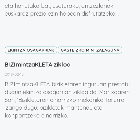
eta horietako bat, esaterako, antzezlanak
euskaraz prezio ezin hobean disfrutatzeko…
EKINTZA OSAGARRIAK
GASTEIZKO MINTZALAGUNA
BIZImintzaKLETA zikloa
2018-02-15
BIZImintzaKLETA bizikletaren inguruan prestatu
dugun ekintza osagarrian zikloa da. Martxoaren
6an, ‘Bizikletaren oinarrizko mekanika’ tailerra
izango dugu; bizikletak mantendu eta
konpontzeko oinarrizko…