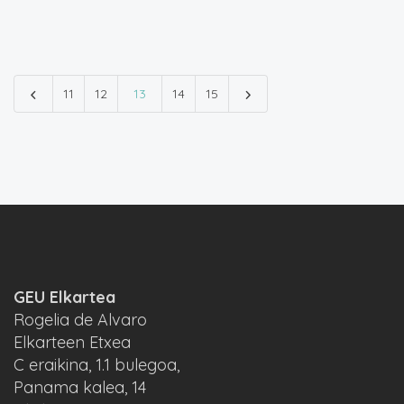
11
12
13
14
15
GEU Elkartea
Rogelia de Alvaro
Elkarteen Etxea
C eraikina, 1.1 bulegoa,
Panama kalea, 14