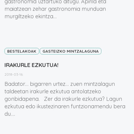
gastronomia uztartuko ditugu. Apirila eta
maiatzean zehar gastronomia munduan
murgiltzeko ekintza…
BESTELAKOAK
GASTEIZKO MINTZALAGUNA
IRAKURLE EZKUTUA!
2018-03-16
Badator… bigarren urtez… zuen mintzalagun
taldeetan irakurle ezkutua antolatzeko
gonbidapena. Zer da irakurle ezkutua? Lagun
ezkutua edo ikustezinaren funtzionamendu bera
du….