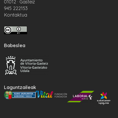
01012 · Gasteiz
945 222153
Kontaktua
Babeslea
Laguntzaileak