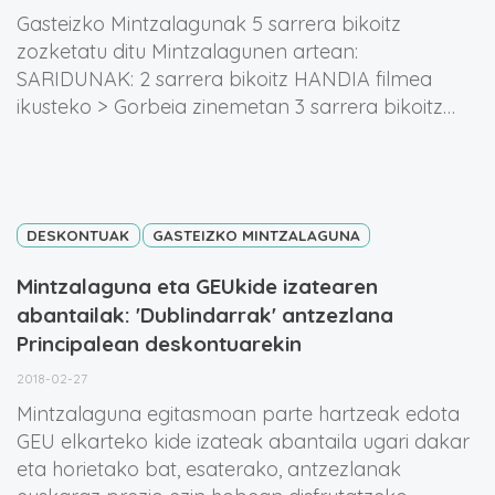
Gasteizko Mintzalagunak 5 sarrera bikoitz
zozketatu ditu Mintzalagunen artean:
SARIDUNAK: 2 sarrera bikoitz HANDIA filmea
ikusteko > Gorbeia zinemetan 3 sarrera bikoitz…
DESKONTUAK
GASTEIZKO MINTZALAGUNA
Mintzalaguna eta GEUkide izatearen
abantailak: 'Dublindarrak' antzezlana
Principalean deskontuarekin
2018-02-27
Mintzalaguna egitasmoan parte hartzeak edota
GEU elkarteko kide izateak abantaila ugari dakar
eta horietako bat, esaterako, antzezlanak