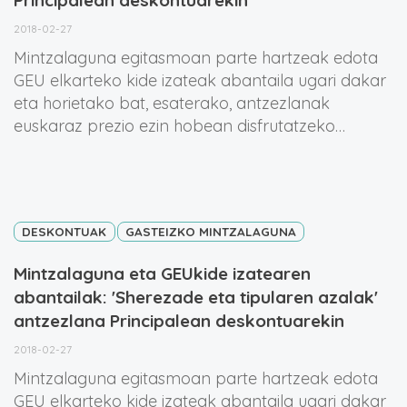
2018-02-27
Mintzalaguna egitasmoan parte hartzeak edota
GEU elkarteko kide izateak abantaila ugari dakar
eta horietako bat, esaterako, antzezlanak
euskaraz prezio ezin hobean disfrutatzeko…
DESKONTUAK
GASTEIZKO MINTZALAGUNA
Mintzalaguna eta GEUkide izatearen
abantailak: 'Sherezade eta tipularen azalak'
antzezlana Principalean deskontuarekin
2018-02-27
Mintzalaguna egitasmoan parte hartzeak edota
GEU elkarteko kide izateak abantaila ugari dakar