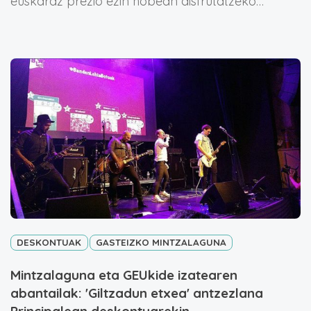
euskaraz prezio ezin hobean disfrutatzeko…
DESKONTUAK
GASTEIZKO MINTZALAGUNA
Mintzalaguna eta GEUkide izatearen
abantailak: 'Giltzadun etxea' antzezlana
Principalean deskontuarekin