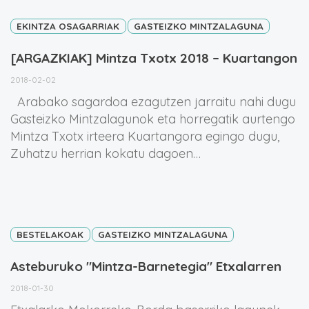
EKINTZA OSAGARRIAK
GASTEIZKO MINTZALAGUNA
[ARGAZKIAK] Mintza Txotx 2018 – Kuartangon
2018-02-02
Arabako sagardoa ezagutzen jarraitu nahi dugu
Gasteizko Mintzalagunok eta horregatik aurtengo
Mintza Txotx irteera Kuartangora egingo dugu,
Zuhatzu herrian kokatu dagoen…
BESTELAKOAK
GASTEIZKO MINTZALAGUNA
Asteburuko "Mintza-Barnetegia" Etxalarren
2018-01-30