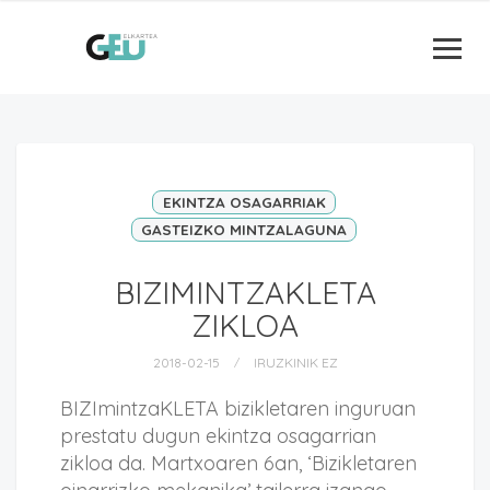
EKINTZA OSAGARRIAK
GASTEIZKO MINTZALAGUNA
BIZIMINTZAKLETA
ZIKLOA
2018-02-15
IRUZKINIK EZ
BIZImintzaKLETA bizikletaren inguruan
prestatu dugun ekintza osagarrian
zikloa da. Martxoaren 6an, ‘Bizikletaren