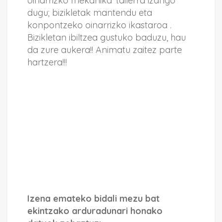
oinarrizko mekanika’ tailerra izango
dugu; bizikletak mantendu eta
konpontzeko oinarrizko ikastaroa .
Bizikletan ibiltzea gustuko baduzu, hau
da zure aukera!! Animatu zaitez parte
hartzera!!!
Izena emateko bidali mezu bat
ekintzako arduradunari honako