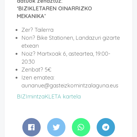
datuok zehaztuz:
‘BIZIKLETAREN OINARRIZKO
MEKANIKA’
Zer? Tailerra
Non? Bike Stationen, Landazuri gizarte
etxean
Noiz? Martxoak 6, asteartea, 19:00-
20:30
Zenbat? 5€
Izen ematea:
aunanue@gasteizkomintzalaguna.eus
BIZImintzaKLETA kartela