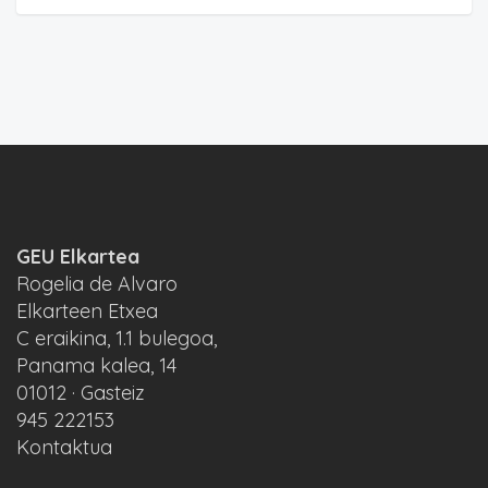
GEU Elkartea
Rogelia de Alvaro
Elkarteen Etxea
C eraikina, 1.1 bulegoa,
Panama kalea, 14
01012 · Gasteiz
945 222153
Kontaktua