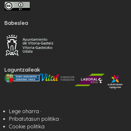
Babeslea
Laguntzaileak
Lege oharra ·
Pribatutasun politika ·
Cookie politika