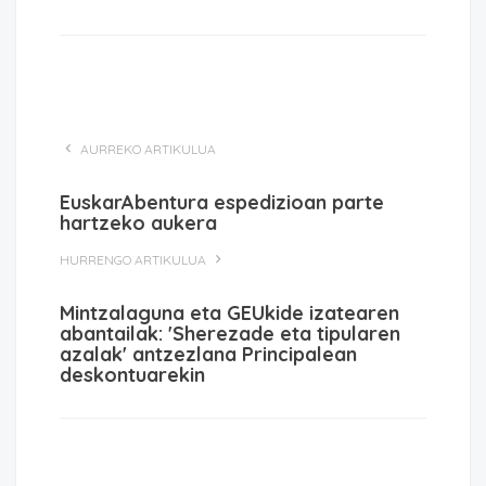
AURREKO ARTIKULUA
EuskarAbentura espedizioan parte
hartzeko aukera
HURRENGO ARTIKULUA
Mintzalaguna eta GEUkide izatearen
abantailak: 'Sherezade eta tipularen
azalak' antzezlana Principalean
deskontuarekin