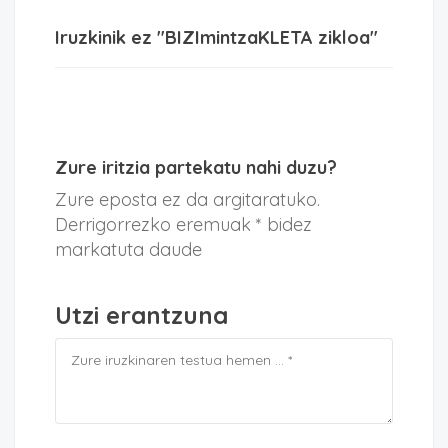
Iruzkinik ez "BIZImintzaKLETA zikloa"
Zure iritzia partekatu nahi duzu?
Zure eposta ez da argitaratuko.
Derrigorrezko eremuak * bidez
markatuta daude
Utzi erantzuna