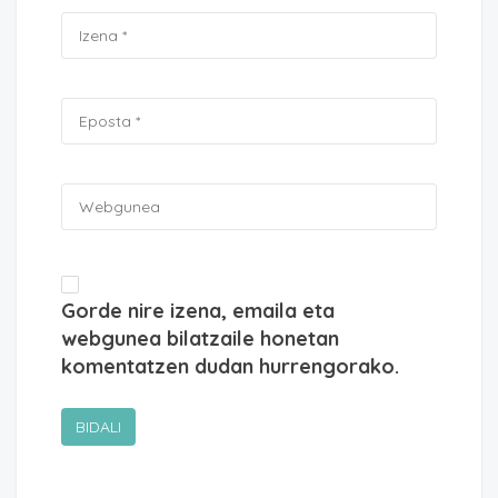
Gorde nire izena, emaila eta
webgunea bilatzaile honetan
komentatzen dudan hurrengorako.