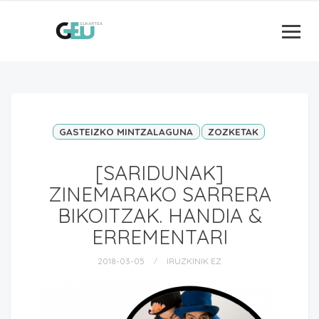
GASTEIZKO MINTZALAGUNA
ZOZKETAK
[SARIDUNAK]
ZINEMARAKO SARRERA
BIKOITZAK. HANDIA &
ERREMENTARI
2018-03-05
IRUZKINIK EZ