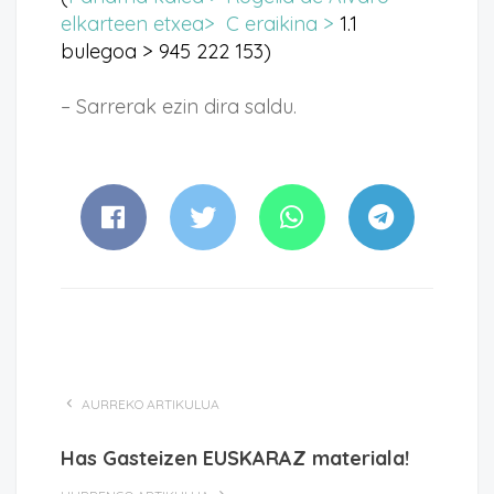
elkarteen etxea> C eraikina >
1.1
bulegoa > 945 222 153)
– Sarrerak ezin dira saldu.
AURREKO ARTIKULUA
Has Gasteizen EUSKARAZ materiala!