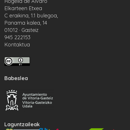
Rogelia de Alvaro
Elkarteen Etxea
C eraikina, 1.1 bulegoa,
Panama kalea, 14
01012 · Gasteiz
945 222153
Kontaktua
Babeslea
Laguntzaileak