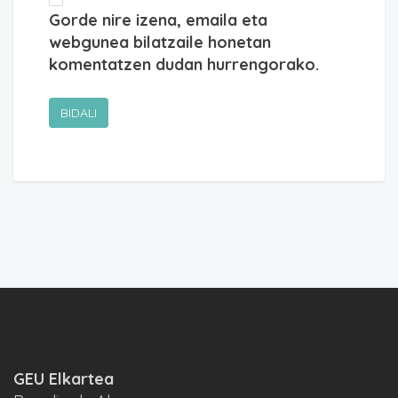
Gorde nire izena, emaila eta
webgunea bilatzaile honetan
komentatzen dudan hurrengorako.
GEU Elkartea