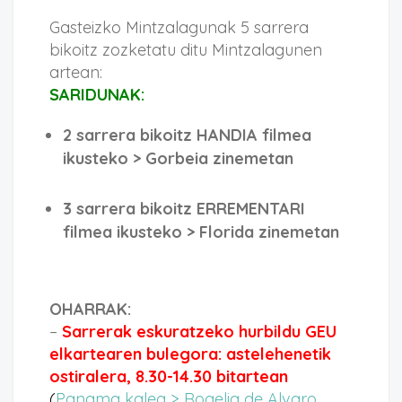
Gasteizko Mintzalagunak 5 sarrera
bikoitz zozketatu ditu Mintzalagunen
artean:
SARIDUNAK:
2 sarrera bikoitz HANDIA filmea
ikusteko > Gorbeia zinemetan
3 sarrera bikoitz ERREMENTARI
filmea ikusteko > Florida zinemetan
OHARRAK:
–
Sarrerak eskuratzeko hurbildu GEU
elkartearen bulegora: astelehenetik
ostiralera, 8.30-14.30 bitartean
(
Panama kalea > Rogelia de Alvaro