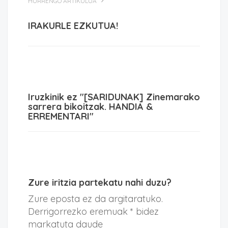
HURRENGO ARTIKULUA
IRAKURLE EZKUTUA!
Iruzkinik ez "[SARIDUNAK] Zinemarako
sarrera bikoitzak. HANDIA &
ERREMENTARI"
Zure iritzia partekatu nahi duzu?
Zure eposta ez da argitaratuko.
Derrigorrezko eremuak * bidez
markatuta daude