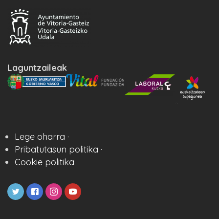
Laguntzaileak
Lege oharra ·
Pribatutasun politika ·
Cookie politika