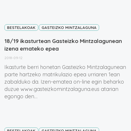
BESTELAKOAK
GASTEIZKO MINTZALAGUNA
18/19 ikasturtean Gasteizko Mintzalagunean
izena emateko epea
2018-09-12
Ikasturte berri honetan Gasteizko Mintzalagunean
parte hartzeko matrikulazio epea urriaren 1ean
zabalduko da. Izen-ematea on-line egin beharko
duzue www.gasteizkomintzalaguna.eus atarian
egongo den…
BESTELAKOAK
GASTEIZKO MINTZALAGUNA