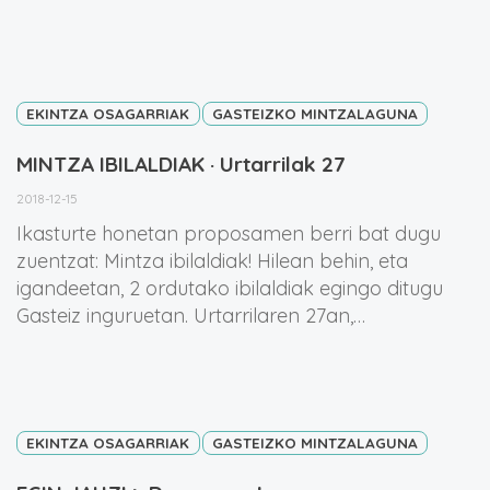
EKINTZA OSAGARRIAK
GASTEIZKO MINTZALAGUNA
MINTZA IBILALDIAK · Urtarrilak 27
2018-12-15
Ikasturte honetan proposamen berri bat dugu
zuentzat: Mintza ibilaldiak! Hilean behin, eta
igandeetan, 2 ordutako ibilaldiak egingo ditugu
Gasteiz inguruetan. Urtarrilaren 27an,…
EKINTZA OSAGARRIAK
GASTEIZKO MINTZALAGUNA