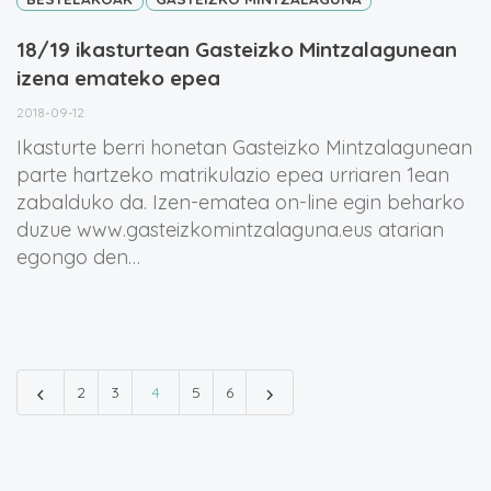
18/19 ikasturtean Gasteizko Mintzalagunean
izena emateko epea
2018-09-12
Ikasturte berri honetan Gasteizko Mintzalagunean
parte hartzeko matrikulazio epea urriaren 1ean
zabalduko da. Izen-ematea on-line egin beharko
duzue www.gasteizkomintzalaguna.eus atarian
egongo den…
2
3
4
5
6