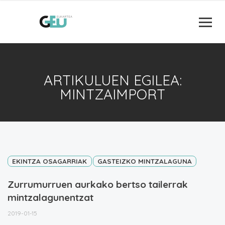
ARTIKULUEN EGILEA:
MINTZAIMPORT
EKINTZA OSAGARRIAK
GASTEIZKO MINTZALAGUNA
Zurrumurruen aurkako bertso tailerrak
mintzalagunentzat
2019-01-15