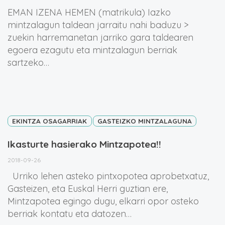
EMAN IZENA HEMEN (matrikula) Iazko
mintzalagun taldean jarraitu nahi baduzu >
zuekin harremanetan jarriko gara taldearen
egoera ezagutu eta mintzalagun berriak
sartzeko…
EKINTZA OSAGARRIAK
GASTEIZKO MINTZALAGUNA
Ikasturte hasierako Mintzapotea!!
2018-09-26
Urriko lehen asteko pintxopotea aprobetxatuz,
Gasteizen, eta Euskal Herri guztian ere,
Mintzapotea egingo dugu, elkarri opor osteko
berriak kontatu eta datozen…