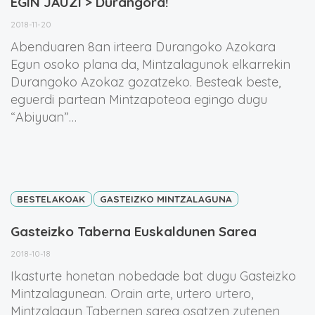
EGIN JAUZI > Durangora!
2018-11-20
Abenduaren 8an irteera Durangoko Azokara
Egun osoko plana da, Mintzalagunok elkarrekin
Durangoko Azokaz gozatzeko. Besteak beste,
eguerdi partean Mintzapoteoa egingo dugu
“Abiyuan”…
BESTELAKOAK
GASTEIZKO MINTZALAGUNA
Gasteizko Taberna Euskaldunen Sarea
2018-10-18
Ikasturte honetan nobedade bat dugu Gasteizko
Mintzalagunean. Orain arte, urtero urtero,
Mintzalagun Tabernen sarea osatzen zutenen