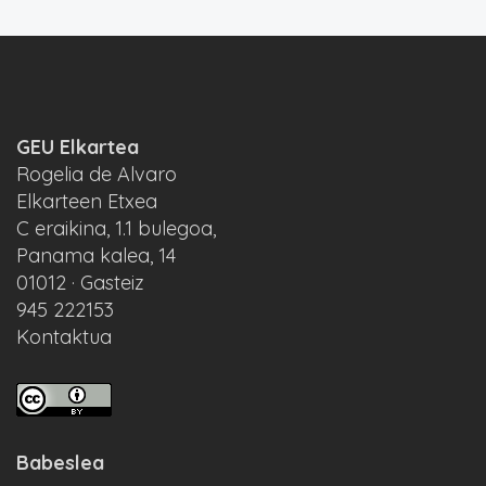
GEU Elkartea
Rogelia de Alvaro
Elkarteen Etxea
C eraikina, 1.1 bulegoa,
Panama kalea, 14
01012 · Gasteiz
945 222153
Kontaktua
Babeslea