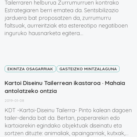
Tailerraren helburua Zurrumurruen kontrako
Estrategiaren berri ematea da. Sentsibilizazio
jarduera bat proposatzen da, zurrumurru
faltsuak, aurreiritziak eta estereotipo negatiboen
inguruko hausnarketa egitera…
EKINTZA OSAGARRIAK
GASTEIZKO MINTZALAGUNA
Kartoi Diseinu Tailerrean ikastaroa · Mahaia
antolatzeko ontzia
2019-01-08
KDT -Kartoi-Diseinu Tailerra- Pinto kalean dagoen
tailer-denda bat da. Bertan, paperarekin edo
kartoiarekin egindako objektuak diseinatu eta
sortzen dituzte: animaliak, apaingarriak, kutxak,…