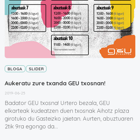
BLOGA
SLIDER
Aukeratu zure txanda GEU txosnan!
2019-06-25
Badator GEU txosna! Urtero bezala, GEU
elkarteak kudeatzen duen txosnak Aihotz plaza
girotuko du Gasteizko jaietan. Aurten, abuztuaren
2tik 9ra egongo da…