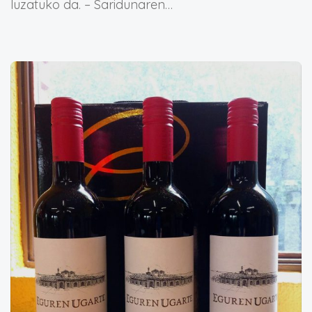
luzatuko da. – Saridunaren…