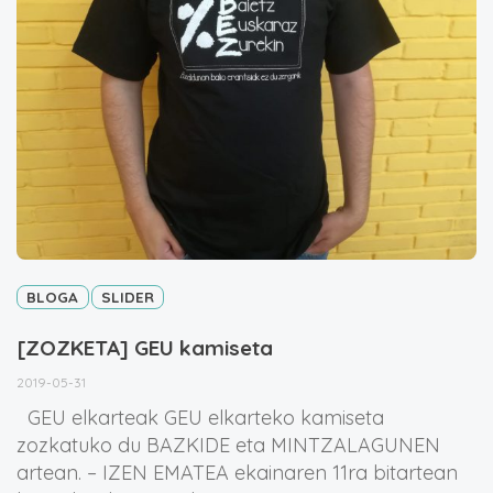
BLOGA
SLIDER
[ZOZKETA] GEU kamiseta
2019-05-31
GEU elkarteak GEU elkarteko kamiseta
zozkatuko du BAZKIDE eta MINTZALAGUNEN
artean. – IZEN EMATEA ekainaren 11ra bitartean