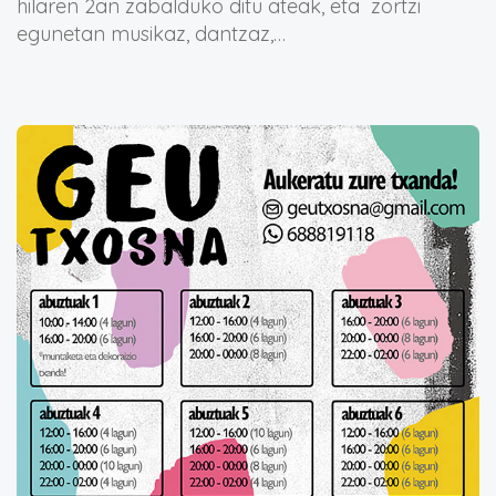
hilaren 2an zabalduko ditu ateak, eta zortzi
egunetan musikaz, dantzaz,…