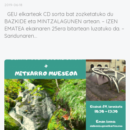
2019-06-18
GEU elkarteak CD sorta bat zozketatuko du
BAZKIDE eta MINTZALAGUNEN artean. – IZEN
EMATEA ekainaren 25era bitartean luzatuko da. –
Saridunaren…