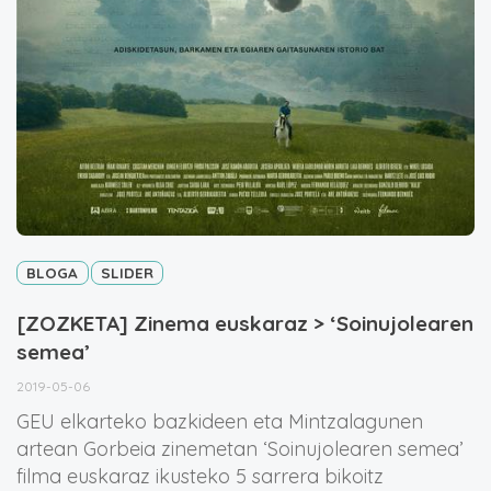
BLOGA
SLIDER
[ZOZKETA] Zinema euskaraz > ‘Soinujolearen
semea’
2019-05-06
GEU elkarteko bazkideen eta Mintzalagunen
artean Gorbeia zinemetan ‘Soinujolearen semea’
filma euskaraz ikusteko 5 sarrera bikoitz