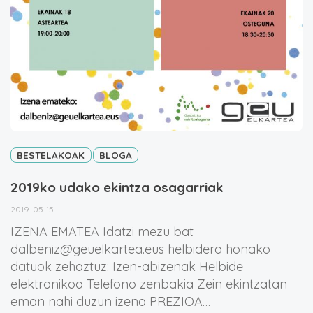
BESTELAKOAK
BLOGA
2019ko udako ekintza osagarriak
2019-05-15
IZENA EMATEA Idatzi mezu bat
dalbeniz@geuelkartea.eus helbidera honako
datuok zehaztuz: Izen-abizenak Helbide
elektronikoa Telefono zenbakia Zein ekintzatan
eman nahi duzun izena PREZIOA…