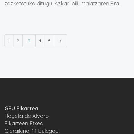
zozketatuko ditugu. Azkar ibili, maiatzaren 8ra…
1
2
3
4
5
GEU Elkartea
Rogelia de Alvaro
Elkarteen Etxea
C eraikina, 1.1 bulegoa,