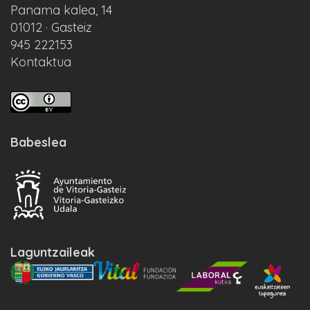
Panama kalea, 14
01012 · Gasteiz
945 222153
Kontaktua
Babeslea
Laguntzaileak