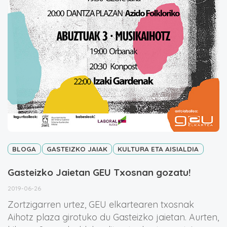
BLOGA
GASTEIZKO JAIAK
KULTURA ETA AISIALDIA
Gasteizko Jaietan GEU Txosnan gozatu!
2019-06-26
Zortzigarren urtez, GEU elkartearen txosnak
Aihotz plaza girotuko du Gasteizko jaietan. Aurten,