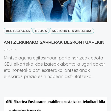
BESTELAKOAK
BLOGA
KULTURA ETA AISIALDIA
ANTZERKIRAKO SARRERAK DESKONTUAREKIN
2019-10-10
Mintzalaguna egitasmoan parte hartzeak edota
GEU elkarteko kide izateak abantaila ugari dakar
eta horietako bat, esaterako, antzezlanak
euskaraz prezio ezin hobean disfrutatzeko…