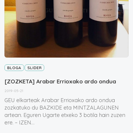
BLOGA
SLIDER
[ZOZKETA] Arabar Errioxako ardo ondua
2019-05-21
GEU elkarteak Arabar Errioxako ardo ondua
zozkatuko du BAZKIDE eta MINTZALAGUNEN
artean. Eguren Ugarte etxeko 3 botila hain zuzen
ere. – IZEN…