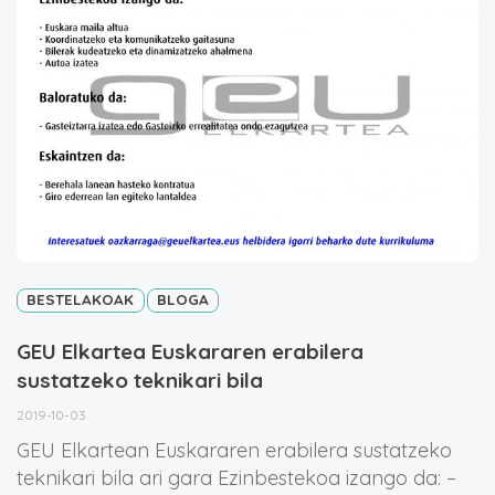
BESTELAKOAK
BLOGA
GEU Elkartea Euskararen erabilera
sustatzeko teknikari bila
2019-10-03
GEU Elkartean Euskararen erabilera sustatzeko
teknikari bila ari gara Ezinbestekoa izango da: –