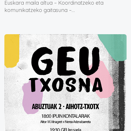
Euskara maila altua – Koordinatzeko eta
komunikatzeko gaitasuna –…