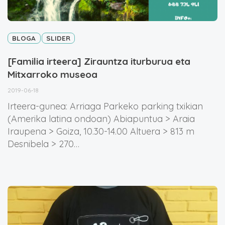
BLOGA
SLIDER
[Familia irteera] Zirauntza iturburua eta
Mitxarroko museoa
2019-06-18
Irteera-gunea: Arriaga Parkeko parking txikian
(Amerika latina ondoan) Abiapuntua > Araia
Iraupena > Goiza, 10.30-14.00 Altuera > 813 m
Desnibela > 270…