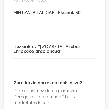
HURRENGO ARTIKULUA
MINTZA IBILALDIAK · Ekainak 30
Iruzkinik ez "[ZOZKETA] Arabar
Errioxako ardo ondua"
Zure iritzia partekatu nahi duzu?
Zure eposta ez da argitaratuko.
Derrigorrezko eremuak * bidez
markatuta daude