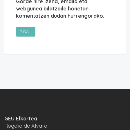
Gorde nire izena, emaila eta
webgunea bilatzaile honetan
komentatzen dudan hurrengorako.
GEU Elkartea
Rogelia de Alvaro