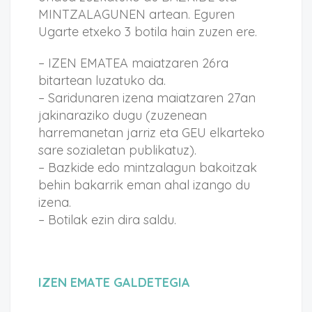
MINTZALAGUNEN artean. Eguren
Ugarte etxeko 3 botila hain zuzen ere.
– IZEN EMATEA maiatzaren 26ra
bitartean luzatuko da.
– Saridunaren izena maiatzaren 27an
jakinaraziko dugu (zuzenean
harremanetan jarriz eta GEU elkarteko
sare sozialetan publikatuz).
– Bazkide edo mintzalagun bakoitzak
behin bakarrik eman ahal izango du
izena.
– Botilak ezin dira saldu.
IZEN EMATE GALDETEGIA