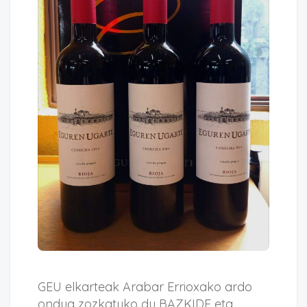
GEU elkarteak Arabar Errioxako ardo
ondua zozkatuko du BAZKIDE eta