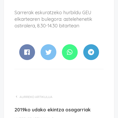
Sarrerak eskuratzeko hurbildu GEU
elkartearen bulegora: astelehenetik
ostiralera, 8.30-14.30 bitartean
AURREKO ARTIKULUA
2019ko udako ekintza osagarriak