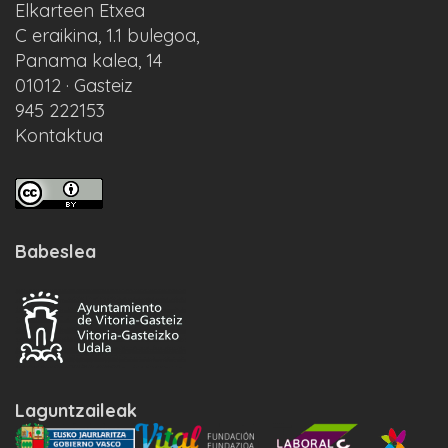
Elkarteen Etxea
C eraikina, 1.1 bulegoa,
Panama kalea, 14
01012 · Gasteiz
945 222153
Kontaktua
Babeslea
Laguntzaileak