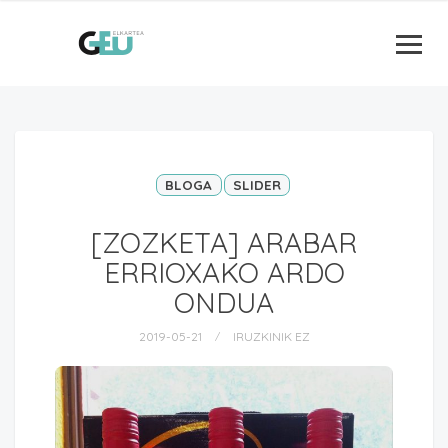
BLOGA
SLIDER
[ZOZKETA] ARABAR
ERRIOXAKO ARDO
ONDUA
2019-05-21
IRUZKINIK EZ