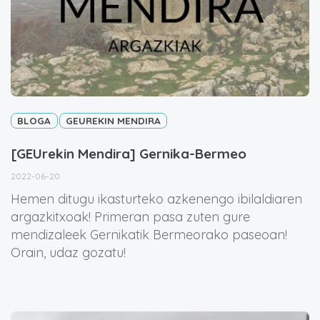
BLOGA
GEUREKIN MENDIRA
[GEUrekin Mendira] Gernika-Bermeo
2022-06-20
Hemen ditugu ikasturteko azkenengo ibilaldiaren
argazkitxoak! Primeran pasa zuten gure
mendizaleek Gernikatik Bermeorako paseoan!
Orain, udaz gozatu!