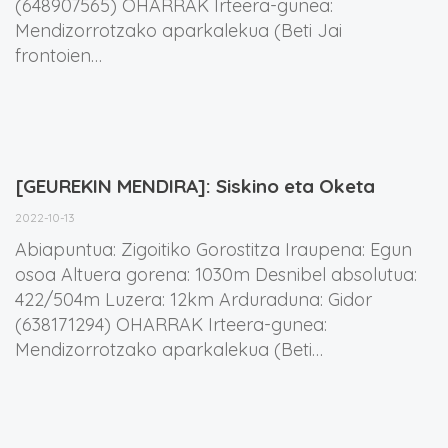
(648907565) OHARRAK Irteera-gunea:
Mendizorrotzako aparkalekua (Beti Jai
frontoien…
[GEUREKIN MENDIRA]: Siskino eta Oketa
2022-10-13
Abiapuntua: Zigoitiko Gorostitza Iraupena: Egun
osoa Altuera gorena: 1030m Desnibel absolutua:
422/504m Luzera: 12km Arduraduna: Gidor
(638171294) OHARRAK Irteera-gunea:
Mendizorrotzako aparkalekua (Beti…