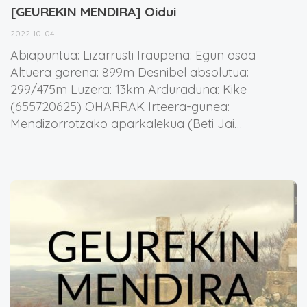
[GEUREKIN MENDIRA] Oidui
2022-10-04
Abiapuntua: Lizarrusti Iraupena: Egun osoa
Altuera gorena: 899m Desnibel absolutua:
299/475m Luzera: 13km Arduraduna: Kike
(655720625) OHARRAK Irteera-gunea:
Mendizorrotzako aparkalekua (Beti Jai…