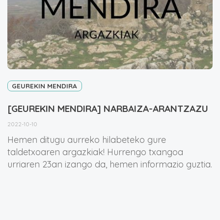
GEUREKIN MENDIRA
[GEUREKIN MENDIRA] NARBAIZA-ARANTZAZU
2022-10-10
Hemen ditugu aurreko hilabeteko gure
taldetxoaren argazkiak! Hurrengo txangoa
urriaren 23an izango da, hemen informazio guztia.