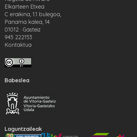
Elkarteen Etxea
C eraikina, 1.1 bulegoa,
Panama kalea, 14
01012 · Gasteiz
945 222153
Kontaktua
Babeslea
Laguntzaileak