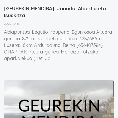
[GEUREKIN MENDIRA]: Jarindo, Albertia eta
Isuskitza
2022-10-13
Abiapuntua: Legutio Iraupena: Egun osoa Altuera
gorena: 875m Desnibel absolutua: 328/686m
Luzera: 16km Arduraduna: Reina (636407584)
OHARRAK Irteera-gunea: Mendizorrotzako
aparkalekua (Beti Jai…