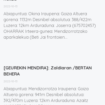
2022-10-13
Abiapuntua: Okina Iraupena: Goiza Altuera
gorena: 1132m Desnibel absolutua: 388/422m
Luzera: 12km Arduraduna: Joserra (675702457)
OHARRAK Irteera-gunea: Mendizorrotzako
aparkalekua (Beti Jai frontoien…
[GEUREKIN MENDIRA]: Zaldiaran /BERTAN
BEHERA
2022-10-13
Abiapuntua: Mendizorrotza Iraupena: Goiza
Altuera gorena: 941m Desnibel absolutua:
392/470m Luzera: 12km Arduraduna: Azaitz