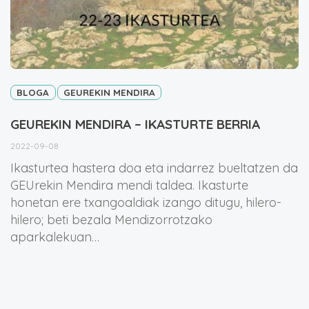
BLOGA
GEUREKIN MENDIRA
GEUREKIN MENDIRA – IKASTURTE BERRIA
2022-09-08
Ikasturtea hastera doa eta indarrez bueltatzen da
GEUrekin Mendira mendi taldea. Ikasturte
honetan ere txangoaldiak izango ditugu, hilero-
hilero; beti bezala Mendizorrotzako
aparkalekuan…