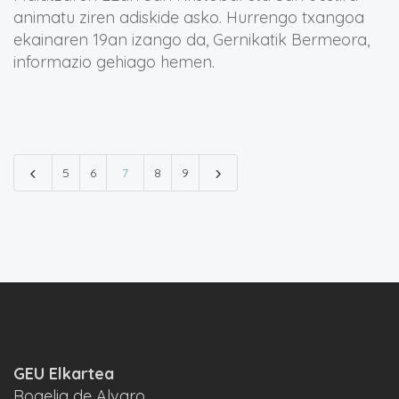
animatu ziren adiskide asko. Hurrengo txangoa
ekainaren 19an izango da, Gernikatik Bermeora,
informazio gehiago hemen.
5
6
7
8
9
GEU Elkartea
Rogelia de Alvaro