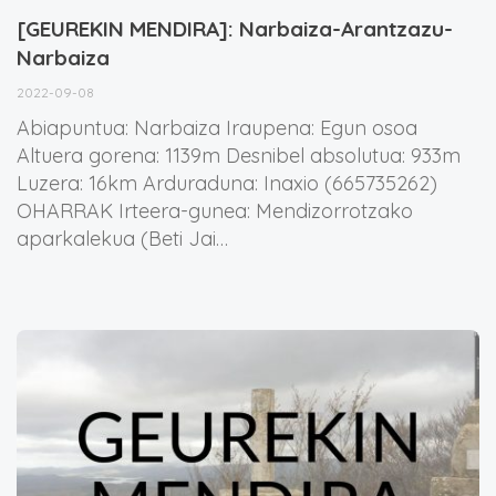
[GEUREKIN MENDIRA]: Narbaiza-Arantzazu-
Narbaiza
2022-09-08
Abiapuntua: Narbaiza Iraupena: Egun osoa
Altuera gorena: 1139m Desnibel absolutua: 933m
Luzera: 16km Arduraduna: Inaxio (665735262)
OHARRAK Irteera-gunea: Mendizorrotzako
aparkalekua (Beti Jai…