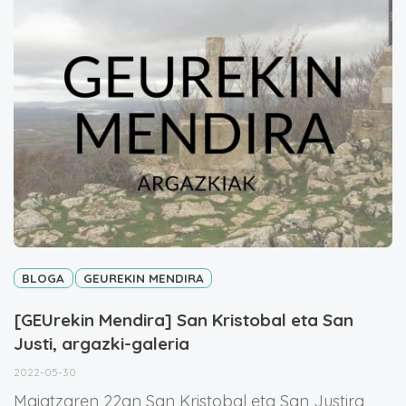
BLOGA
GEUREKIN MENDIRA
[GEUrekin Mendira] San Kristobal eta San
Justi, argazki-galeria
2022-05-30
Maiatzaren 22an San Kristobal eta San Justira