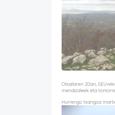
Otsailaren 20an, GEUrekin
mendizaleek eta tontorre
Hurrengo txangoa martxo