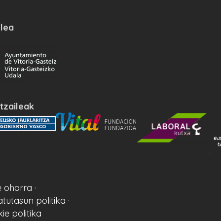
lea
tzaileak
 oharra ·
atutasun politika ·
ie politika