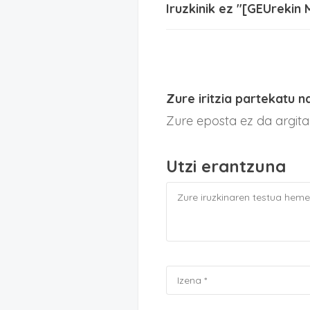
Iruzkinik ez "[GEUrekin 
Zure iritzia partekatu n
Zure eposta ez da argit
Utzi erantzuna