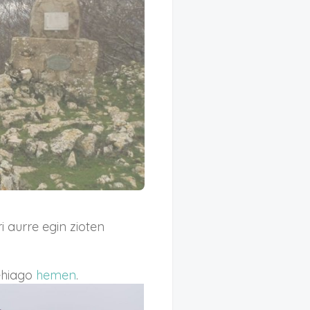
i aurre egin zioten
ehiago
hemen
.