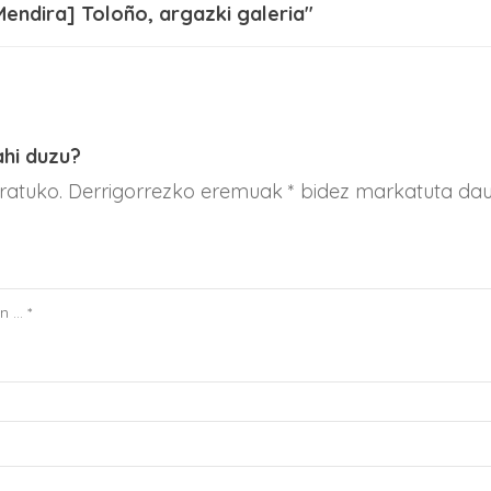
Mendira] Toloño, argazki galeria"
ahi duzu?
aratuko. Derrigorrezko eremuak * bidez markatuta da