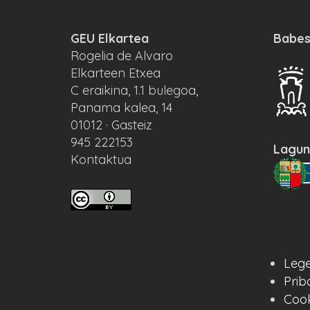
GEU Elkartea
Babes
Rogelia de Alvaro
Elkarteen Etxea
C eraikina, 1.1 bulegoa,
Panama kalea, 14
01012 · Gasteiz
945 222153
Lagun
Kontaktua
Lege
Prib
Cook