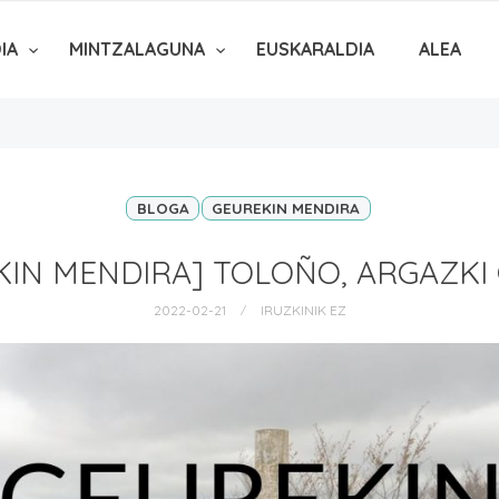
DIA
MINTZALAGUNA
EUSKARALDIA
ALEA
BLOGA
GEUREKIN MENDIRA
KIN MENDIRA] TOLOÑO, ARGAZKI 
2022-02-21
IRUZKINIK EZ