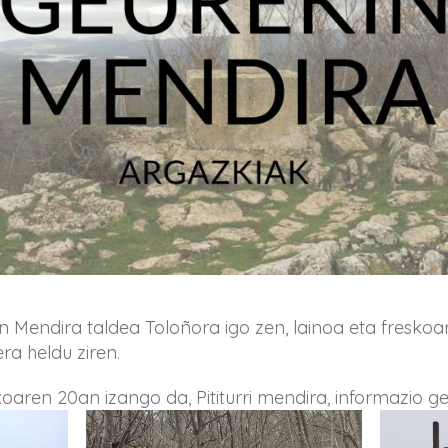
 Mendira taldea Toloñora igo zen, lainoa eta freskoar
ra heldu ziren.
aren 20an izango da, Pititurri mendira, informazio g