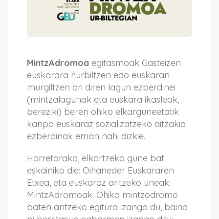
MintzAdromoa
egitasmoak Gasteizen
euskarara hurbiltzen edo euskaran
murgiltzen ari diren lagun ezberdinei
(mintzalagunak eta euskara ikasleak,
bereziki) beren ohiko elkarguneetatik
kanpo euskaraz sozializatzeko aitzakia
ezberdinak eman nahi dizkie.
Horretarako, elkartzeko gune bat
eskainiko die: Oihaneder Euskararen
Etxea, eta euskaraz aritzeko uneak:
MintzAdromoak. Ohiko mintzodromo
baten antzeko egitura izango du, baina