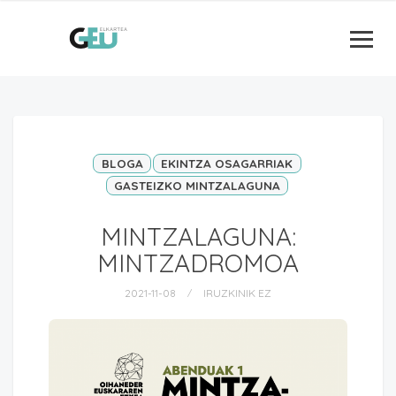
BLOGA
EKINTZA OSAGARRIAK
GASTEIZKO MINTZALAGUNA
MINTZALAGUNA:
MINTZADROMOA
2021-11-08
IRUZKINIK EZ