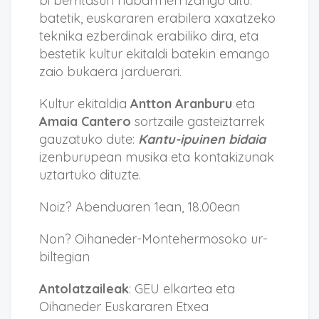
bi berritasun nabarmen izango ditu:
batetik, euskararen erabilera xaxatzeko
teknika ezberdinak erabiliko dira, eta
bestetik kultur ekitaldi batekin emango
zaio bukaera jarduerari.
Kultur ekitaldia
Antton Aranburu
eta
Amaia Cantero
sortzaile gasteiztarrek
gauzatuko dute:
Kantu-ipuinen bidaia
izenburupean musika eta kontakizunak
uztartuko dituzte.
Noiz? Abenduaren 1ean, 18.00ean
Non? Oihaneder-Montehermosoko ur-
biltegian
Antolatzaileak
: GEU elkartea eta
Oihaneder Euskararen Etxea