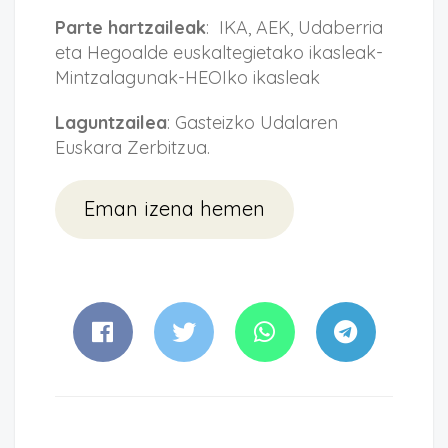
Parte hartzaileak
: IKA, AEK, Udaberria
eta Hegoalde euskaltegietako ikasleak-
Mintzalagunak-HEOIko ikasleak
Laguntzailea
: Gasteizko Udalaren
Euskara Zerbitzua.
Eman izena hemen