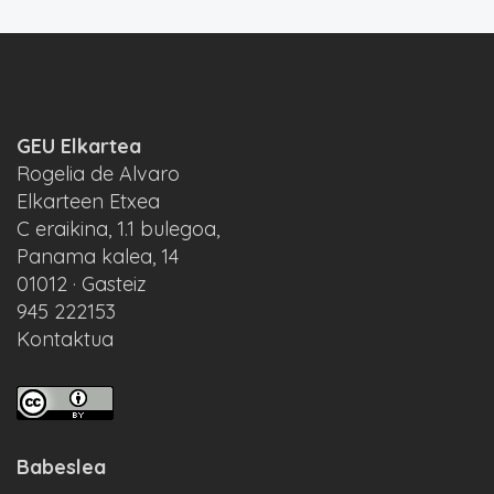
GEU Elkartea
Rogelia de Alvaro
Elkarteen Etxea
C eraikina, 1.1 bulegoa,
Panama kalea, 14
01012 · Gasteiz
945 222153
Kontaktua
Babeslea