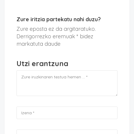
Zure iritzia partekatu nahi duzu?
Zure eposta ez da argitaratuko.
Derrigorrezko eremuak * bidez
markatuta daude
Utzi erantzuna