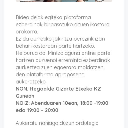
Bideo deiak egiteko plataforma
ezberdinak birpasatuko dituen ikastaro
orokorra.
Ez da aurretiko jakintza berezirik izan
behar ikastaroan parte hartzeko.
Helburua da, Mintzalaguna online parte
hartzen duzuenoi erreminta ezberdinak
aurkeztea zuen egoerara moldatzen
den plataforma aproposena
aukeratzeko.
NON: Hegoalde Gizarte Etxeko KZ
Gunean
NOIZ: Abenduaren 10ean, 18:00 -19:00
edo 19:00 – 20:00
Aukeratu nahiago duzun ordutegia