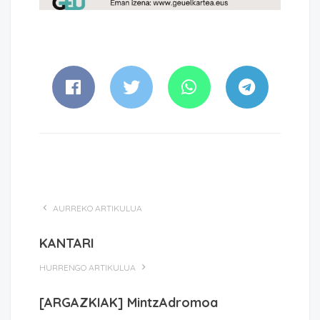
AURREKO ARTIKULUA
KANTARI
HURRENGO ARTIKULUA
[ARGAZKIAK] MintzAdromoa