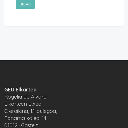
GEU Elkartea
Rogelia de Alvaro
Elkarteen Etxea
C eraikina, 1.1 bulegoa,
Panama kalea, 14
01012 · Gasteiz