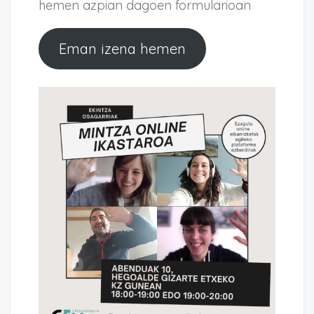
hemen azpian dagoen formularioan
Eman izena hemen