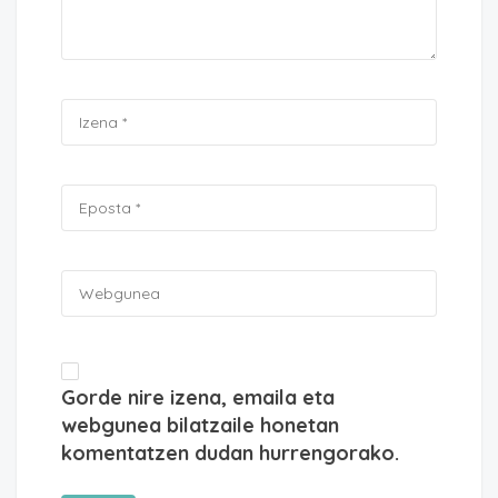
Gorde nire izena, emaila eta
webgunea bilatzaile honetan
komentatzen dudan hurrengorako.