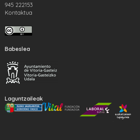
945 222153
Kontaktua
Babeslea
Laguntzaileak