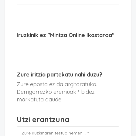
Iruzkinik ez "Mintza Online Ikastaroa"
Zure iritzia partekatu nahi duzu?
Zure eposta ez da argitaratuko.
Derrigorrezko eremuak * bidez
markatuta daude
Utzi erantzuna