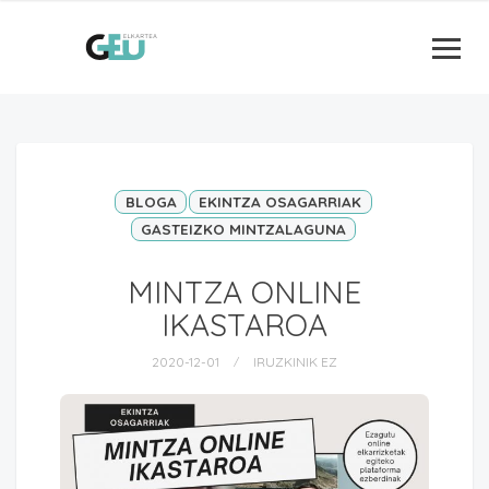
BLOGA
EKINTZA OSAGARRIAK
GASTEIZKO MINTZALAGUNA
MINTZA ONLINE
IKASTAROA
2020-12-01
IRUZKINIK EZ