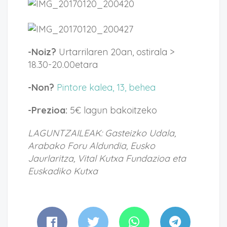
-Noiz?
Urtarrilaren 20an, ostirala >
18.30-20.00etara
-Non?
Pintore kalea, 13, behea
-Prezioa:
5€ lagun bakoitzeko
LAGUNTZAILEAK: Gasteizko Udala,
Arabako Foru Aldundia, Eusko
Jaurlaritza, Vital Kutxa Fundazioa eta
Euskadiko Kutxa