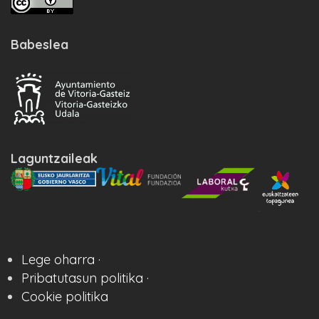
Babeslea
Laguntzaileak
Lege oharra ·
Pribatutasun politika ·
Cookie politika