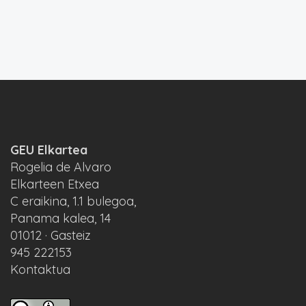
GEU Elkartea
Rogelia de Alvaro
Elkarteen Etxea
C eraikina, 1.1 bulegoa,
Panama kalea, 14
01012 · Gasteiz
945 222153
Kontaktua