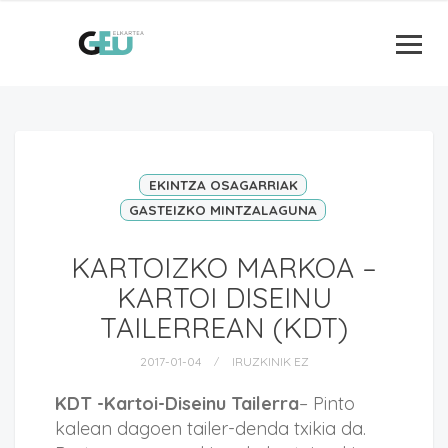
EKINTZA OSAGARRIAK
GASTEIZKO MINTZALAGUNA
KARTOIZKO MARKOA –
KARTOI DISEINU
TAILERREAN (KDT)
2017-01-04
IRUZKINIK EZ
KDT -Kartoi-Diseinu Tailerra
– Pinto
kalean dagoen tailer-denda txikia da.