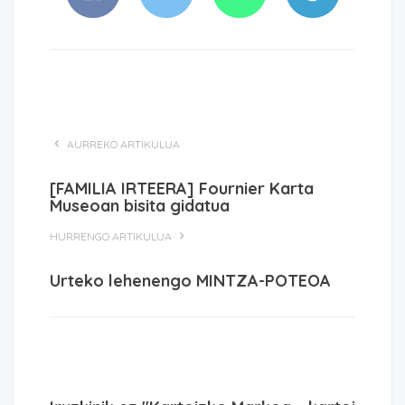
AURREKO ARTIKULUA
[FAMILIA IRTEERA] Fournier Karta
Museoan bisita gidatua
HURRENGO ARTIKULUA
Urteko lehenengo MINTZA-POTEOA