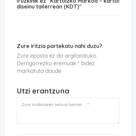
Iruzkinik ez "Kartoizko Markoa – kartoi
diseinu tailerrean (KDT)"
Zure iritzia partekatu nahi duzu?
Zure eposta ez da argitaratuko.
Derrigorrezko eremuak * bidez
markatuta daude
Utzi erantzuna