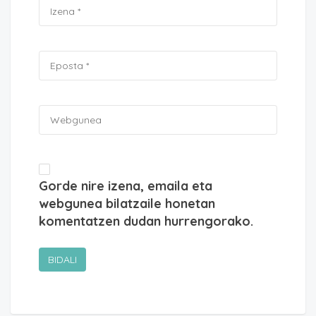
Gorde nire izena, emaila eta
webgunea bilatzaile honetan
komentatzen dudan hurrengorako.