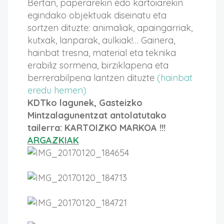
Bertan, paperarekin edo kartoiarekin
egindako objektuak diseinatu eta
sortzen dituzte: animaliak, apaingarriak,
kutxak, lanparak, aulkiak!… Gainera,
hainbat tresna, material eta teknika
erabiliz sormena, birziklapena eta
berrerabilpena lantzen dituzte
(hainbat
eredu hemen)
KDTko lagunek, Gasteizko
Mintzalagunentzat antolatutako
tailerra:
KARTOIZKO MARKOA !!!
ARGAZKIAK