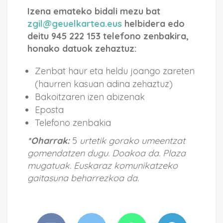
Izena emateko bidali mezu bat
zgil@geuelkartea.eus
helbidera edo
deitu 945 222 153 telefono zenbakira,
honako datuok zehaztuz:
Zenbat haur eta heldu joango zareten
(haurren kasuan adina zehaztuz)
Bakoitzaren izen abizenak
Eposta
Telefono zenbakia
*Oharrak:
5
urtetik gorako umeentzat
gomendatzen dugu. Doakoa da. Plaza
mugatuak. Euskaraz komunikatzeko
gaitasuna beharrezkoa da.