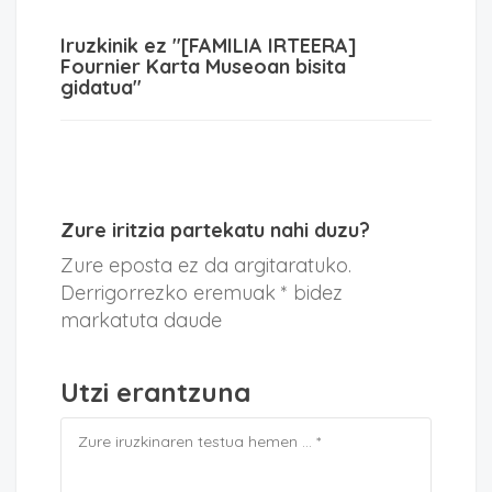
Iruzkinik ez "[FAMILIA IRTEERA]
Fournier Karta Museoan bisita
gidatua"
Zure iritzia partekatu nahi duzu?
Zure eposta ez da argitaratuko.
Derrigorrezko eremuak * bidez
markatuta daude
Utzi erantzuna