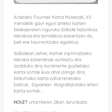
Arabako Fournier Karta Museoak, XV.
mendetik gaur egun arteko karten
bilakaeraren inguruko ibilbide historikoa,
teknikoa eta tematikoa eskaintzen du,
beti ere haurrentzako egokitua.
Ibilbidean zehar, kartak inprimatzeko
teknika ezberdinak aurkeztu eta
azalduko dira, kontinente guztietako
karta-sortak ikusi ahal izango dira,
bildumako karta zaharrenetako
batzuk, Espainian litografiatutako lehen
karta-sortak…
NOIZ?
urtarrilaren 28an, larunbata