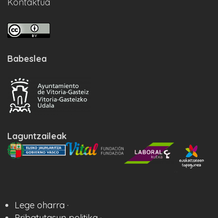
Kontaktua
Babeslea
Laguntzaileak
Lege oharra ·
Pribatutasun politika ·