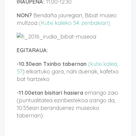
IRAUPENA:
11.00-12.30
NON?
Bendaña jauregian, Bibat museo
multzoa
(Kutxi kaleko 54. zenbakian)
EGITARAUA:
-10.30ean Txinbo tabernan
(kutxi kalea,
57
) elkartuko gara, nahi duenak, kafetxo
bat hartzeko
-11.00etan bisitari hasiera
emango zaio
(puntualitatea ezinbestekoa izango da,
10.55ean beranduenez museoko
tabernan)