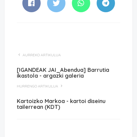
AURREKO ARTIKULUA
[IGANDEAK JAI_Abendua] Barrutia
ikastola - argazki galeria
HURRENGO ARTIKULUA
Kartoizko Markoa - kartoi diseinu
tailerrean (KDT)