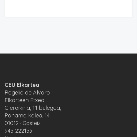
GEU Elkartea
Rogelia de Alvaro
Elkarteen Etxea
C eraikina, 1.1 bulegoa,
Panama kalea, 14
01012 · Gasteiz
945 222153