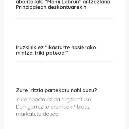
abantailak: “Mami Lebrun” antzezlana
Principalean deskontuarekin
Iruzkinik ez "Ikasturte hasierako
mintza-triki-poteoa!"
Zure iritzia partekatu nahi duzu?
Zure eposta ez da argitaratuko.
Derrigorrezko eremuak * bidez
markatuta daude