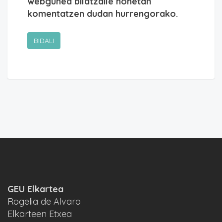
webgunea bilatzaile honetan
komentatzen dudan hurrengorako.
GEU Elkartea
Rogelia de Alvaro
Elkarteen Etxea