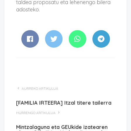
taldea proposatu eta lehenengo bilera
adosteko.
AURREKO ARTIKULUA
[FAMILIA IRTEERA] Itzal titere tailerra
HURRENGO ARTIKULUA
Mintzalaguna eta GEUkide izatearen