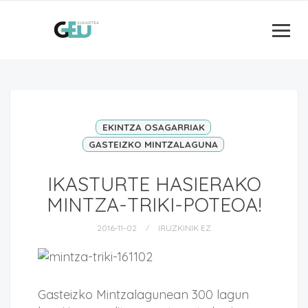
EKINTZA OSAGARRIAK
GASTEIZKO MINTZALAGUNA
IKASTURTE HASIERAKO
MINTZA-TRIKI-POTEOA!
2016-11-02
IRUZKINIK EZ
Gasteizko Mintzalagunean 300 lagun