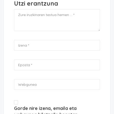
Utzi erantzuna
Gorde nire izena, emaila eta