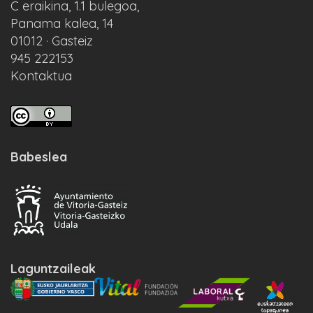
C eraikina, 1.1 bulegoa,
Panama kalea, 14
01012 · Gasteiz
945 222153
Kontaktua
Babeslea
Laguntzaileak