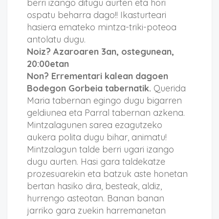
berri izango ditugu aurten eta hori
ospatu beharra dago!! Ikasturteari
hasiera emateko mintza-triki-poteoa
antolatu dugu.
Noiz? Azaroaren 3an, ostegunean,
20:00etan
Non? Errementari kalean dagoen
Bodegon Gorbeia tabernatik.
Querida
Maria tabernan egingo dugu bigarren
geldiunea eta Parral tabernan azkena.
Mintzalagunen sarea ezagutzeko
aukera polita dugu bihar, animatu!
Mintzalagun talde berri ugari izango
dugu aurten. Hasi gara taldekatze
prozesuarekin eta batzuk aste honetan
bertan hasiko dira, besteak, aldiz,
hurrengo asteotan. Banan banan
jarriko gara zuekin harremanetan