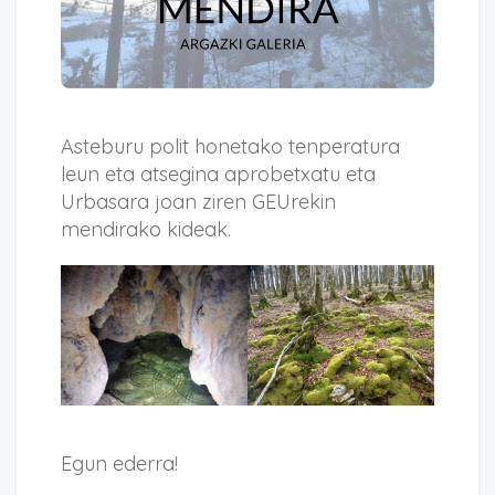
Asteburu polit honetako tenperatura
leun eta atsegina aprobetxatu eta
Urbasara joan ziren GEUrekin
mendirako kideak.
Egun ederra!