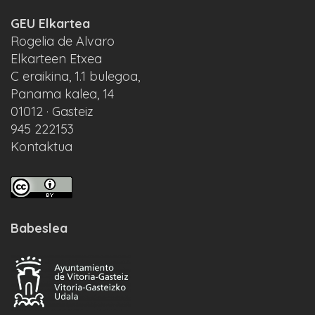
GEU Elkartea
Rogelia de Alvaro
Elkarteen Etxea
C eraikina, 1.1 bulegoa,
Panama kalea, 14
01012 · Gasteiz
945 222153
Kontaktua
Babeslea