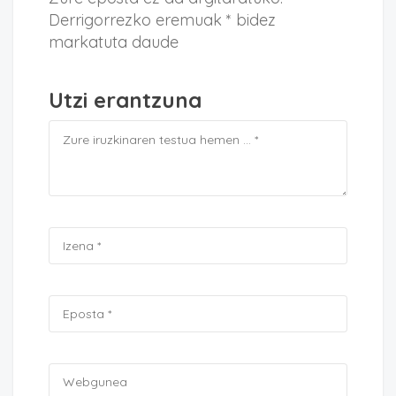
Derrigorrezko eremuak * bidez
markatuta daude
Utzi erantzuna