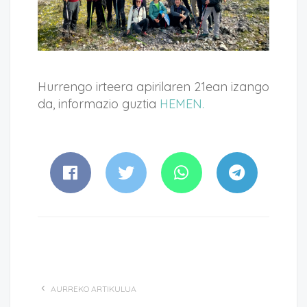
Hurrengo irteera apirilaren 21ean izango
da, informazio guztia
HEMEN.
AURREKO ARTIKULUA