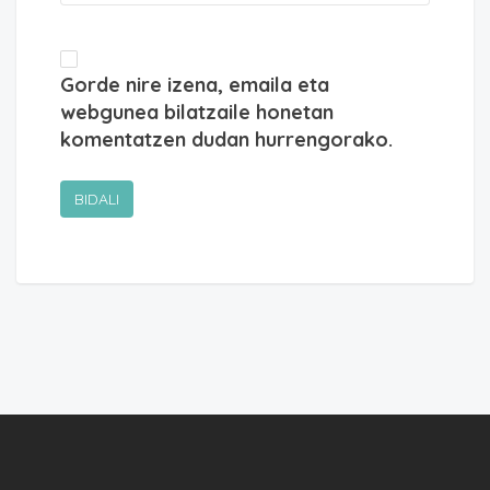
Gorde nire izena, emaila eta
webgunea bilatzaile honetan
komentatzen dudan hurrengorako.