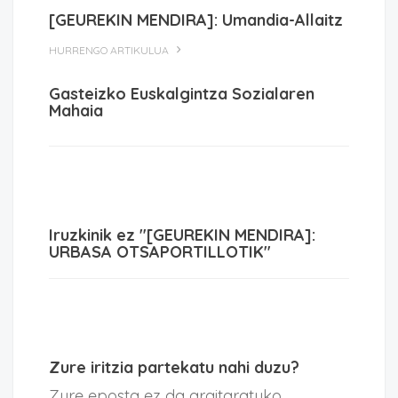
[GEUREKIN MENDIRA]: Umandia-Allaitz
HURRENGO ARTIKULUA
Gasteizko Euskalgintza Sozialaren
Mahaia
Iruzkinik ez "[GEUREKIN MENDIRA]:
URBASA OTSAPORTILLOTIK"
Zure iritzia partekatu nahi duzu?
Zure eposta ez da argitaratuko.