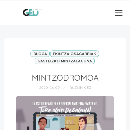
BLOGA
EKINTZA OSAGARRIAK
GASTEIZKO MINTZALAGUNA
MINTZODROMOA
2020-06-09
IRUZKINIK EZ