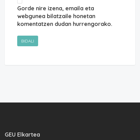
Gorde nire izena, emaila eta
webgunea bilatzaile honetan
komentatzen dudan hurrengorako.
GEU Elkartea