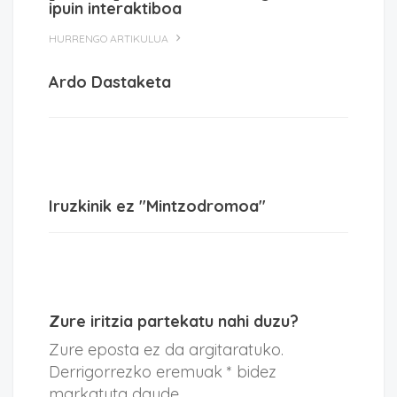
ipuin interaktiboa
HURRENGO ARTIKULUA
Ardo Dastaketa
Iruzkinik ez "Mintzodromoa"
Zure iritzia partekatu nahi duzu?
Zure eposta ez da argitaratuko.
Derrigorrezko eremuak * bidez
markatuta daude