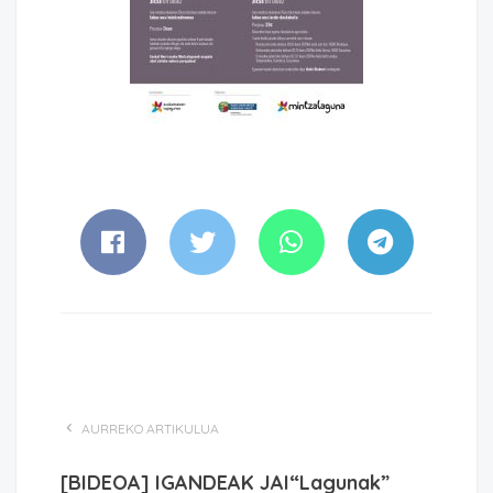
AURREKO ARTIKULUA
[BIDEOA] IGANDEAK JAI“Lagunak”