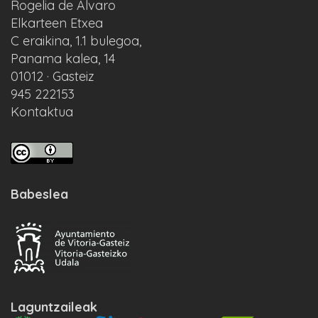
Rogelia de Alvaro
Elkarteen Etxea
C eraikina, 1.1 bulegoa,
Panama kalea, 14
01012 · Gasteiz
945 222153
Kontaktua
Babeslea
Laguntzaileak