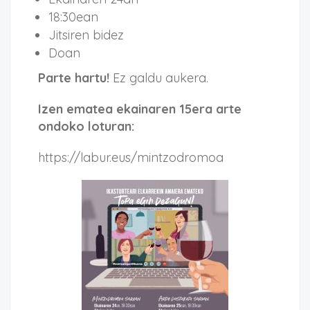
18:30ean
Jitsiren bidez
Doan
Parte hartu!
Ez galdu aukera.
Izen ematea ekainaren 15era arte
ondoko loturan:
https://labur.eus/mintzodromoa