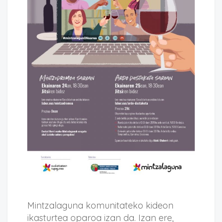
Mintzalaguna komunitateko kideon
ikasturtea oparoa izan da. Izan ere,