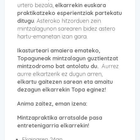
urtero bezala,
elkarrekin euskara
praktikatzeko esperientziak partekatu
ditugu
. Asteroko hitzorduen zein
mintzalagunon sarearen bidez astero
hartu-emanetan izan gara.
Ikasturteari amaiera emateko,
Topaguneak mintzalagun guztientzat
mintzodromo bat antolatu du.
Aurrez
aurre elkartzerik ez dugun arren,
elkartu gaitezen sarean eta amaitu
dezagun elkarrekin Topa eginez!
Anima zaitez, eman izena:
Mintzapraktika arratsalde pasa
entretenigarria elkarrekin!
Ekainaren 24an