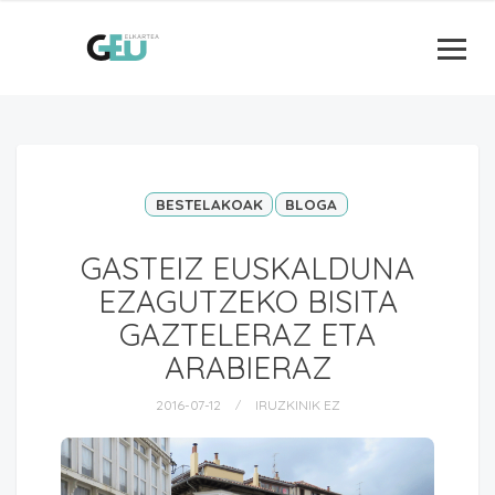
BESTELAKOAK
BLOGA
GASTEIZ EUSKALDUNA
EZAGUTZEKO BISITA
GAZTELERAZ ETA
ARABIERAZ
2016-07-12
IRUZKINIK EZ