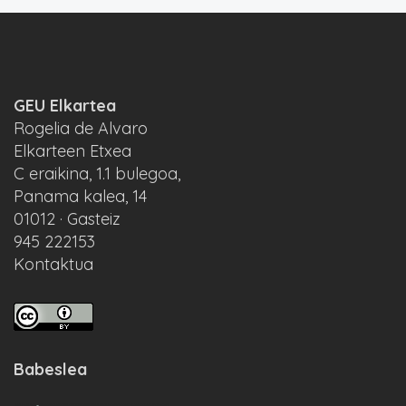
GEU Elkartea
Rogelia de Alvaro
Elkarteen Etxea
C eraikina, 1.1 bulegoa,
Panama kalea, 14
01012 · Gasteiz
945 222153
Kontaktua
Babeslea