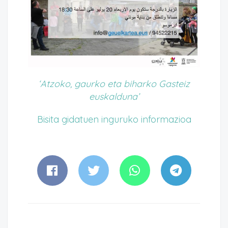
‘Atzoko, gaurko eta biharko Gasteiz
euskalduna’
Bisita gidatuen inguruko informazioa