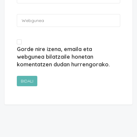
Gorde nire izena, emaila eta
webgunea bilatzaile honetan
komentatzen dudan hurrengorako.