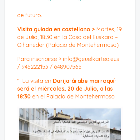
de futuro.
Visita guiada en castellano
>
Martes, 19
de Julio, 18:30 en la Casa del Euskara –
Oihaneder (Palacio de Montehermoso)
Para inscribirse > info@geuelkartea.eus
/ 945222153 / 648907565
* La visita en
Darija-árabe marroquí-
será el miércoles, 20 de Julio, a las
18:30
en el Palacio de Montehermoso.