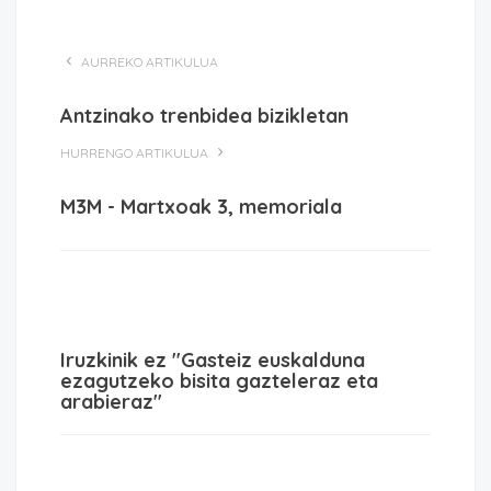
AURREKO ARTIKULUA
Antzinako trenbidea bizikletan
HURRENGO ARTIKULUA
M3M - Martxoak 3, memoriala
Iruzkinik ez "Gasteiz euskalduna
ezagutzeko bisita gazteleraz eta
arabieraz"