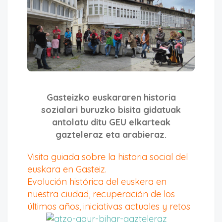
Gasteizko euskararen historia
sozialari buruzko bisita gidatuak
antolatu ditu GEU elkarteak
gazteleraz eta arabieraz.
Visita guiada sobre la historia social del
euskara en Gasteiz.
Evolución histórica del euskera en
nuestra ciudad, recuperación de los
últimos
años, iniciativas actuales y retos