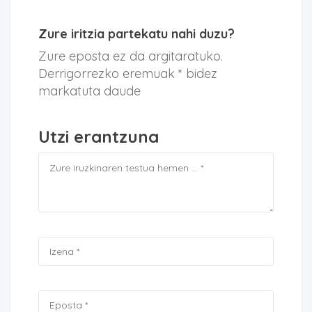
Zure iritzia partekatu nahi duzu?
Zure eposta ez da argitaratuko.
Derrigorrezko eremuak * bidez
markatuta daude
Utzi erantzuna