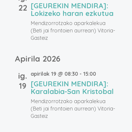
[GEUREKIN MENDIRA]:
22
Lokizeko haran ezkutua
Mendizorrotzako aparkalekua
(Beti jai frontoien aurrean)
Vitoria-
Gasteiz
Apirila 2026
apirilak 19 @ 08:30
-
15:00
ig.
[GEUREKIN MENDIRA]:
19
Karalabia-San Kristobal
Mendizorrotzako aparkalekua
(Beti jai frontoien aurrean)
Vitoria-
Gasteiz