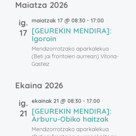
Maiatza 2026
maiatzak 17 @ 08:30
-
17:00
ig.
[GEUREKIN MENDIRA]:
17
Igoroin
Mendizorrotzako aparkalekua
(Beti jai frontoien aurrean)
Vitoria-
Gasteiz
Ekaina 2026
ekainak 21 @ 08:30
-
17:00
ig.
[GEUREKIN MENDIRA]:
21
Arburu-Obiko haitzak
Mendizorrotzako aparkalekua