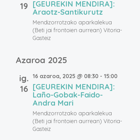
[GEUREKIN MENDIRA]:
19
Araotz-Santikurutz
Mendizorrotzako aparkalekua
(Beti jai frontoien aurrean)
Vitoria-
Gasteiz
Azaroa 2025
16 azaroa, 2025 @ 08:30
-
15:00
ig.
[GEUREKIN MENDIRA]:
16
Laño-Gobak-Faido-
Andra Mari
Mendizorrotzako aparkalekua
(Beti jai frontoien aurrean)
Vitoria-
Gasteiz