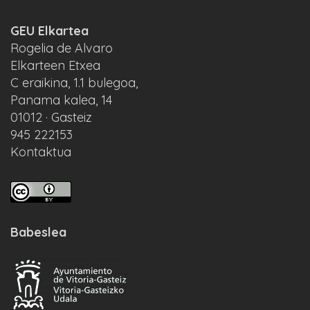
GEU Elkartea
Rogelia de Alvaro
Elkarteen Etxea
C eraikina, 1.1 bulegoa,
Panama kalea, 14
01012 · Gasteiz
945 222153
Kontaktua
Babeslea