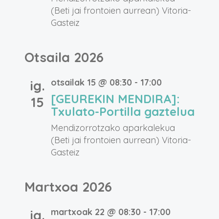
(Beti jai frontoien aurrean)
Vitoria-
Gasteiz
Otsaila 2026
otsailak 15 @ 08:30
-
17:00
ig.
[GEUREKIN MENDIRA]:
15
Txulato-Portilla gaztelua
Mendizorrotzako aparkalekua
(Beti jai frontoien aurrean)
Vitoria-
Gasteiz
Martxoa 2026
martxoak 22 @ 08:30
-
17:00
ig.