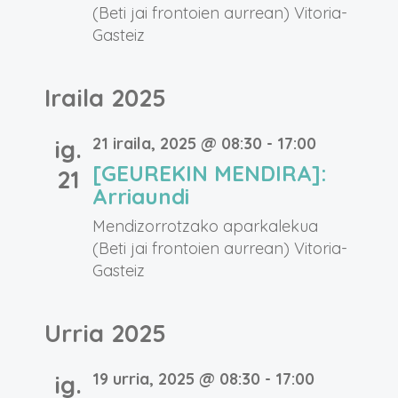
(Beti jai frontoien aurrean)
Vitoria-
Gasteiz
Iraila 2025
21 iraila, 2025 @ 08:30
-
17:00
ig.
[GEUREKIN MENDIRA]:
21
Arriaundi
Mendizorrotzako aparkalekua
(Beti jai frontoien aurrean)
Vitoria-
Gasteiz
Urria 2025
19 urria, 2025 @ 08:30
-
17:00
ig.