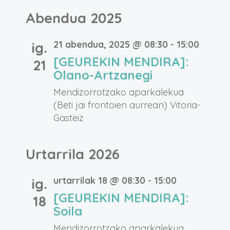
Abendua 2025
21 abendua, 2025 @ 08:30
-
15:00
ig.
[GEUREKIN MENDIRA]:
21
Olano-Artzanegi
Mendizorrotzako aparkalekua
(Beti jai frontoien aurrean)
Vitoria-
Gasteiz
Urtarrila 2026
urtarrilak 18 @ 08:30
-
15:00
ig.
[GEUREKIN MENDIRA]:
18
Soila
Mendizorrotzako aparkalekua