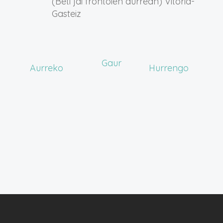
(Beti jai frontoien aurrean)
Vitoria-
Gasteiz
Gaur
Ekitaldiak
Ekitaldi
Aurreko
Hurrengo