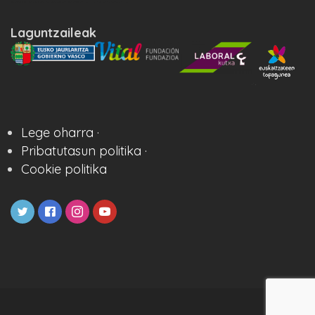
Laguntzaileak
Lege oharra ·
Pribatutasun politika ·
Cookie politika