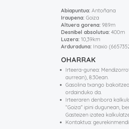
Abiapuntua:
Antoñana
Iraupena:
Goiza
Altuera gorena:
989m
Desnibel absolutua:
400m
Luzera:
10,39km
Arduraduna:
Inaxio (665735
OHARRAK
Irteera-gunea: Mendizorro
aurrean), 8:30ean.
Gasolina txango bakoitzea
ordainduko da.
Irteeraren denbora kalkula
“Goiza” ipini dugunean, be
Gasteizen izatea kalkulatz
Kontaktua: geurekinmend