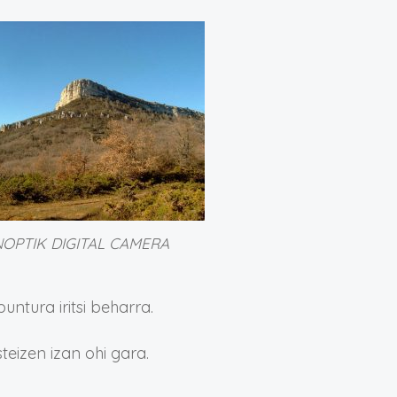
OPTIK DIGITAL CAMERA
ntura iritsi beharra.
teizen izan ohi gara.