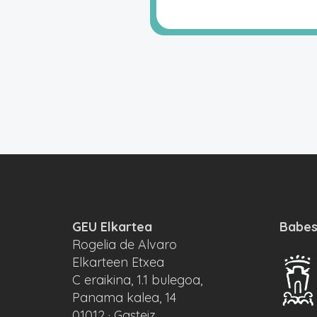
GEU Elkartea
Babes
Rogelia de Alvaro
Elkarteen Etxea
C eraikina, 1.1 bulegoa,
Panama kalea, 14
01012 · Gasteiz