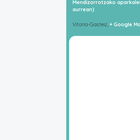
Mendizorrotzako aparkalek
aurrean)
Vitoria-Gasteiz
,
+ Google M