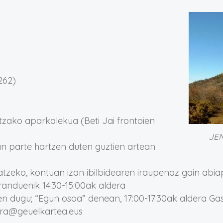
262)
tzako aparkalekua (Beti Jai frontoien
JEN
n parte hartzen duten guztien artean
tzeko, kontuan izan ibilbidearen iraupenaz gain abiapu
randuenik 14:30-15:00ak aldera
en dugu; “Egun osoa” denean, 17:00-17:30ak aldera Gas
ira@geuelkartea.eus