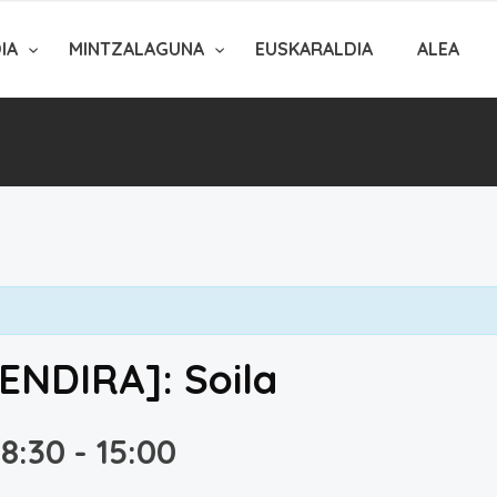
DIA
MINTZALAGUNA
EUSKARALDIA
ALEA
NDIRA]: Soila
08:30
-
15:00