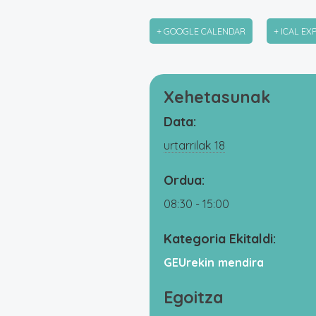
+ GOOGLE CALENDAR
+ ICAL EX
Xehetasunak
Data:
urtarrilak 18
Ordua:
08:30 - 15:00
Kategoria Ekitaldi:
GEUrekin mendira
Egoitza