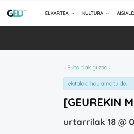
ELKARTEA
KULTURA
AISIAL
« Ekitaldiak guztiak
ekitaldia hau amaitu da.
[GEUREKIN ME
urtarrilak 18 @ 