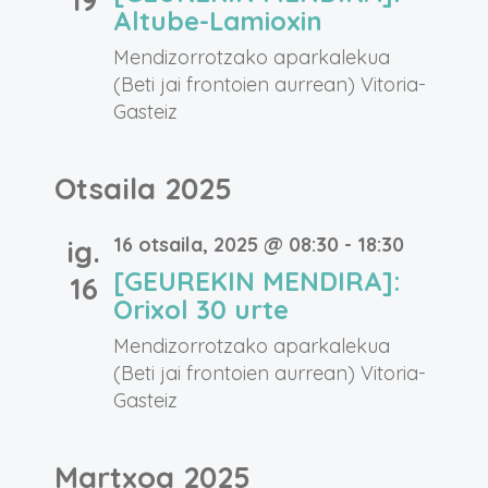
19
Altube-Lamioxin
Mendizorrotzako aparkalekua
(Beti jai frontoien aurrean)
Vitoria-
Gasteiz
Otsaila 2025
16 otsaila, 2025 @ 08:30
-
18:30
ig.
[GEUREKIN MENDIRA]:
16
Orixol 30 urte
Mendizorrotzako aparkalekua
(Beti jai frontoien aurrean)
Vitoria-
Gasteiz
Martxoa 2025