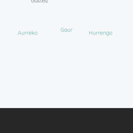
Gasteiz
Gaur
Ekitaldiak
Ekitaldi
Aurreko
Hurrengo