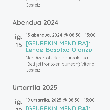
Gasteiz
Abendua 2024
15 abendua, 2024 @ 08:30
-
15:00
ig.
[GEUREKIN MENDIRA]:
15
Lendiz-Basotxo-Olarizu
Mendizorrotzako aparkalekua
(Beti jai frontoien aurrean)
Vitoria-
Gasteiz
Urtarrila 2025
19 urtarrila, 2025 @ 08:30
-
15:00
ig.
[GEUREKIN MENDIRA]: