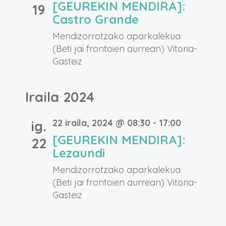
[GEUREKIN MENDIRA]:
19
Castro Grande
Mendizorrotzako aparkalekua
(Beti jai frontoien aurrean)
Vitoria-
Gasteiz
Iraila 2024
22 iraila, 2024 @ 08:30
-
17:00
ig.
[GEUREKIN MENDIRA]:
22
Lezaundi
Mendizorrotzako aparkalekua
(Beti jai frontoien aurrean)
Vitoria-
Gasteiz