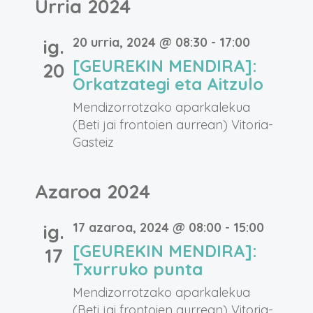
Urria 2024
20 urria, 2024 @ 08:30
-
17:00
ig.
[GEUREKIN MENDIRA]:
20
Orkatzategi eta Aitzulo
Mendizorrotzako aparkalekua
(Beti jai frontoien aurrean)
Vitoria-
Gasteiz
Azaroa 2024
17 azaroa, 2024 @ 08:00
-
15:00
ig.
[GEUREKIN MENDIRA]:
17
Txurruko punta
Mendizorrotzako aparkalekua
(Beti jai frontoien aurrean)
Vitoria-