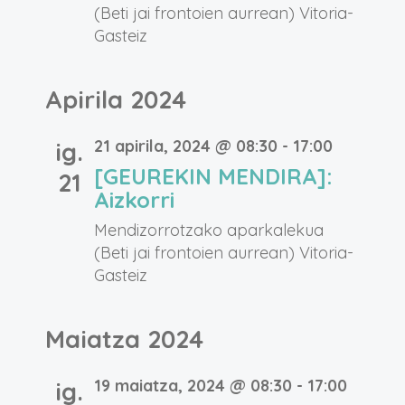
(Beti jai frontoien aurrean)
Vitoria-
Gasteiz
Apirila 2024
21 apirila, 2024 @ 08:30
-
17:00
ig.
[GEUREKIN MENDIRA]:
21
Aizkorri
Mendizorrotzako aparkalekua
(Beti jai frontoien aurrean)
Vitoria-
Gasteiz
Maiatza 2024
19 maiatza, 2024 @ 08:30
-
17:00
ig.