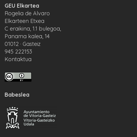
GEU Elkartea
Rogelia de Alvaro
Elkarteen Etxea
C eraikina, 1.1 bulegoa,
Panama kalea, 14
01012 · Gasteiz
945 222153
Kontaktua
Babeslea