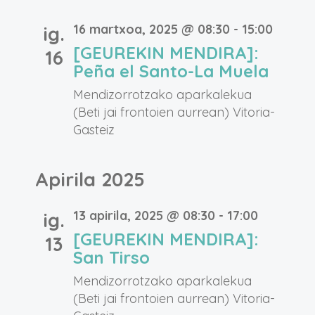
16 martxoa, 2025 @ 08:30
-
15:00
ig.
[GEUREKIN MENDIRA]:
16
Peña el Santo-La Muela
Mendizorrotzako aparkalekua
(Beti jai frontoien aurrean)
Vitoria-
Gasteiz
Apirila 2025
13 apirila, 2025 @ 08:30
-
17:00
ig.
[GEUREKIN MENDIRA]:
13
San Tirso
Mendizorrotzako aparkalekua
(Beti jai frontoien aurrean)
Vitoria-