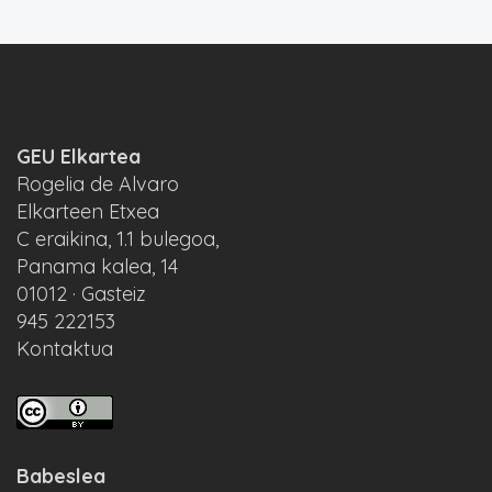
GEU Elkartea
Rogelia de Alvaro
Elkarteen Etxea
C eraikina, 1.1 bulegoa,
Panama kalea, 14
01012 · Gasteiz
945 222153
Kontaktua
Babeslea