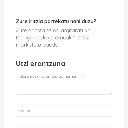
Zure iritzia partekatu nahi duzu?
Zure eposta ez da argitaratuko.
Derrigorrezko eremuak * bidez
markatuta daude
Utzi erantzuna