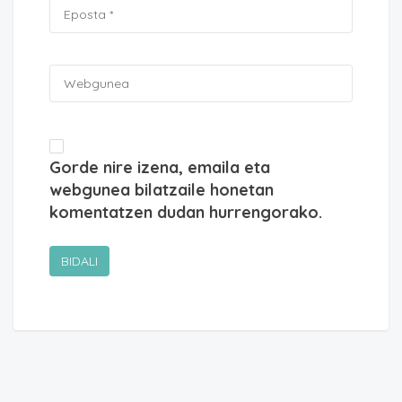
Gorde nire izena, emaila eta
webgunea bilatzaile honetan
komentatzen dudan hurrengorako.