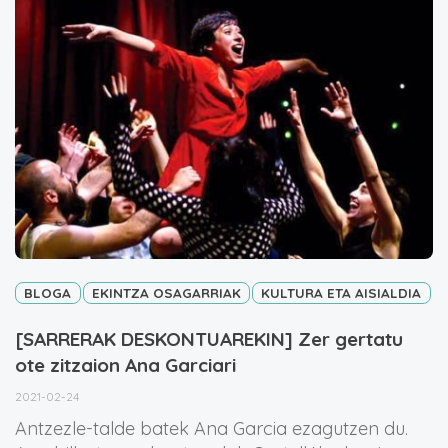
BLOGA
EKINTZA OSAGARRIAK
KULTURA ETA AISIALDIA
[SARRERAK DESKONTUAREKIN] Zer gertatu
ote zitzaion Ana Garciari
2021-02-24
Antzezle-talde batek Ana Garcia ezagutzen du.