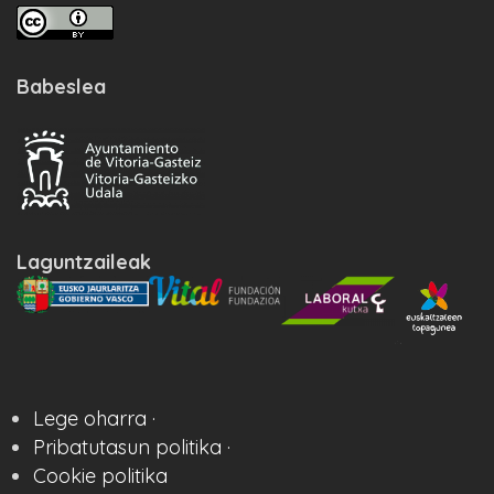
Babeslea
Laguntzaileak
Lege oharra ·
Pribatutasun politika ·
Cookie politika