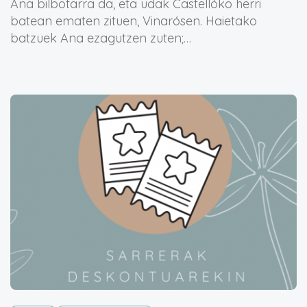
Ana bilbotarra da, eta udak Castellóko herri
batean ematen zituen, Vinarósen. Haietako
batzuek Ana ezagutzen zuten;…