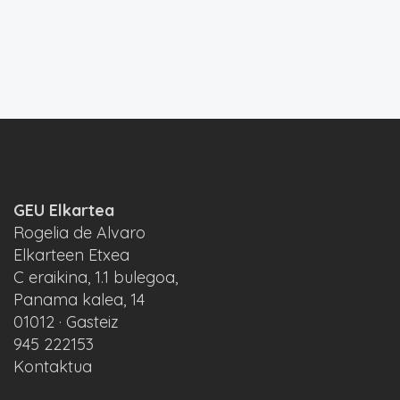
GEU Elkartea
Rogelia de Alvaro
Elkarteen Etxea
C eraikina, 1.1 bulegoa,
Panama kalea, 14
01012 · Gasteiz
945 222153
Kontaktua