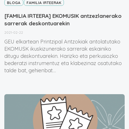
BLOGA
FAMILIA IRTEERAK
[FAMILIA IRTEERA] EKOMUSIK antzezlanerako
sarrerak deskontuarekin
2021-02-22
GEU elkartean Printzipal Antzokiak antolatutako
EKOMUSK ikuskizunerako sarrerak eskainiko
ditugu deskontuarekin. Harizko eta perkusiozko
bederatzi instrumentuz eta klabezinaz osatutako
talde bat, gehienbat…