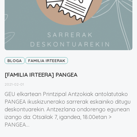
BLOGA
FAMILIA IRTEERAK
[FAMILIA IRTEERA] PANGEA
2021-02-01
GEU elkartean Printzipal Antzokiak antolatutako
PANGEA ikuskizunerako sarrerak eskainiko ditugu
deskontuarekin. Antzezlana ondorengo egunean
izango da: Otsailak 7, igandea, 18.00etan >
PANGEA…