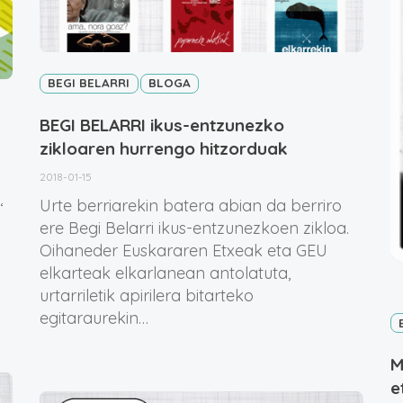
BEGI BELARRI
BLOGA
BEGI BELARRI ikus-entzunezko
zikloaren hurrengo hitzorduak
2018-01-15
Urte berriarekin batera abian da berriro
‘
ere Begi Belarri ikus-entzunezkoen zikloa.
Oihaneder Euskararen Etxeak eta GEU
elkarteak elkarlanean antolatuta,
urtarriletik apirilera bitarteko
egitaraurekin…
M
e