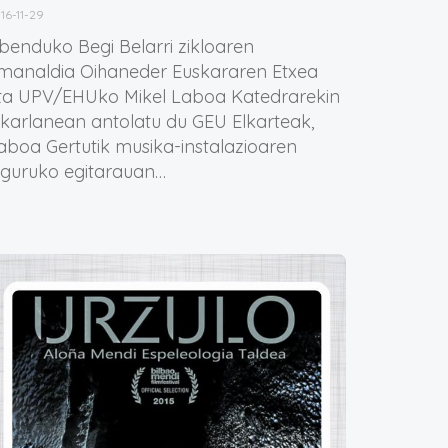
16-11-29
benduko Begi Belarri zikloaren
manaldia Oihaneder Euskararen Etxea
ta UPV/EHUko Mikel Laboa Katedrarekin
lkarlanean antolatu du GEU Elkarteak,
aboa Gertutik musika-instalazioaren
nguruko egitarauan…