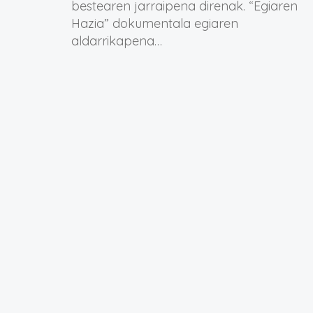
bestearen jarraipena direnak. “Egiaren
Hazia” dokumentala egiaren
aldarrikapena…