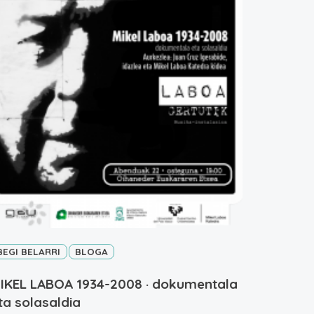
BEGI BELARRI
BLOGA
IKEL LABOA 1934-2008 · dokumentala
ta solasaldia