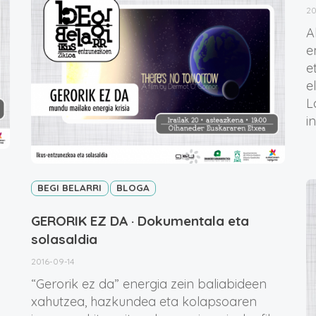
20
A
e
e
e
L
i
BEGI BELARRI
BLOGA
GERORIK EZ DA · Dokumentala eta
solasaldia
2016-09-14
“Gerorik ez da” energia zein baliabideen
xahutzea, hazkundea eta kolapsoaren