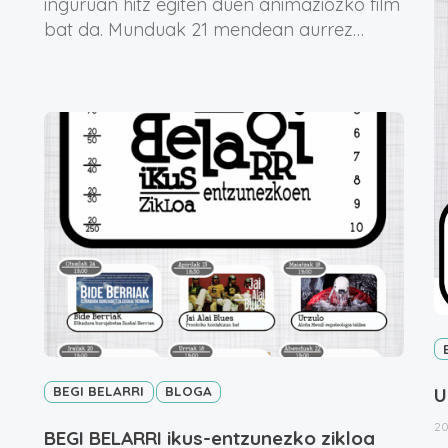
inguruan hitz egiten duen animaziozko film
bat da. Munduak 21 mendean aurrez…
BEGI BELARRI
BLOGA
U
20
BEGI BELARRI ikus-entzunezko zikloa