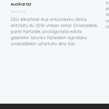
A
euskaraz
e
2016-02-23
M
GEU elkarteak ikus-entzunezko zikloa
o
antolatu du 2016 urtean zehar. Emanaldiak
H
parte hartzaile, protagonista edota
gaiarekin loturiko hizlariekin egindako
solasaldiekin uztartuko dira. Gai…