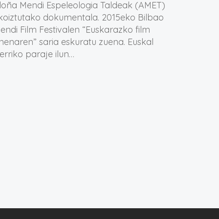
loña Mendi Espeleologia Taldeak (AMET)
koiztutako dokumentala. 2015eko Bilbao
endi Film Festivalen “Euskarazko film
nenaren” saria eskuratu zuena. Euskal
erriko paraje ilun…