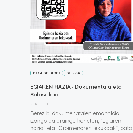
BEGI BELARRI
BLOGA
EGIAREN HAZIA · Dokumentala eta
Solasaldia
2016-10-01
Berez bi dokumenatalen emanaldia
izango da oraingo honetan, “Egiaren
hazia” eta “Oroimenaren lekukoak“, bata