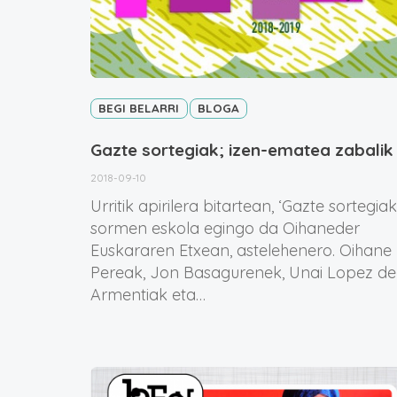
BEGI BELARRI
BLOGA
Gazte sortegiak; izen-ematea zabalik
2018-09-10
Urritik apirilera bitartean, ‘Gazte sortegiak
sormen eskola egingo da Oihaneder
Euskararen Etxean, astelehenero. Oihane
Pereak, Jon Basagurenek, Unai Lopez de
Armentiak eta…