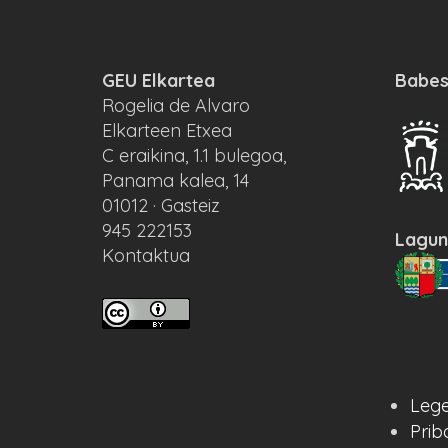
GEU Elkartea
Babes
Rogelia de Alvaro
Elkarteen Etxea
C eraikina, 1.1 bulegoa,
Panama kalea, 14
01012 · Gasteiz
945 222153
Lagun
Kontaktua
Lege
Prib