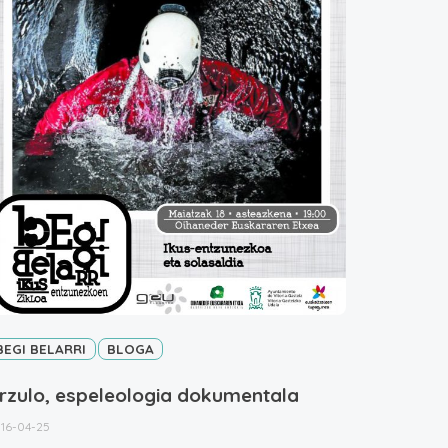
BEGI BELARRI
BLOGA
rzulo, espeleologia dokumentala
16-04-25