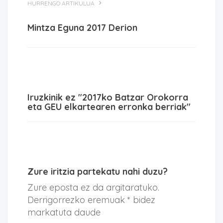
HURRENGO ARTIKULUA
Mintza Eguna 2017 Derion
Iruzkinik ez "2017ko Batzar Orokorra
eta GEU elkartearen erronka berriak"
Zure iritzia partekatu nahi duzu?
Zure eposta ez da argitaratuko.
Derrigorrezko eremuak * bidez
markatuta daude