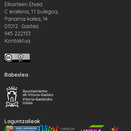
Elkarteen Etxea
C eraikina, 1.1 bulegoa,
Panama kalea, 14
01012 · Gasteiz
945 222153
Kontaktua
Babeslea
Laguntzaileak