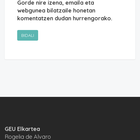
Gorde nire izena, emaila eta
webgunea bilatzaile honetan
komentatzen dudan hurrengorako.
GEU Elkartea
Rogelia de Alvaro