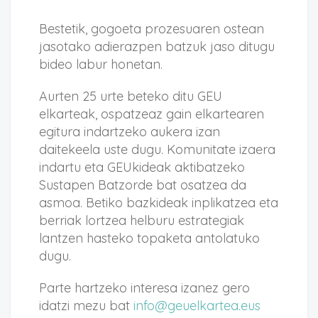
Bestetik, gogoeta prozesuaren ostean
jasotako adierazpen batzuk jaso ditugu
bideo labur honetan.
Aurten 25 urte beteko ditu GEU
elkarteak, ospatzeaz gain elkartearen
egitura indartzeko aukera izan
daitekeela uste dugu. Komunitate izaera
indartu eta GEUkideak aktibatzeko
Sustapen Batzorde bat osatzea da
asmoa. Betiko bazkideak inplikatzea eta
berriak lortzea helburu estrategiak
lantzen hasteko topaketa antolatuko
dugu.
Parte hartzeko interesa izanez gero
idatzi mezu bat
info@geuelkartea.eus