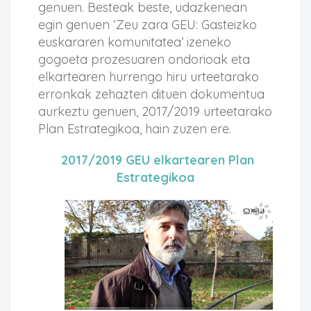
genuen. Besteak beste, udazkenean
egin genuen ‘Zeu zara GEU: Gasteizko
euskararen komunitatea’ izeneko
gogoeta prozesuaren ondorioak eta
elkartearen hurrengo hiru urteetarako
erronkak zehazten dituen dokumentua
aurkeztu genuen, 2017/2019 urteetarako
Plan Estrategikoa, hain zuzen ere.
2017/2019 GEU elkartearen Plan
Estrategikoa