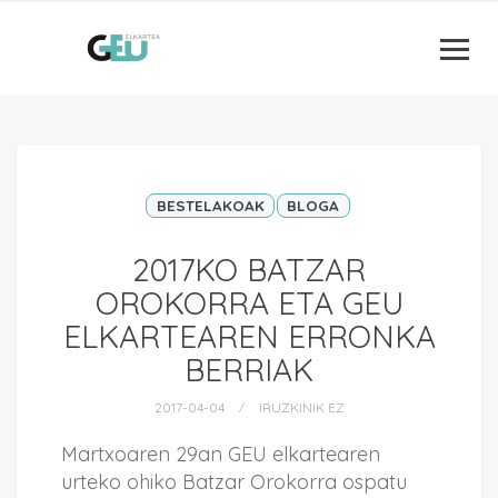
BESTELAKOAK
BLOGA
2017KO BATZAR
OROKORRA ETA GEU
ELKARTEAREN ERRONKA
BERRIAK
2017-04-04
IRUZKINIK EZ
Martxoaren 29an GEU elkartearen
urteko ohiko Batzar Orokorra ospatu