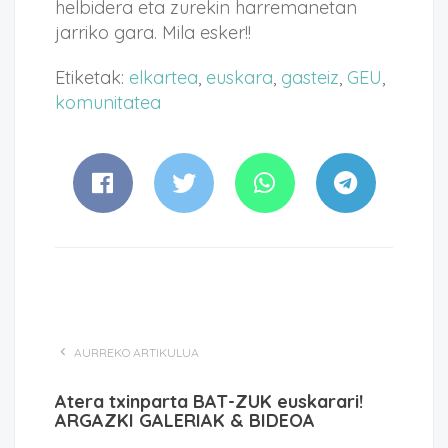
helbidera eta zurekin harremanetan
jarriko gara. Mila esker!!
Etiketak:
elkartea
,
euskara
,
gasteiz
,
GEU
,
komunitatea
AURREKO ARTIKULUA
Atera txinparta BAT-ZUK euskarari!
ARGAZKI GALERIAK & BIDEOA