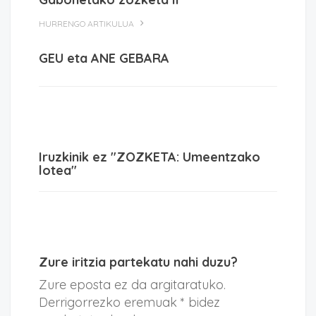
HURRENGO ARTIKULUA
GEU eta ANE GEBARA
Iruzkinik ez "ZOZKETA: Umeentzako
lotea"
Zure iritzia partekatu nahi duzu?
Zure eposta ez da argitaratuko.
Derrigorrezko eremuak * bidez