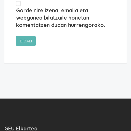
Gorde nire izena, emaila eta
webgunea bilatzaile honetan
komentatzen dudan hurrengorako.
GEU Elkartea