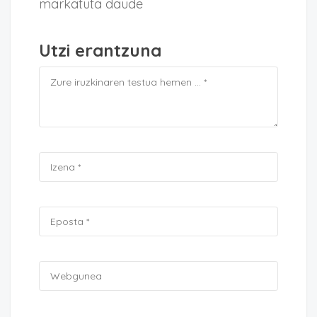
markatuta daude
Utzi erantzuna