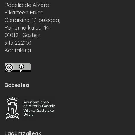
Rogelia de Alvaro
Elkarteen Etxea
C eraikina, 1.1 bulegoa,
Panama kalea, 14
01012 · Gasteiz
945 222153
Kontaktua
Babeslea
Laguntzaileak