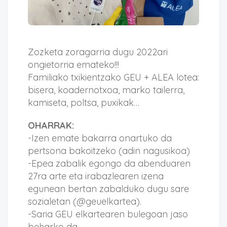
Zozketa zoragarria dugu 2022ari
ongietorria emateko!!!
Familiako txikientzako GEU + ALEA lotea:
bisera, koadernotxoa, marko tailerra,
kamiseta, poltsa, puxikak…
OHARRAK:
-Izen emate bakarra onartuko da
pertsona bakoitzeko (adin nagusikoa)
-Epea zabalik egongo da abenduaren
27ra arte eta irabazlearen izena
egunean bertan zabalduko dugu sare
sozialetan (@geuelkartea).
-Saria GEU elkartearen bulegoan jaso
beharko da.