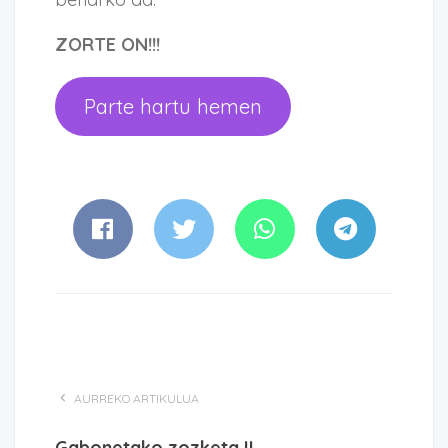
ZORTE ON!!!
Parte hartu hemen
AURREKO ARTIKULUA
Gabonetako zozketa II