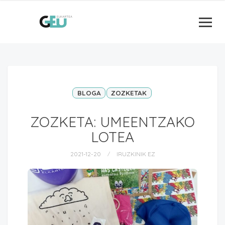
BLOGA
ZOZKETAK
ZOZKETA: UMEENTZAKO
LOTEA
2021-12-20
IRUZKINIK EZ