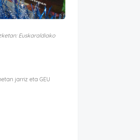
zketan: Euskaraldiako
etan jarriz eta GEU