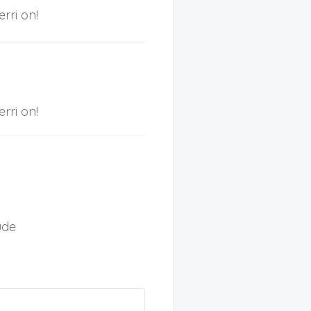
rri on!
rri on!
ude