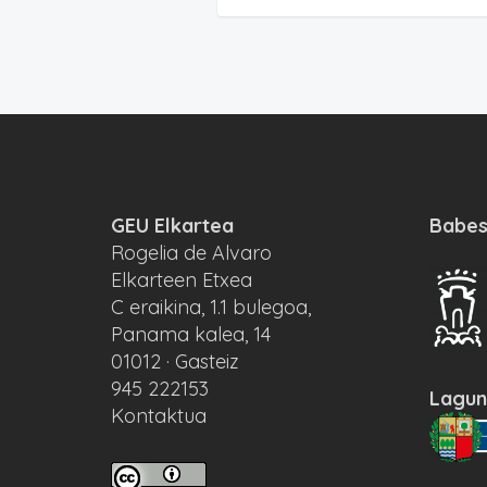
GEU Elkartea
Babes
Rogelia de Alvaro
Elkarteen Etxea
C eraikina, 1.1 bulegoa,
Panama kalea, 14
01012 · Gasteiz
945 222153
Lagun
Kontaktua