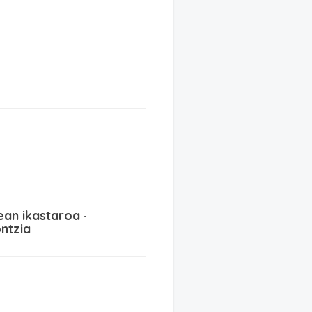
ean ikastaroa ·
ntzia