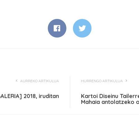
AURREKO ARTIKULUA
HURRENGO ARTIKULUA
LERIA] 2018, iruditan
Kartoi Diseinu Tailerr
Mahaia antolatzeko o