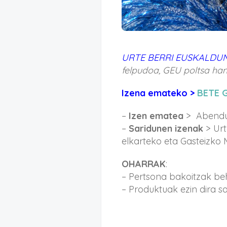
URTE BERRI EUSKALDU
felpudoa, GEU poltsa han
Izena emateko >
BETE 
–
Izen ematea
> Abendua
–
Saridunen izenak
> Urt
elkarteko eta Gasteizko 
OHARRAK
:
– Pertsona bakoitzak beh
– Produktuak ezin dira sa