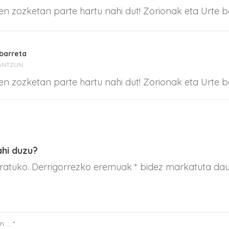
en zozketan parte hartu nahi dut! Zorionak eta Urte be
barreta
ANTZUN
en zozketan parte hartu nahi dut! Zorionak eta Urte be
ahi duzu?
aratuko. Derrigorrezko eremuak * bidez markatuta da