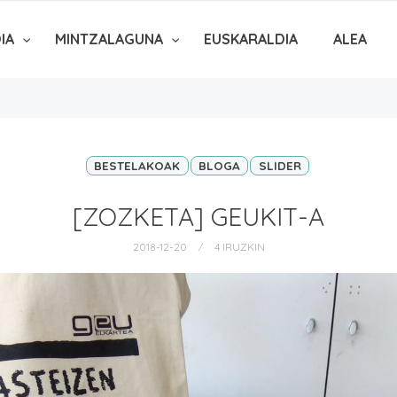
DIA
MINTZALAGUNA
EUSKARALDIA
ALEA
BESTELAKOAK
BLOGA
SLIDER
[ZOZKETA] GEUKIT-A
2018-12-20
4 IRUZKIN