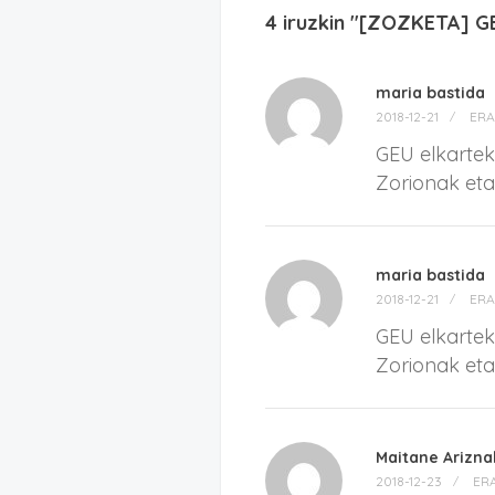
4 iruzkin "[ZOZKETA] G
maria bastida
2018-12-21
ER
GEU elkarteko
Zorionak eta 
maria bastida
2018-12-21
ER
GEU elkarteko
Zorionak eta 
Maitane Arizna
2018-12-23
ER