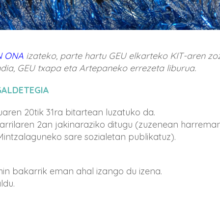
N ONA
izateko, parte hartu GEU elkarteko KIT-aren zo
dia, GEU txapa eta Artepaneko errezeta liburua.
GALDETEGIA
ren 20tik 31ra bitartean luzatuko da.
arrilaren 2an jakinaraziko ditugu (zuzenean harreman
Mintzalaguneko sare sozialetan publikatuz).
in bakarrik eman ahal izango du izena.
ldu.