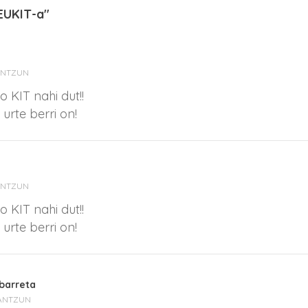
EUKIT-a"
ANTZUN
 KIT nahi dut!!
urte berri on!
ANTZUN
 KIT nahi dut!!
urte berri on!
barreta
ANTZUN