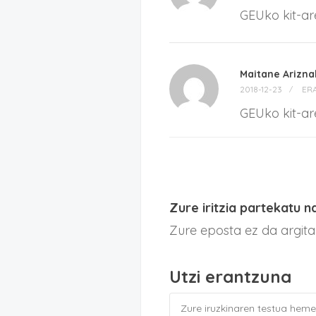
GEUko kit-ar
Maitane Arizna
2018-12-23
ER
GEUko kit-ar
Zure iritzia partekatu n
Zure eposta ez da argit
Utzi erantzuna