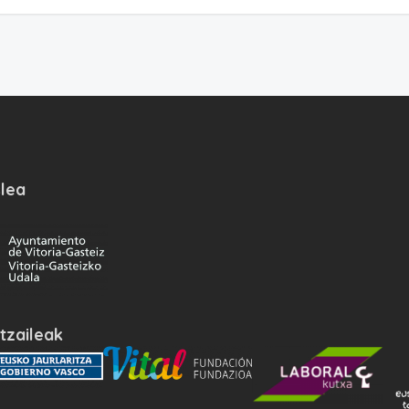
lea
tzaileak