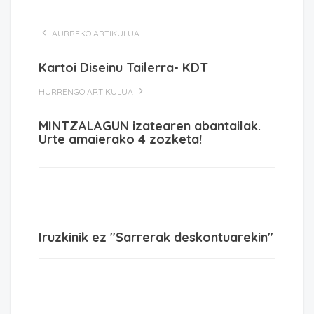
AURREKO ARTIKULUA
Kartoi Diseinu Tailerra- KDT
HURRENGO ARTIKULUA
MINTZALAGUN izatearen abantailak.
Urte amaierako 4 zozketa!
Iruzkinik ez "Sarrerak deskontuarekin"