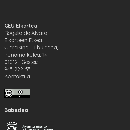
GEU Elkartea
Rogelia de Alvaro
Elkarteen Etxea
C eraikina, 1.1 bulegoa,
Panama kalea, 14
01012 · Gasteiz
945 222153
Kontaktua
Babeslea