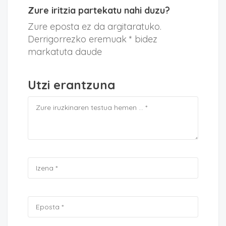
Zure iritzia partekatu nahi duzu?
Zure eposta ez da argitaratuko.
Derrigorrezko eremuak * bidez
markatuta daude
Utzi erantzuna