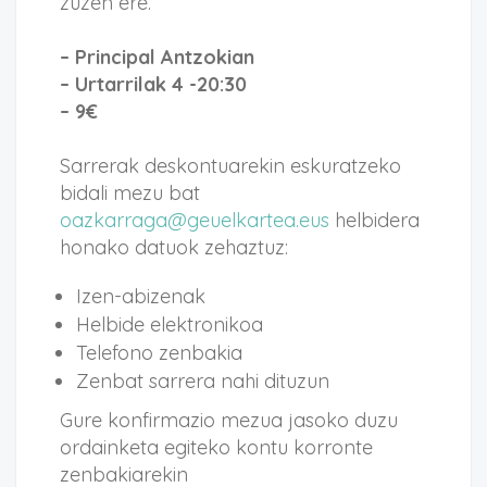
zuzen ere.
– Principal Antzokian
– Urtarrilak 4 -20:30
– 9€
Sarrerak deskontuarekin eskuratzeko
bidali mezu bat
oazkarraga@geuelkartea.eus
helbidera
honako datuok zehaztuz:
Izen-abizenak
Helbide elektronikoa
Telefono zenbakia
Zenbat sarrera nahi dituzun
Gure konfirmazio mezua jasoko duzu
ordainketa egiteko kontu korronte
zenbakiarekin