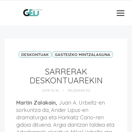
DESKONTUAK
GASTEIZKO MINTZALAGUNA
SARRERAK
DESKONTUAREKIN
2019-12-16
IRUZKINIK EZ
Martin Zalakain,
Juan A. Urbeltz-en
sorkuntza da, Ander Lipus-en
dramaturgia eta Harkaitz Cano-ren
gidoia dituena. Argia dantzari taldea eta