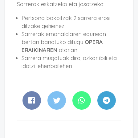
Sarrerak eskatzeko eta jasotzeko:
Pertsona bakoitzak 2 sarrera erosi
ditzake gehienez
Sarrerak emanaldiaren egunean
bertan banatuko ditugu
OPERA
ERAIKINAREN
atarian
Sarrera mugatuak dira, azkar ibili eta
idatzi lehenbailehen