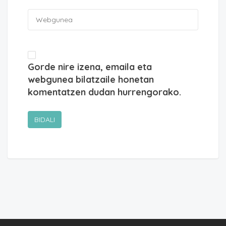
Gorde nire izena, emaila eta
webgunea bilatzaile honetan
komentatzen dudan hurrengorako.