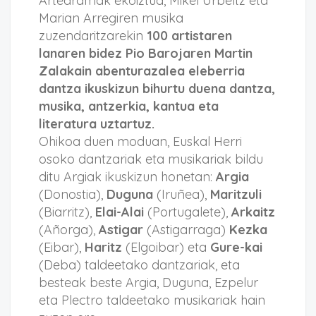
Artedramak ekoiztua, Mikel Urbeltz eta
Marian Arregiren musika
zuzendaritzarekin
100 artistaren
lanaren bidez Pio Barojaren Martin
Zalakain abenturazalea eleberria
dantza ikuskizun bihurtu duena dantza,
musika, antzerkia, kantua eta
literatura uztartuz.
Ohikoa duen moduan, Euskal Herri
osoko dantzariak eta musikariak bildu
ditu Argiak ikuskizun honetan:
Argia
(Donostia),
Duguna
(Iruñea),
Maritzuli
(Biarritz),
Elai-Alai
(Portugalete),
Arkaitz
(Añorga),
Astigar
(Astigarraga)
Kezka
(Eibar),
Haritz
(Elgoibar) eta
Gure-kai
(Deba) taldeetako dantzariak, eta
besteak beste Argia, Duguna, Ezpelur
eta Plectro taldeetako musikariak hain