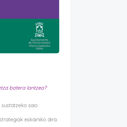
etza batera lantzea?
 sustatzeko saio
trategiak eskainiko dira.