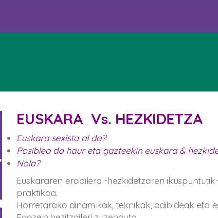
EUSKARA Vs. HEZKIDETZA
Euskara sexista al da?
Posiblea da haur eta gazteekin euskara & hezkid
Nola?
Euskararen erabilera -hezkidetzaren ikuspuntutik-
praktikoa.
Horretarako dinamikak, teknikak, adibideak eta es
Edozein hezitzaileri zuzenduta.