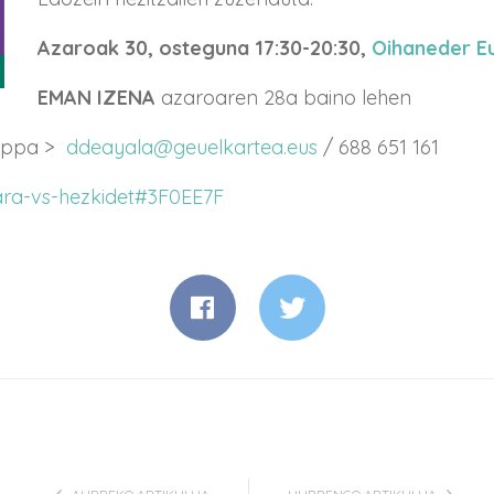
Azaroak 30, osteguna 17:30-20:30,
Oihaneder E
EMAN IZENA
azaroaren 28a baino lehen
sappa >
ddeayala@geuelkartea.eus
/ 688 651 161
ra-vs-hezkidet#3F0EE7F