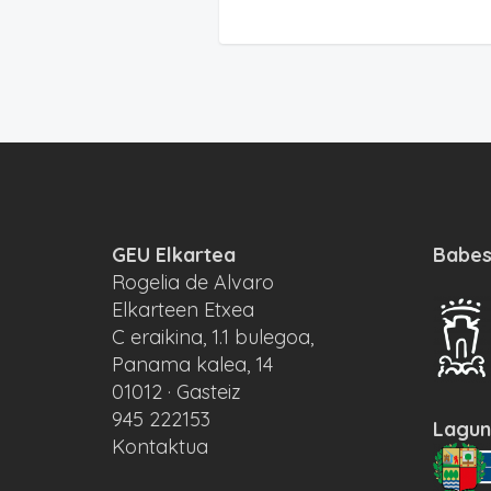
GEU Elkartea
Babes
Rogelia de Alvaro
Elkarteen Etxea
C eraikina, 1.1 bulegoa,
Panama kalea, 14
01012 · Gasteiz
945 222153
Lagun
Kontaktua