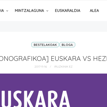
DIA
MINTZALAGUNA
EUSKARALDIA
ALEA
BESTELAKOAK
BLOGA
MONOGRAFIKOA] EUSKARA VS HEZ
2017-11-16
IRUZKINIK EZ