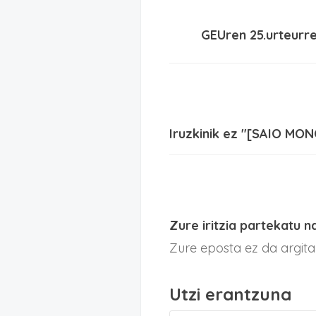
GEUren 25.urteurre
Iruzkinik ez "[SAIO MO
Zure iritzia partekatu n
Zure eposta ez da argit
Utzi erantzuna