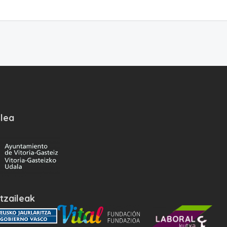
lea
tzaileak