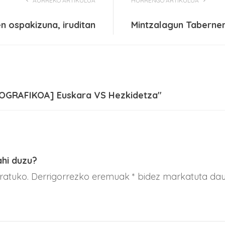
AURREKO ARTIKULUA
HURRENGO ARTIKULUA
n ospakizuna, iruditan
Mintzalagun Taberne
NOGRAFIKOA] Euskara VS Hezkidetza"
ahi duzu?
aratuko. Derrigorrezko eremuak * bidez markatuta da