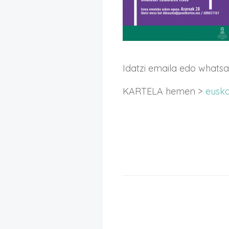
Idatzi emaila edo what
KARTELA hemen >
euska