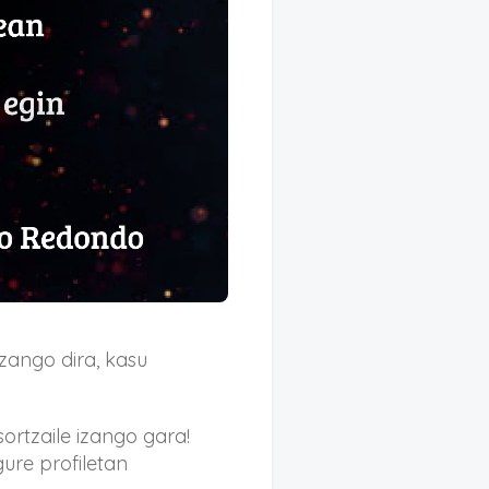
zango dira, kasu
ortzaile izango gara!
ure profiletan