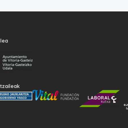
lea
tzaileak