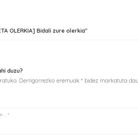
ETA OLERKIA] Bidali zure olerkia"
ahi duzu?
aratuko. Derrigorrezko eremuak * bidez markatuta da