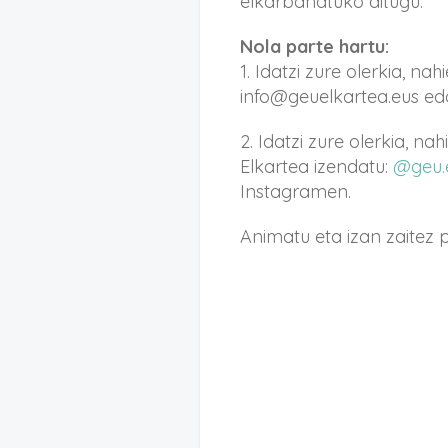
elkarbanatuko ditugu.
Nola parte hartu:
1. Idatzi zure olerkia, na
info@geuelkartea.eus ed
2. Idatzi zure olerkia, n
Elkartea izendatu:
@geu.
Instagramen.
Animatu eta izan zaitez 