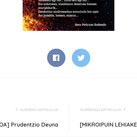
AURREKO ARTIKULUA
HURRENGO ARTIKULUA
OA] Prudentzio Deuna
[MIKROIPUIN LEHIAKE