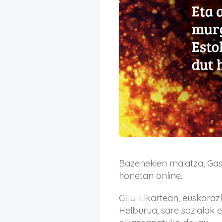
Bazenekien maiatza, Gast
honetan online.
GEU Elkartean, euskarazk
Helburua, sare sozialak 