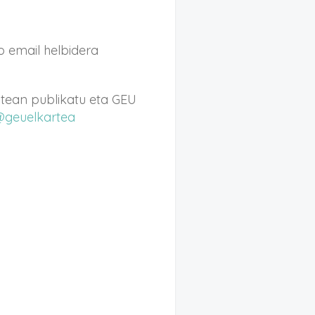
go email helbidera
batean publikatu eta GEU
geuelkartea