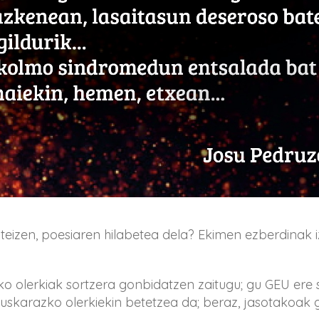
eizen, poesiaren hilabetea dela? Ekimen ezberdinak i
o olerkiak sortzera gonbidatzen zaitugu; gu GEU ere s
euskarazko olerkiekin betetzea da; beraz, jasotakoak g