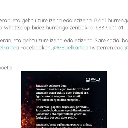
hieran, eta gehitu zure izena edo ezizena. Bidali hurren
o Whattsapp bidez hurrengo zenbakira: 688 65 11 61
ahieran, eta gehitu zure izena edo ezizena. Sare sozial 
elkartea
Facebooken,
@GEUelkartea
Twitterren edo
@
poeta!