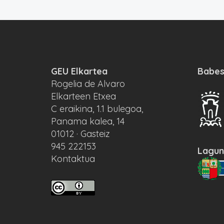
GEU Elkartea
Babes
Rogelia de Alvaro
Elkarteen Etxea
C eraikina, 1.1 bulegoa,
Panama kalea, 14
01012 · Gasteiz
945 222153
Lagun
Kontaktua