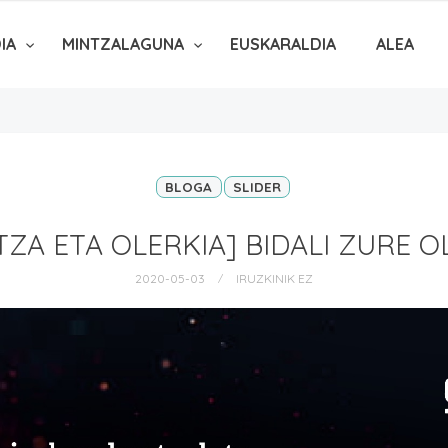
DIA
MINTZALAGUNA
EUSKARALDIA
ALEA
BLOGA
SLIDER
TZA ETA OLERKIA] BIDALI ZURE O
2020-05-03
IRUZKINIK EZ