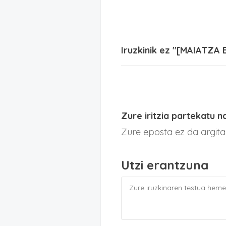
Iruzkinik ez "[MAIATZA 
Zure iritzia partekatu n
Zure eposta ez da argit
Utzi erantzuna