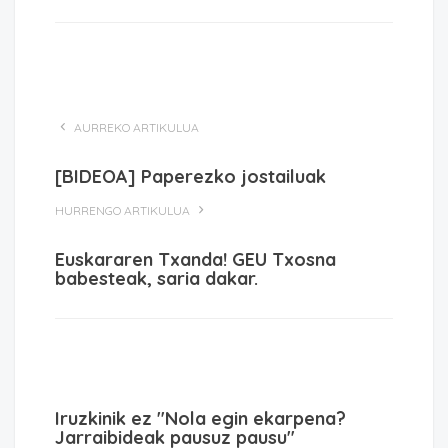
AURREKO ARTIKULUA
[BIDEOA] Paperezko jostailuak
HURRENGO ARTIKULUA
Euskararen Txanda! GEU Txosna
babesteak, saria dakar.
Iruzkinik ez "Nola egin ekarpena?
Jarraibideak pausuz pausu"