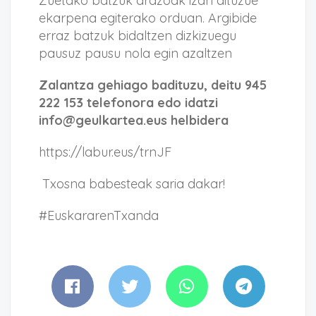
Zuetako batzuk arazoak izan dituzue
ekarpena egiterako orduan. Argibide
erraz batzuk bidaltzen dizkizuegu
pausuz pausu nola egin azaltzen
Zalantza gehiago badituzu, deitu 945
222 153 telefonora edo idatzi
info@geulkartea.eus helbidera
https://labur.eus/trnJF
Txosna babesteak saria dakar!
#EuskararenTxanda