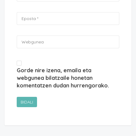
Gorde nire izena, emaila eta
webgunea bilatzaile honetan
komentatzen dudan hurrengorako.