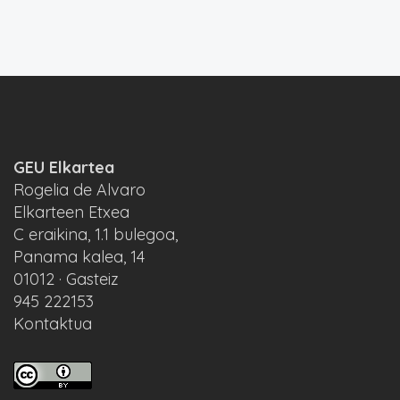
GEU Elkartea
Rogelia de Alvaro
Elkarteen Etxea
C eraikina, 1.1 bulegoa,
Panama kalea, 14
01012 · Gasteiz
945 222153
Kontaktua