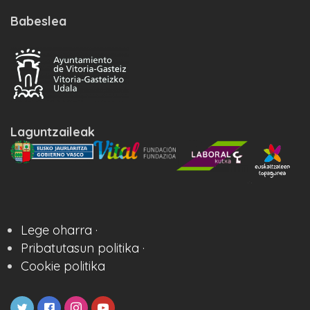
Babeslea
Laguntzaileak
Lege oharra ·
Pribatutasun politika ·
Cookie politika