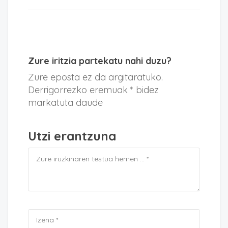
Zure iritzia partekatu nahi duzu?
Zure eposta ez da argitaratuko.
Derrigorrezko eremuak * bidez
markatuta daude
Utzi erantzuna